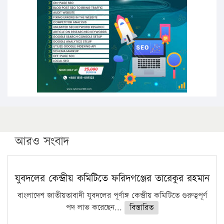
পিএইচডি করছেন কুয়েটের কৃতি…
সারা দেশে বজ্রাঘাতে ১৪ জনের প্রাণহানি
কঠোর হচ্ছে এসএসসি ও এইচএসসি পরীক্ষা
ফরিদগঞ্জে আগুনে পুড়লো ৬ ব্যবসা প্রতিষ্ঠান
আরও সংবাদ
যুবদলের কেন্দ্রীয় কমিটিতে ফরিদগঞ্জের তারেকুর রহমান
বাংলাদেশ জাতীয়তাবাদী যুবদলের পূর্ণাঙ্গ কেন্দ্রীয় কমিটিতে গুরুত্বপূর্ণ
পদ লাভ করেছেন...
বিস্তারিত