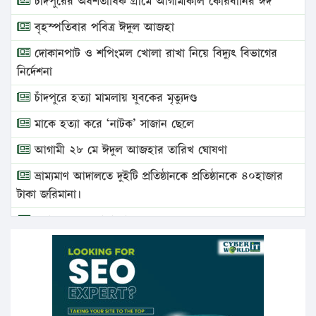
চাঁদপুরের অর্ধশতাধিক গ্রামে আগামীকাল কোরবানির ঈদ
বৃহস্পতিবার পবিত্র ঈদুল আজহা
দোকানপাট ও শপিংমল খোলা রাখা নিয়ে বিদ্যুৎ বিভাগের
নির্দেশনা
চাঁদপুরে হত্যা মামলায় যুবকের মৃত্যুদণ্ড
মাকে হত্যা করে ‘নাটক’ সাজান ছেলে
আগামী ২৮ মে ঈদুল আজহার তারিখ ঘোষণা
ভ্রাম্যমাণ আদালতে দুইটি প্রতিষ্ঠানকে প্রতিষ্ঠানকে ৪০হাজার
টাকা জরিমানা।
এবার লঞ্চের ভাড়া বাড়ল
১৭ থেকে ২১ শতাংশ বিদ্যুতের দাম বাড়ানোর প্রস্তাব পিডিবির
১৬ মে চাঁদপুর ও ২৫ মে ফেনী সফরে যাবেন প্রধানমন্ত্রী
উচ্চশিক্ষায় গৌরবময় অর্জন: পূর্ণ স্কলারশিপে যুক্তরাষ্ট্রে