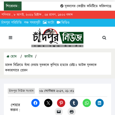
শিরোনাম:
যুবদলের কেন্দ্রীয় কমিটিতে ফরিদগঞ্জের তার
শনিবার , ৮ আগস্ট, ২০২৬ খ্রিষ্টাব্দ , ২৪ শ্রাবণ, ১৪৩৩ বঙ্গাব্দ
চাঁদপুর পরিচিতি
লঞ্চ সময়সূচী
ফটো
ভিডিও
হোম
/
জাতীয়
/
মাদক বিক্রিতে বাঁধা দেয়ায় যুবককে কুপিয়ে হত্যার চেষ্টা॥ আটক যুবককে
ককারাগারে প্রেরন
চাঁদপুর নিউজ সংবাদ
০৯ সেপ্টেম্বার ২০১৭, ২১:৫১
শেয়ার
করুন: