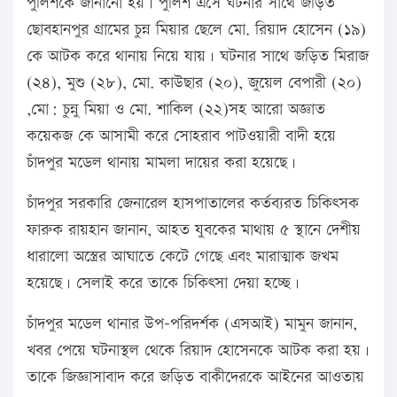
পুলিশকে জানানো হয়। পুলিশ এসে ঘটনার সাথে জড়িত
ছোবহানপুর গ্রামের চুন্ন মিয়ার ছেলে মো. রিয়াদ হোসেন (১৯)
কে আটক করে থানায় নিয়ে যায়। ঘটনার সাথে জড়িত মিরাজ
(২৪), মুশু (২৮), মো. কাউছার (২০), জুয়েল বেপারী (২০)
,মো: চুন্নু মিয়া ও মো. শাকিল (২২)সহ আরো অজ্ঞাত
কয়েকজ কে আসামী করে সোহরাব পাটওয়ারী বাদী হয়ে
চাঁদপুর মডেল থানায় মামলা দায়ের করা হয়েছে।
চাঁদপুর সরকারি জেনারেল হাসপাতালের কর্তব্যরত চিকিৎসক
ফারুক রায়হান জানান, আহত যুবকের মাথায় ৫ স্থানে দেশীয়
ধারালো অস্ত্রের আঘাতে কেটে গেছে এবং মারাত্মাক জখম
হয়েছে। সেলাই করে তাকে চিকিৎসা দেয়া হচ্ছে।
চাঁদপুর মডেল থানার উপ-পরিদর্শক (এসআই) মামুন জানান,
খবর পেয়ে ঘটনাস্থল থেকে রিয়াদ হোসেনকে আটক করা হয়।
তাকে জিজ্ঞাসাবাদ করে জড়িত বাকীদেরকে আইনের আওতায়