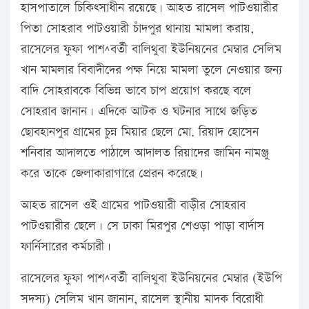
হাসপাতালে চিকিৎসাধীন রয়েছে। আহত রাসেল পাটওয়ারীর
পিতা সোহরাব পাটওয়ারী চাঁদপুর থানায় মামলা করায়,
রাসেলের ফুফা পাশ^বর্তী বালিথুবা ইউনিয়নের মেম্বার সেলিম
খান মামলার বিবাদীদের পক্ষ নিয়ে মামলা তুলে নেওয়ার জন্য
বাদি সোহরাবকে বিভিন্ন ভাবে চাপ প্রয়োগ করছে বলে
সোহরাব জানান। এদিকে আটক ও ঘটনার সাথে জড়িত
ছোবহানপুর গ্রামের চুন্ন মিয়ার ছেলে মো. রিয়াদ হোসেন
শনিবার আদালতে পাঠালে আদালত রিয়াদের জামিন নামঞ্জু
করে তাকে জেলাকারাগারে প্রেরন করেছে।
আহত রাসেল ওই গ্রামের পাটওয়ারী বাড়ীর সোহরাব
পাটওয়ারীর ছেলে। সে ঢাকা মিরপুর শেওড়া পাড়া বার্দাস
ফার্নিসারের কর্মচারী।
রাসেলের ফুফা পাশ^বর্তী বালিথুবা ইউনিয়নের মেম্বার (ইউপি
সদস্য) সেলিম খান জানান, রাসেল স্থানীয় মাদক বিরোধী