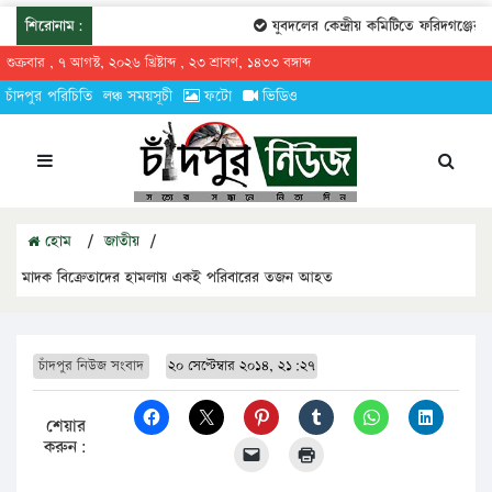
শিরোনাম:
যুবদলের কেন্দ্রীয় কমিটিতে ফরিদগঞ্জের তা
শুক্রবার , ৭ আগস্ট, ২০২৬ খ্রিষ্টাব্দ , ২৩ শ্রাবণ, ১৪৩৩ বঙ্গাব্দ
চাঁদপুর পরিচিতি
লঞ্চ সময়সূচী
ফটো
ভিডিও
হোম
/
জাতীয়
/
মাদক বিক্রেতাদের হামলায় একই পরিবারের তজন আহত
চাঁদপুর নিউজ সংবাদ
২০ সেপ্টেম্বার ২০১৪, ২১:২৭
শেয়ার
করুন: