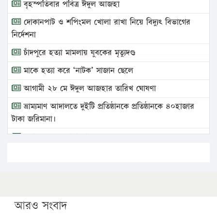
বৃহস্পতিবার পবিত্র ঈদুল আজহা
দোকানপাট ও শপিংমল খোলা রাখা নিয়ে বিদ্যুৎ বিভাগের
নির্দেশনা
চাঁদপুরে হত্যা মামলায় যুবকের মৃত্যুদণ্ড
মাকে হত্যা করে ‘নাটক’ সাজান ছেলে
আগামী ২৮ মে ঈদুল আজহার তারিখ ঘোষণা
ভ্রাম্যমাণ আদালতে দুইটি প্রতিষ্ঠানকে প্রতিষ্ঠানকে ৪০হাজার
টাকা জরিমানা।
এবার লঞ্চের ভাড়া বাড়ল
১৭ থেকে ২১ শতাংশ বিদ্যুতের দাম বাড়ানোর প্রস্তাব পিডিবির
১৬ মে চাঁদপুর ও ২৫ মে ফেনী সফরে যাবেন প্রধানমন্ত্রী
উচ্চশিক্ষায় গৌরবময় অর্জন: পূর্ণ স্কলারশিপে যুক্তরাষ্ট্রে
পিএইচডি করছেন কুয়েটের কৃতি…
আরও সংবাদ