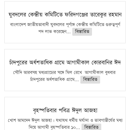
সারা দেশে বজ্রাঘাতে ১৪ জনের প্রাণহানি
কঠোর হচ্ছে এসএসসি ও এইচএসসি পরীক্ষা
যুবদলের কেন্দ্রীয় কমিটিতে ফরিদগঞ্জের তারেকুর রহমান
ফরিদগঞ্জে আগুনে পুড়লো ৬ ব্যবসা প্রতিষ্ঠান
বাংলাদেশ জাতীয়তাবাদী যুবদলের পূর্ণাঙ্গ কেন্দ্রীয় কমিটিতে গুরুত্বপূর্ণ
পদ লাভ করেছেন...
বিস্তারিত
চাঁদপুরের অর্ধশতাধিক গ্রামে আগামীকাল কোরবানির ঈদ
সৌদি আরবসহ মধ্যপ্রাচ্যের সঙ্গে মিল রেখে আগামীকাল বুধবার
চাঁদপুরের অর্ধশতাধিক গ্রামে...
বিস্তারিত
বৃহস্পতিবার পবিত্র ঈদুল আজহা
খোশ আমদেদ ঈদুল আজহা। যথাযথ ধর্মীয় মর্যাদা ও ভাবগাম্ভীর্যের মধ্য
দিয়ে আগামী বৃহস্পতিবার ১০...
বিস্তারিত