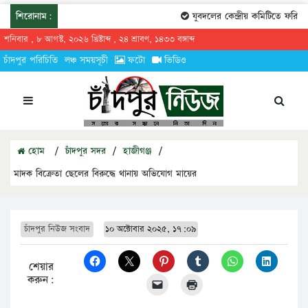
শিরোনাম:
যুবদলের কেন্দ্রীয় কমিটিতে ফরিদগঞ
শনিবার , ৮ আগস্ট, ২০২৬ খ্রিষ্টাব্দ , ২৪ শ্রাবণ, ১৪৩৩ বঙ্গাব্দ
চাঁদপুর পরিচিতি
লঞ্চ সময়সূচী
ফটো
ভিডিও
হোম
/
চাঁদপুর সদর
/
হাজীগঞ্জ
/
মাদক বিক্রেতা ছেলের বিরুদ্ধে থানায় অভিযোগ মায়ের
চাঁদপুর নিউজ সংবাদ
১০ অক্টোবার ২০২৫, ১৭:০৯
শেয়ার
করুন: