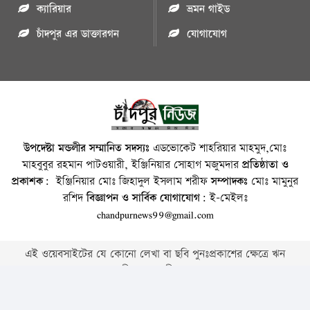
ক্যারিয়ার
ভ্রমন গাইড
চাঁদপুর এর ডাক্তারগন
যোগাযোগ
উপদেষ্টা মন্ডলীর সম্মানিত সদস্যঃ
এডভোকেট শাহরিয়ার মাহমুদ,মোঃ
মাহবুবুর রহমান পাটওয়ারী, ইঞ্জিনিয়ার সোহাগ মজুমদার
প্রতিষ্ঠাতা ও
প্রকাশক:
ইঞ্জিনিয়ার মোঃ জিহাদুল ইসলাম শরীফ
সম্পাদকঃ
মোঃ মামুনুর
রশিদ
বিজ্ঞাপন ও সার্বিক যোগাযোগ:
ই-মেইলঃ
chandpurnews99@gmail.com
এই ওয়েবসাইটের যে কোনো লেখা বা ছবি পুনঃপ্রকাশের ক্ষেত্রে ঋন
স্বীকার বাঞ্চনীয় ।
Copyright © 2026 • Chandpurnews.com • All Rights Reserved