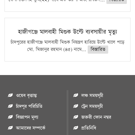
হাজীগঞ্জে মালবাহী মিশুক উল্টে ব্যবসায়ীর মৃত্যু
চাঁদপুরের হাজীগঞ্জে মালবাহী মিশুক নিয়ন্ত্রণ হারিয়ে উল্টে খালে পড়ে
মো. মিজানুর রহমান (৪৫) নামে...
বিস্তারিত
ওয়েব বৃত্তান্ত
লঞ্চ সময়সূচী
চাঁদপুর পরিচিতি
ট্রেন সময়সূচী
বিজ্ঞাপন মুল্য
জরুরী ফোন নম্বর
আমাদের সম্পর্কে
প্রতিনিধি