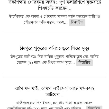
কঠোর হচ্ছে এসএসসি ও এইচএসসি পরীক্ষা
উচ্চশিক্ষায় গৌরবময় অর্জন: পূর্ণ স্কলারশিপে যুক্তরাষ্ট্রে
পিএইচডি করছেন…
ফরিদগঞ্জে আগুনে পুড়লো ৬ ব্যবসা প্রতিষ্ঠান
উচ্চশিক্ষায় এক অনন্য ও গৌরবময় সাফল্য অর্জন করেছেন হাজীগঞ্জ
পৌরসভার কৃতি সন্তান, তরুণ...
বিস্তারিত
চাঁদপুরে পুকুরের পানিতে ডুবে শিশুর মৃত্যু
চাঁদপুরের হাজীগঞ্জে নিজ বাড়ির পুকুরের পানিতে ডুবে মো. আবির
হোসেন (৬) নামে এক শিশুর করুণ মৃত্যু...
বিস্তারিত
আমি মদ খাই, আমার লাইসেন্স আছে মাদকসহ
আটকের…
হাজীগঞ্জে ৪৫ পিস ইয়াবা, ৪০ গ্রাম গাঁজা ও এক বোতল
ফেনসিডিলসহ যুথি(২২) নামে এক তরুণী এবং রবিউল...
বিস্তারিত