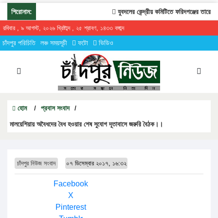
শিরোনাম:
যুবদলের কেন্দ্রীয় কমিটিতে ফরিদগঞ্জের তারেকুর র
রবিবার , ৯ আগস্ট, ২০২৬ খ্রিষ্টাব্দ , ২৫ শ্রাবণ, ১৪৩৩ বঙ্গাব্দ
চাঁদপুর পরিচিতি
লঞ্চ সময়সূচী
ফটো
ভিডিও
হোম
/
প্রবাস সংবাদ
/
মালয়েশিয়ায় অবৈধদের বৈধ হওয়ার শেষ সুযোগ দূতাবাসে জরুরি বৈঠক।।
চাঁদপুর নিউজ সংবাদ
০৭ ডিসেম্বার ২০১৭, ১৬:৩২
Facebook
X
Pinterest