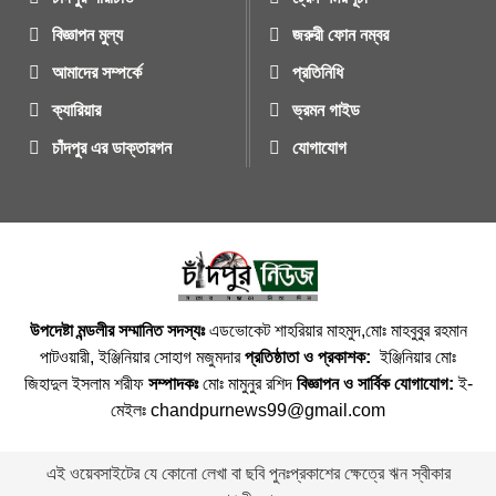
বিজ্ঞাপন মুল্য
জরুরী ফোন নম্বর
আমাদের সম্পর্কে
প্রতিনিধি
ক্যারিয়ার
ভ্রমন গাইড
চাঁদপুর এর ডাক্তারগন
যোগাযোগ
উপদেষ্টা মন্ডলীর সম্মানিত সদস্যঃ
এডভোকেট শাহরিয়ার মাহমুদ,মোঃ মাহবুবুর রহমান
পাটওয়ারী, ইঞ্জিনিয়ার সোহাগ মজুমদার
প্রতিষ্ঠাতা ও প্রকাশক:
ইঞ্জিনিয়ার মোঃ
জিহাদুল ইসলাম শরীফ
সম্পাদকঃ
মোঃ মামুনুর রশিদ
বিজ্ঞাপন ও সার্বিক যোগাযোগ:
ই-
মেইলঃ chandpurnews99@gmail.com
এই ওয়েবসাইটের যে কোনো লেখা বা ছবি পুনঃপ্রকাশের ক্ষেত্রে ঋন স্বীকার