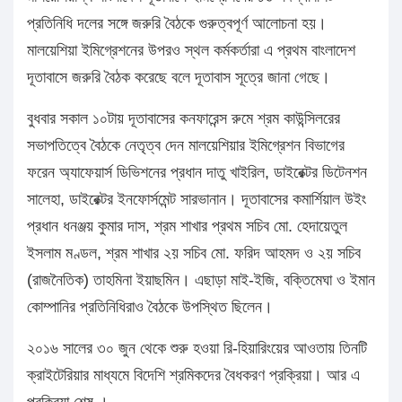
প্রতিনিধি দলের সঙ্গে জরুরি বৈঠকে গুরুত্বপূর্ণ আলোচনা হয়।
মালয়েশিয়া ইমিগ্রেশনের উপরও স্থল কর্মকর্তারা এ প্রথম বাংলাদেশ
দূতাবাসে জরুরি বৈঠক করেছে বলে দূতাবাস সূত্রে জানা গেছে।
বুধবার সকাল ১০টায় দূতাবাসের কনফারেন্স রুমে শ্রম কাউন্সিলরের
সভাপতিত্বে বৈঠকে নেতৃত্ব দেন মালয়েশিয়ার ইমিগ্রেশন বিভাগের
ফরেন অ্যাফেয়ার্স ডিভিশনের প্রধান দাতু খাইরিল, ডাইরেক্টর ডিটেনশন
সালেহা, ডাইরেক্টর ইনফোর্সমেন্ট সারভানান। দূতাবাসের কমার্শিয়াল উইং
প্রধান ধনঞ্জয় কুমার দাস, শ্রম শাখার প্রথম সচিব মো. হেদায়েতুল
ইসলাম মণ্ডল, শ্রম শাখার ২য় সচিব মো. ফরিদ আহমদ ও ২য় সচিব
(রাজনৈতিক) তাহমিনা ইয়াছমিন। এছাড়া মাই-ইজি, বক্তিমেঘা ও ইমান
কোম্পানির প্রতিনিধিরাও বৈঠকে উপস্থিত ছিলেন।
২০১৬ সালের ৩০ জুন থেকে শুরু হওয়া রি-হিয়ারিংয়ের আওতায় তিনটি
ক্রাইটেরিয়ার মাধ্যমে বিদেশি শ্রমিকদের বৈধকরণ প্রক্রিয়া। আর এ
প্রক্রিয়া শেষ ।