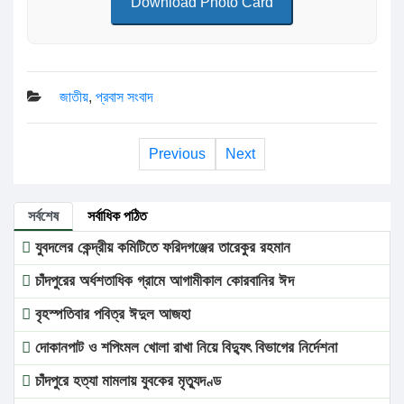
Download Photo Card
জাতীয়
,
প্রবাস সংবাদ
Previous
Next
সর্বশেষ
সর্বাধিক পঠিত
যুবদলের কেন্দ্রীয় কমিটিতে ফরিদগঞ্জের তারেকুর রহমান
চাঁদপুরের অর্ধশতাধিক গ্রামে আগামীকাল কোরবানির ঈদ
বৃহস্পতিবার পবিত্র ঈদুল আজহা
দোকানপাট ও শপিংমল খোলা রাখা নিয়ে বিদ্যুৎ বিভাগের নির্দেশনা
চাঁদপুরে হত্যা মামলায় যুবকের মৃত্যুদণ্ড