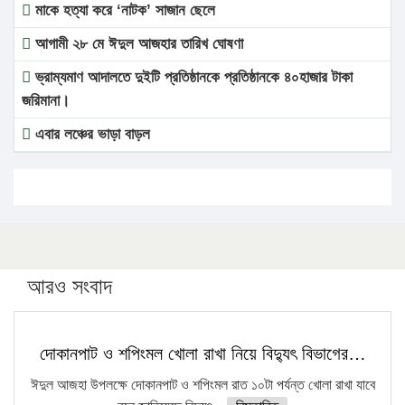
মাকে হত্যা করে ‘নাটক’ সাজান ছেলে
আগামী ২৮ মে ঈদুল আজহার তারিখ ঘোষণা
ভ্রাম্যমাণ আদালতে দুইটি প্রতিষ্ঠানকে প্রতিষ্ঠানকে ৪০হাজার টাকা
জরিমানা।
এবার লঞ্চের ভাড়া বাড়ল
১৭ থেকে ২১ শতাংশ বিদ্যুতের দাম বাড়ানোর প্রস্তাব পিডিবির
১৬ মে চাঁদপুর ও ২৫ মে ফেনী সফরে যাবেন প্রধানমন্ত্রী
উচ্চশিক্ষায় গৌরবময় অর্জন: পূর্ণ স্কলারশিপে যুক্তরাষ্ট্রে পিএইচডি
করছেন কুয়েটের কৃতি…
আরও সংবাদ
সারা দেশে বজ্রাঘাতে ১৪ জনের প্রাণহানি
কঠোর হচ্ছে এসএসসি ও এইচএসসি পরীক্ষা
দোকানপাট ও শপিংমল খোলা রাখা নিয়ে বিদ্যুৎ বিভাগের…
ফরিদগঞ্জে আগুনে পুড়লো ৬ ব্যবসা প্রতিষ্ঠান
ঈদুল আজহা উপলক্ষে দোকানপাট ও শপিংমল রাত ১০টা পর্যন্ত খোলা রাখা যাবে