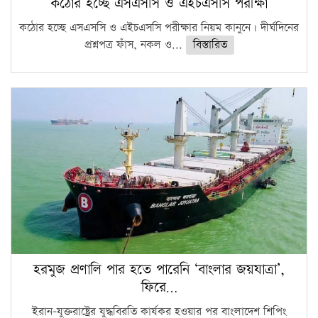
কঠোর হচ্ছে এসএসসি ও এইচএসসি পরীক্ষা
কঠোর হচ্ছে এসএসসি ও এইচএসসি পরীক্ষার নিয়ম কানুনে। দীর্ঘদিনের
প্রশ্নপত্র ফাঁস, নকল ও...
বিস্তারিত
হরমুজ প্রণালি পার হতে পারেনি ‘বাংলার জয়যাত্রা’,
ফিরে…
ইরান-যুক্তরাষ্ট্রের যুদ্ধবিরতি কার্যকর হওয়ার পর বাংলাদেশ শিপিং