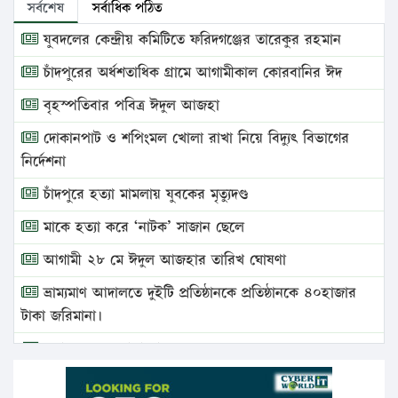
সর্বশেষ
সর্বাধিক পঠিত
যুবদলের কেন্দ্রীয় কমিটিতে ফরিদগঞ্জের তারেকুর রহমান
চাঁদপুরের অর্ধশতাধিক গ্রামে আগামীকাল কোরবানির ঈদ
বৃহস্পতিবার পবিত্র ঈদুল আজহা
দোকানপাট ও শপিংমল খোলা রাখা নিয়ে বিদ্যুৎ বিভাগের
নির্দেশনা
চাঁদপুরে হত্যা মামলায় যুবকের মৃত্যুদণ্ড
মাকে হত্যা করে ‘নাটক’ সাজান ছেলে
আগামী ২৮ মে ঈদুল আজহার তারিখ ঘোষণা
ভ্রাম্যমাণ আদালতে দুইটি প্রতিষ্ঠানকে প্রতিষ্ঠানকে ৪০হাজার
টাকা জরিমানা।
এবার লঞ্চের ভাড়া বাড়ল
১৭ থেকে ২১ শতাংশ বিদ্যুতের দাম বাড়ানোর প্রস্তাব পিডিবির