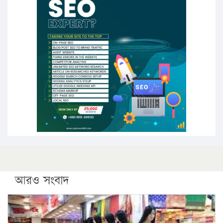
১৬ মে চাঁদপুর ও ২৫ মে ফেনী সফরে যাবেন প্রধানমন্ত্রী
উচ্চশিক্ষায় গৌরবময় অর্জন: পূর্ণ স্কলারশিপে যুক্তরাষ্ট্রে
পিএইচডি করছেন কুয়েটের কৃতি…
সারা দেশে বজ্রাঘাতে ১৪ জনের প্রাণহানি
কঠোর হচ্ছে এসএসসি ও এইচএসসি পরীক্ষা
ফরিদগঞ্জে আগুনে পুড়লো ৬ ব্যবসা প্রতিষ্ঠান
আরও সংবাদ