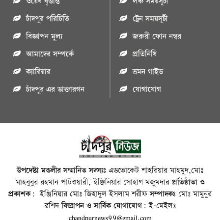
ওয়েব বৃত্তান্ত
লঞ্চ সময়সূচী
চাঁদপুর পরিচিতি
ট্রেন সময়সূচী
বিজ্ঞাপন মুল্য
জরুরী ফোন নম্বর
আমাদের সম্পর্কে
প্রতিনিধি
ক্যারিয়ার
ভ্রমন গাইড
চাঁদপুর এর ডাক্তারগন
যোগাযোগ
উপদেষ্টা মন্ডলীর সম্মানিত সদস্যঃ
এডভোকেট শাহরিয়ার মাহমুদ,মোঃ
মাহবুবুর রহমান পাটওয়ারী, ইঞ্জিনিয়ার সোহাগ মজুমদার
প্রতিষ্ঠাতা ও
প্রকাশক:
ইঞ্জিনিয়ার মোঃ জিহাদুল ইসলাম শরীফ
সম্পাদকঃ
মোঃ মামুনুর
রশিদ
বিজ্ঞাপন ও সার্বিক যোগাযোগ:
ই-মেইলঃ
chandpurnews99@gmail.com