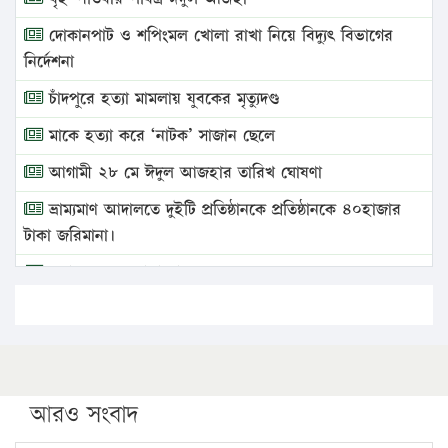
দোকানপাট ও শপিংমল খোলা রাখা নিয়ে বিদ্যুৎ বিভাগের
নির্দেশনা
চাঁদপুরে হত্যা মামলায় যুবকের মৃত্যুদণ্ড
মাকে হত্যা করে ‘নাটক’ সাজান ছেলে
আগামী ২৮ মে ঈদুল আজহার তারিখ ঘোষণা
ভ্রাম্যমাণ আদালতে দুইটি প্রতিষ্ঠানকে প্রতিষ্ঠানকে ৪০হাজার
টাকা জরিমানা।
এবার লঞ্চের ভাড়া বাড়ল
১৭ থেকে ২১ শতাংশ বিদ্যুতের দাম বাড়ানোর প্রস্তাব পিডিবির
১৬ মে চাঁদপুর ও ২৫ মে ফেনী সফরে যাবেন প্রধানমন্ত্রী
উচ্চশিক্ষায় গৌরবময় অর্জন: পূর্ণ স্কলারশিপে যুক্তরাষ্ট্রে
পিএইচডি করছেন কুয়েটের কৃতি…
আরও সংবাদ
সারা দেশে বজ্রাঘাতে ১৪ জনের প্রাণহানি