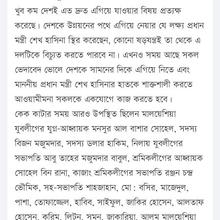
খুব কম দেশই এত দ্রুত এগিয়ে যাওয়ার বিষয় প্রত্যক্ষ
করেছে। দেশকে উন্নয়নের পথে এগিয়ে নেয়ার যে লক্ষ্য প্রধান
মন্ত্রী শেখ হাসিনা স্থির করেছেন, কোনো ষড়যন্ত্রই তা থেকে এ
দলটিকে বিচ্যুত করতে পারবে না। এখনও সময় আছে সকল
ভেদাবেদ ভোলে দেশকে সামনের দিকে এগিয়ে নিতে এবং
মাননীয় প্রধান মন্ত্রী শেখ হাসিনার হাতকে শাক্তশালী করতে
আওয়ামীমনা সকলকে একযোগে কাজ করতে হবে।
কেক কাটার সময় আরও উপস্থিত ছিলেন মালয়েশিয়া
যুবলীগের যুগ্ন-আহ্বায়ক মনসুর আল বাশার সোহেল, সদস্য
বিজন মজুমদার, সদস্য ডলার হাকিম, নিলায় যুবলীগের
সভাপতি আবু তাহের মজুমদার বাবুল, শ্রমিকলীগের আহ্বায়ক
সোহেল বিন রানা, কাজাং শ্রমিকলীগের সভাপতি রঞ্জন চন্দ্র
ভৌমিক, সহ-সভাপতি শাহজাহান, মো: বসির, মাজেদুল,
পাশা, তোফাজ্জেল, হাবিব, সাইফুল, জাকির হোসেন, আলতাফ
হোসেন, করিম, লিটন, সুমন, জাকারিয়া, আলম মালয়েশিয়া