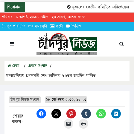
শিরোনাম:
যুবদলের কেন্দ্রীয় কমিটিতে ফরিদগঞ্জের তার
শনিবার , ৮ আগস্ট, ২০২৬ খ্রিষ্টাব্দ , ২৪ শ্রাবণ, ১৪৩৩ বঙ্গাব্দ
চাঁদপুর পরিচিতি
লঞ্চ সময়সূচী
ফটো
ভিডিও
হোম
/
প্রবাস সংবাদ
/
মালয়েশিয়ায় প্রধানমন্ত্রী শেখ হাসিনার ৬৯তম জন্মদিন পালিত
চাঁদপুর নিউজ সংবাদ
২৮ সেপ্টেম্বার ২০১৫, ১৬:০১
শেয়ার
করুন: