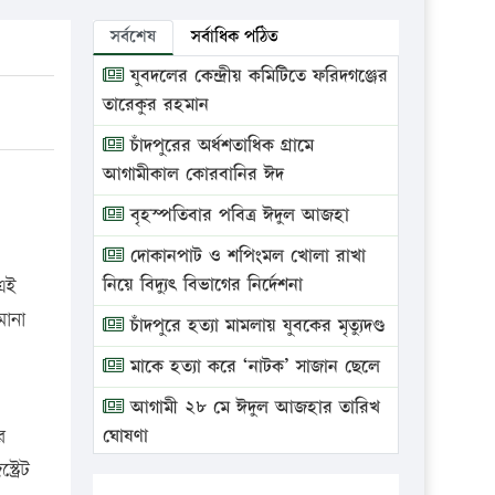
সর্বশেষ
সর্বাধিক পঠিত
যুবদলের কেন্দ্রীয় কমিটিতে ফরিদগঞ্জের
তারেকুর রহমান
চাঁদপুরের অর্ধশতাধিক গ্রামে
আগামীকাল কোরবানির ঈদ
বৃহস্পতিবার পবিত্র ঈদুল আজহা
দোকানপাট ও শপিংমল খোলা রাখা
নিয়ে বিদ্যুৎ বিভাগের নির্দেশনা
 এই
ানা
চাঁদপুরে হত্যা মামলায় যুবকের মৃত্যুদণ্ড
মাকে হত্যা করে ‘নাটক’ সাজান ছেলে
আগামী ২৮ মে ঈদুল আজহার তারিখ
র
ঘোষণা
্রেট
ভ্রাম্যমাণ আদালতে দুইটি প্রতিষ্ঠানকে