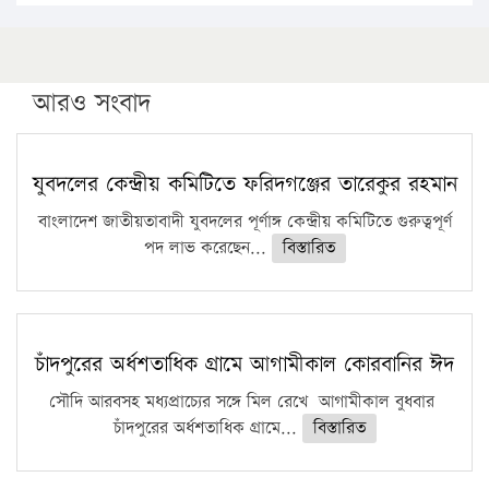
১৬ মে চাঁদপুর ও ২৫ মে ফেনী সফরে যাবেন প্রধানমন্ত্রী
উচ্চশিক্ষায় গৌরবময় অর্জন: পূর্ণ স্কলারশিপে যুক্তরাষ্ট্রে
পিএইচডি করছেন কুয়েটের কৃতি…
আরও সংবাদ
সারা দেশে বজ্রাঘাতে ১৪ জনের প্রাণহানি
কঠোর হচ্ছে এসএসসি ও এইচএসসি পরীক্ষা
যুবদলের কেন্দ্রীয় কমিটিতে ফরিদগঞ্জের তারেকুর রহমান
ফরিদগঞ্জে আগুনে পুড়লো ৬ ব্যবসা প্রতিষ্ঠান
বাংলাদেশ জাতীয়তাবাদী যুবদলের পূর্ণাঙ্গ কেন্দ্রীয় কমিটিতে গুরুত্বপূর্ণ
পদ লাভ করেছেন...
বিস্তারিত
চাঁদপুরের অর্ধশতাধিক গ্রামে আগামীকাল কোরবানির ঈদ
সৌদি আরবসহ মধ্যপ্রাচ্যের সঙ্গে মিল রেখে আগামীকাল বুধবার
চাঁদপুরের অর্ধশতাধিক গ্রামে...
বিস্তারিত