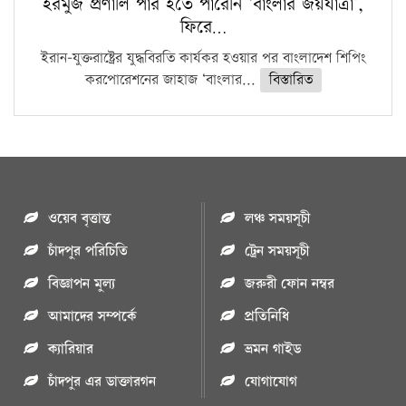
হরমুজ প্রণালি পার হতে পারেনি ‘বাংলার জয়যাত্রা’,
ফিরে…
ইরান-যুক্তরাষ্ট্রের যুদ্ধবিরতি কার্যকর হওয়ার পর বাংলাদেশ শিপিং
করপোরেশনের জাহাজ ‘বাংলার...
বিস্তারিত
ওয়েব বৃত্তান্ত
লঞ্চ সময়সূচী
চাঁদপুর পরিচিতি
ট্রেন সময়সূচী
বিজ্ঞাপন মুল্য
জরুরী ফোন নম্বর
আমাদের সম্পর্কে
প্রতিনিধি
ক্যারিয়ার
ভ্রমন গাইড
চাঁদপুর এর ডাক্তারগন
যোগাযোগ