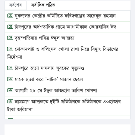
সর্বশেষ
সর্বাধিক পঠিত
যুবদলের কেন্দ্রীয় কমিটিতে ফরিদগঞ্জের তারেকুর রহমান
চাঁদপুরের অর্ধশতাধিক গ্রামে আগামীকাল কোরবানির ঈদ
বৃহস্পতিবার পবিত্র ঈদুল আজহা
দোকানপাট ও শপিংমল খোলা রাখা নিয়ে বিদ্যুৎ বিভাগের
নির্দেশনা
চাঁদপুরে হত্যা মামলায় যুবকের মৃত্যুদণ্ড
মাকে হত্যা করে ‘নাটক’ সাজান ছেলে
আগামী ২৮ মে ঈদুল আজহার তারিখ ঘোষণা
ভ্রাম্যমাণ আদালতে দুইটি প্রতিষ্ঠানকে প্রতিষ্ঠানকে ৪০হাজার
টাকা জরিমানা।
এবার লঞ্চের ভাড়া বাড়ল
১৭ থেকে ২১ শতাংশ বিদ্যুতের দাম বাড়ানোর প্রস্তাব পিডিবির