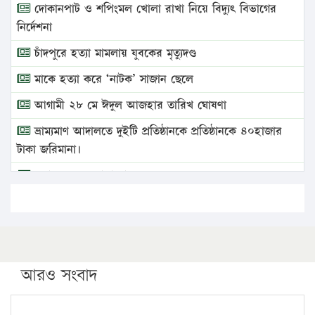
দোকানপাট ও শপিংমল খোলা রাখা নিয়ে বিদ্যুৎ বিভাগের
নির্দেশনা
চাঁদপুরে হত্যা মামলায় যুবকের মৃত্যুদণ্ড
মাকে হত্যা করে ‘নাটক’ সাজান ছেলে
আগামী ২৮ মে ঈদুল আজহার তারিখ ঘোষণা
ভ্রাম্যমাণ আদালতে দুইটি প্রতিষ্ঠানকে প্রতিষ্ঠানকে ৪০হাজার
টাকা জরিমানা।
এবার লঞ্চের ভাড়া বাড়ল
১৭ থেকে ২১ শতাংশ বিদ্যুতের দাম বাড়ানোর প্রস্তাব পিডিবির
১৬ মে চাঁদপুর ও ২৫ মে ফেনী সফরে যাবেন প্রধানমন্ত্রী
উচ্চশিক্ষায় গৌরবময় অর্জন: পূর্ণ স্কলারশিপে যুক্তরাষ্ট্রে
পিএইচডি করছেন কুয়েটের কৃতি…
আরও সংবাদ
সারা দেশে বজ্রাঘাতে ১৪ জনের প্রাণহানি