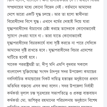
তিনি বলেন, বাংলাদেশ অসাম্প্রদায়িকতার দেশ। এখানে বিভিন্ন
সম্প্রদায়ের মধ্যে কোনো বিভেদ নেই। বর্তমানে আমাদের
দেশে আরো একটি যুদ্ধ চলছে। আর তা হলো স্বাধীনতা
বিরোধীদের বিপে যুদ্ধ। এখানে ধর্মের দোহাই দিয়ে যারা
যুদ্ধাপরাধীদের বাঁচানোর চেষ্টা করছে তাদেরকে কোনোভাবেই
সুযোগ দেওয়া যাবে না। তারা যাতে কোনোভাবেই
যুদ্ধাপরাধীদের বিচারকার্যে বাধা সৃষ্টি করতে না পারে সেদিকে
আমাদের দৃষ্টি রাখতে হবে। যুদ্ধাপরাধীদের বিচার এদেশের
মাটিতে হবেই হবে।
সাবেক পররাষ্ট্রমন্ত্রী ডা. দীপু মনি এমপি বুধবার সকালে
বাংলাদেশ মুক্তিযোদ্ধা সংসদ চাঁদপুর সদর উপজেলা কমান্ডের
নবনির্বাচিত কমান্ডারের নিকট দায়িত্ব হস্তান্তর অনুষ্ঠানের প্রধান
অতিথির বক্তব্যে এসব কথা বলেন। সদর উপজেলা নির্বাহী
কর্মকর্তা দুলাল চন্দ্র সূত্রধরের সভাপতিত্বে ও প্রকল্প বাস্তবায়ন
কর্মকর্তা মো. আশিকুর রহমানের পরিচালনায় অনুষ্ঠানে বিশেষ