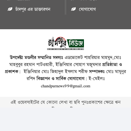
চাঁদপুর এর ডাক্তারগন
যোগাযোগ
উপদেষ্টা মন্ডলীর সম্মানিত সদস্যঃ
এডভোকেট শাহরিয়ার মাহমুদ,মোঃ
মাহবুবুর রহমান পাটওয়ারী, ইঞ্জিনিয়ার সোহাগ মজুমদার
প্রতিষ্ঠাতা ও
প্রকাশক:
ইঞ্জিনিয়ার মোঃ জিহাদুল ইসলাম শরীফ
সম্পাদকঃ
মোঃ মামুনুর
রশিদ
বিজ্ঞাপন ও সার্বিক যোগাযোগ:
ই-মেইলঃ
chandpurnews99@gmail.com
এই ওয়েবসাইটের যে কোনো লেখা বা ছবি পুনঃপ্রকাশের ক্ষেত্রে ঋন
স্বীকার বাঞ্চনীয় ।
Copyright © 2026 • Chandpurnews.com • All Rights Reserved
Website Design, Development & SEO Consulting Services by
Cyber World IT