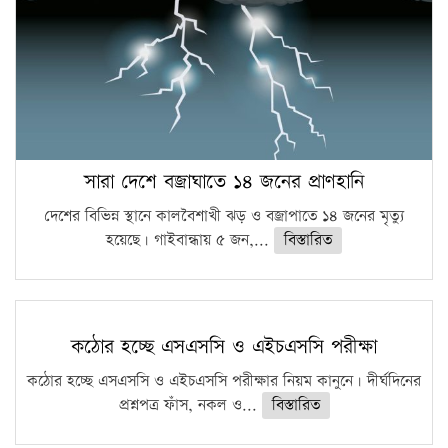
সারা দেশে বজ্রাঘাতে ১৪ জনের প্রাণহানি
দেশের বিভিন্ন স্থানে কালবৈশাখী ঝড় ও বজ্রাপাতে ১৪ জনের মৃত্যু
হয়েছে। গাইবান্ধায় ৫ জন,...
বিস্তারিত
কঠোর হচ্ছে এসএসসি ও এইচএসসি পরীক্ষা
কঠোর হচ্ছে এসএসসি ও এইচএসসি পরীক্ষার নিয়ম কানুনে। দীর্ঘদিনের
প্রশ্নপত্র ফাঁস, নকল ও...
বিস্তারিত