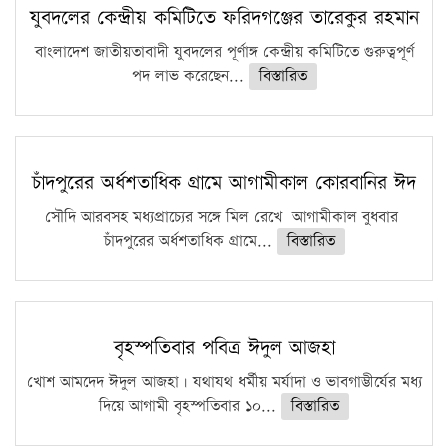
কঠোর হচ্ছে এসএসসি ও এইচএসসি পরীক্ষা
যুবদলের কেন্দ্রীয় কমিটিতে ফরিদগঞ্জের তারেকুর রহমান
ফরিদগঞ্জে আগুনে পুড়লো ৬ ব্যবসা প্রতিষ্ঠান
বাংলাদেশ জাতীয়তাবাদী যুবদলের পূর্ণাঙ্গ কেন্দ্রীয় কমিটিতে গুরুত্বপূর্ণ
পদ লাভ করেছেন...
বিস্তারিত
চাঁদপুরের অর্ধশতাধিক গ্রামে আগামীকাল কোরবানির ঈদ
সৌদি আরবসহ মধ্যপ্রাচ্যের সঙ্গে মিল রেখে আগামীকাল বুধবার
চাঁদপুরের অর্ধশতাধিক গ্রামে...
বিস্তারিত
বৃহস্পতিবার পবিত্র ঈদুল আজহা
খোশ আমদেদ ঈদুল আজহা। যথাযথ ধর্মীয় মর্যাদা ও ভাবগাম্ভীর্যের মধ্য
দিয়ে আগামী বৃহস্পতিবার ১০...
বিস্তারিত