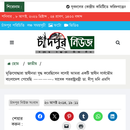
শিরোনাম:
যুবদলের কেন্দ্রীয় কমিটিতে ফরিদগঞ্জের তার
শনিবার , ৮ আগস্ট, ২০২৬ খ্রিষ্টাব্দ , ২৪ শ্রাবণ, ১৪৩৩ বঙ্গাব্দ
চাঁদপুর পরিচিতি
লঞ্চ সময়সূচী
ফটো
ভিডিও
হোম
/
জাতীয়
/
মুক্তিযোদ্ধারা স্বাধীনতা যুদ্ধ করেছিলেন বলেই আমরা একটি স্বাধীন সার্বভৌম
বাংলাদেশ পেয়েছি ————- সাবেক পররাষ্ট্রমন্ত্রী ডা. দীপু মনি এমপি
চাঁদপুর নিউজ সংবাদ
২০ আগষ্ট ২০১৪, ১৯:১১
শেয়ার
করুন: