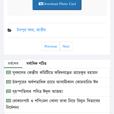
Download Photo Card
চাঁদপুর সদর
,
জাতীয়
Previous
Next
সর্বশেষ
সর্বাধিক পঠিত
যুবদলের কেন্দ্রীয় কমিটিতে ফরিদগঞ্জের তারেকুর রহমান
চাঁদপুরের অর্ধশতাধিক গ্রামে আগামীকাল কোরবানির ঈদ
বৃহস্পতিবার পবিত্র ঈদুল আজহা
দোকানপাট ও শপিংমল খোলা রাখা নিয়ে বিদ্যুৎ বিভাগের
নির্দেশনা