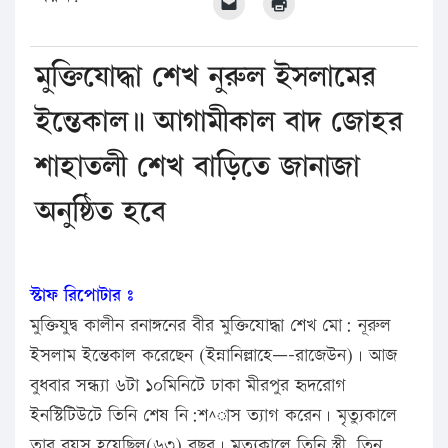
মুক্তিযোদ্ধা শেখ নুরুল ইসলামের
ইন্তেকাল॥ আগামীকাল বাদ জোহর
শাহাতলী শেখ বাড়িতে জানাজা
অনুষ্ঠিত হবে
স্টাফ রিপোটার ঃ
মুক্তিযুদ্ব কালীন রনাঙ্গনের বীর মুক্তিযোদ্ধা শেখ মো: নূরুল
ইসলাম ইন্তেকাল করেছেন (ইন্নানিল্লাহে—-রাজেউন)। আজ
বুধবার সন্ধ্যা ৬টা ১০মিনিটে ঢাকা মীরপুর হৃদরোগ
ইনস্টিটিউটে তিনি শেষ নি:শ^াস ত্যাগ করেন। মৃত্যুকালে
তার বয়স হয়েছিল(৬৩) বছর। মৃত্যুকালে তিনি স্ত্রী, তিন