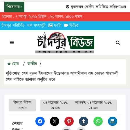
শিরোনাম:
যুবদলের কেন্দ্রীয় কমিটিতে ফরিদগঞ্জের তারেকু
শুক্রবার , ৭ আগস্ট, ২০২৬ খ্রিষ্টাব্দ , ২৩ শ্রাবণ, ১৪৩৩ বঙ্গাব্দ
চাঁদপুর পরিচিতি
লঞ্চ সময়সূচী
ফটো
ভিডিও
হোম
/
জাতীয়
/
মুক্তিযোদ্ধা শেখ নুরুল ইসলামের ইন্তেকাল॥ আগামীকাল বাদ জোহর শাহাতলী
শেখ বাড়িতে জানাজা অনুষ্ঠিত হবে
চাঁদপুর নিউজ
০৪ অক্টোবার ২০১৭,
আপডেটঃ
০৪ অক্টোবার ২০১৭,
সংবাদ
২১:২৯
২১:৩০
শেয়ার
করুন: