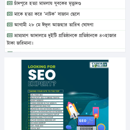
চাঁদপুরে হত্যা মামলায় যুবকের মৃত্যুদণ্ড
মাকে হত্যা করে ‘নাটক’ সাজান ছেলে
আগামী ২৮ মে ঈদুল আজহার তারিখ ঘোষণা
ভ্রাম্যমাণ আদালতে দুইটি প্রতিষ্ঠানকে প্রতিষ্ঠানকে ৪০হাজার
টাকা জরিমানা।
এবার লঞ্চের ভাড়া বাড়ল
১৭ থেকে ২১ শতাংশ বিদ্যুতের দাম বাড়ানোর প্রস্তাব পিডিবির
১৬ মে চাঁদপুর ও ২৫ মে ফেনী সফরে যাবেন প্রধানমন্ত্রী
উচ্চশিক্ষায় গৌরবময় অর্জন: পূর্ণ স্কলারশিপে যুক্তরাষ্ট্রে
পিএইচডি করছেন কুয়েটের কৃতি…
সারা দেশে বজ্রাঘাতে ১৪ জনের প্রাণহানি
কঠোর হচ্ছে এসএসসি ও এইচএসসি পরীক্ষা
ফরিদগঞ্জে আগুনে পুড়লো ৬ ব্যবসা প্রতিষ্ঠান