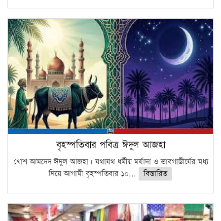
বৃহস্পতিবার পবিত্র ঈদুল আজহা
খোশ আমদেদ ঈদুল আজহা। যথাযথ ধর্মীয় মর্যাদা ও ভাবগাম্ভীর্যের মধ্য
দিয়ে আগামী বৃহস্পতিবার ১০...
বিস্তারিত