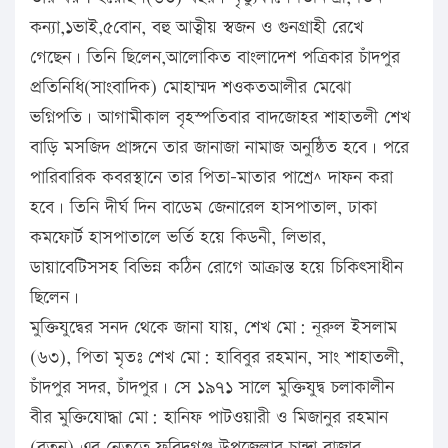
কন্যা,১ভাই,৫বোন, বহু আত্বীয় স্বজন ও গুনগ্রাহী রেখে
গেছেন। তিনি ছিলেন,আলোকিত বাংলাদেশ পত্রিকার চাঁদপুর
প্রতিনিধি(সাংবাদিক) মোহাম্মদ শওকতআলীর মেঝো
ভগ্নিপতি। আগামীকাল বৃহস্পতিবার বাদজোহর শাহাতলী শেখ
বাড়ি মসজিদ প্রাঙ্গনে তার জানাজা নামাজ অনুষ্ঠিত হবে। পরে
পারিবারিক কবরস্থানে তার পিতা-মাতার পাশের্^ দাফন করা
হবে। তিনি দীর্ঘ দিন বাডেম জেনারেল হাসপাতাল, ঢাকা
কমফোর্ট হাসপাতালে ভর্তি হয়ে কিডনী, লিভার,
ডায়াবেটিসসহ বিভিন্ন কঠিন রোগে আক্রান্ত হয়ে চিকিৎসাধীন
ছিলেন।
মুক্তিযুদ্বের সনদ থেকে জানা যায়, শেখ মো: নূরুল ইসলাম
(৬৩), পিতা মৃতঃ শেখ মো: হাবিবুর রহমান, সাং শাহাতলী,
চাঁদপুর সদর, চাঁদপুর। সে ১৯৭১ সালে মুক্তিযুদ্ব চলাকালীন
বীর মুক্তিযোদ্ধা মো: হানিফ পাটওয়ারী ও মিজানুর রহমান
(রতন) এর নেতৃত্বে ফরিদগঞ্জ উপজেলার চান্দ্রা বাজার