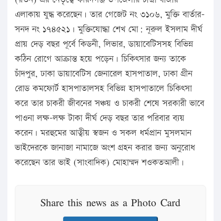
এলাকায় যুদ্ধ করেছেন। তার গেজেট নং ৩১০৬, মুক্তি বার্তার-
সনদ নং ১৭৪৫২১। মুক্তিযোদ্ধা শেখ মো: নূরুল ইসলাম দীর্ঘ
প্রায় দেড় বছর পূর্বে কিডনী, লিভার, ডায়াবেটিসসহ বিভিন্ন
কঠিন রোগে আক্রান্ত হয়ে পড়েন। চিকিৎসার জন্য তাকে
চাঁদপুর, ঢাকা ডায়াবেটিস জেনারেল হাসপাতাল, ঢাকা গ্রীন
রোড কমফোর্ট হাসপাতালসহ বিভিন্ন হাসপাতালে চিকিৎসা
করে তার চাকরী জীবনের সঞ্চয় ও চাকরী শেষে সরকারী ভাবে
পাওনা লক্ষ-লক্ষ টাকা দীর্ঘ দেড় বছর তার পরিবার ব্যয়
করেন। মরহুমের আত্বীয় স্বজন ও সকল ধর্মপ্রান মুসলমান
ভাইদেরকে জানাজা নামাজে অংশ গ্রহন করার জন্য অনুরোধ
করেছেন তার ভাই (সাংবাদিক) মোহাম্মদ শওকতআলী।
Share this news as a Photo Card