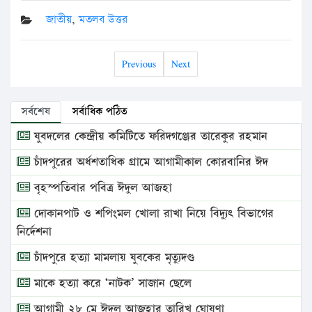
জাতীয়
,
মতলব উত্তর
Previous
Next
সর্বশেষ
সর্বাধিক পঠিত
যুবদলের কেন্দ্রীয় কমিটিতে ফরিদগঞ্জের তারেকুর রহমান
চাঁদপুরের অর্ধশতাধিক গ্রামে আগামীকাল কোরবানির ঈদ
বৃহস্পতিবার পবিত্র ঈদুল আজহা
দোকানপাট ও শপিংমল খোলা রাখা নিয়ে বিদ্যুৎ বিভাগের
নির্দেশনা
চাঁদপুরে হত্যা মামলায় যুবকের মৃত্যুদণ্ড
মাকে হত্যা করে ‘নাটক’ সাজান ছেলে
আগামী ২৮ মে ঈদুল আজহার তারিখ ঘোষণা