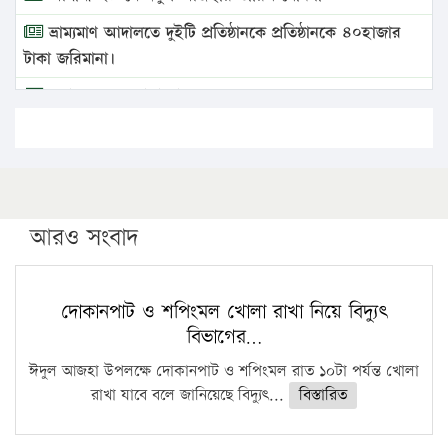
ভ্রাম্যমাণ আদালতে দুইটি প্রতিষ্ঠানকে প্রতিষ্ঠানকে ৪০হাজার
টাকা জরিমানা।
এবার লঞ্চের ভাড়া বাড়ল
১৭ থেকে ২১ শতাংশ বিদ্যুতের দাম বাড়ানোর প্রস্তাব পিডিবির
১৬ মে চাঁদপুর ও ২৫ মে ফেনী সফরে যাবেন প্রধানমন্ত্রী
উচ্চশিক্ষায় গৌরবময় অর্জন: পূর্ণ স্কলারশিপে যুক্তরাষ্ট্রে
পিএইচডি করছেন কুয়েটের কৃতি…
আরও সংবাদ
সারা দেশে বজ্রাঘাতে ১৪ জনের প্রাণহানি
কঠোর হচ্ছে এসএসসি ও এইচএসসি পরীক্ষা
দোকানপাট ও শপিংমল খোলা রাখা নিয়ে বিদ্যুৎ
বিভাগের…
ফরিদগঞ্জে আগুনে পুড়লো ৬ ব্যবসা প্রতিষ্ঠান
ঈদুল আজহা উপলক্ষে দোকানপাট ও শপিংমল রাত ১০টা পর্যন্ত খোলা
রাখা যাবে বলে জানিয়েছে বিদ্যুৎ...
বিস্তারিত