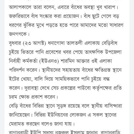
আলাপকালে তারা বলেন, এবারে বাঁধের অবস্থা খুব খারাপ।
জরুরিভাবে বাঁধ সংস্কার করা প্রয়োজন। বাঁধ ছুটে গেলে বড়
ধরণের ঝুঁকির মুখে পড়তে হতে পারে আমাদের মতো সাধারণ
জনগণকে।
বুধবার (২৩ আগস্ট) ধনাগোদা তালতলী এলাকায় বেড়িবাঁধ
চুইয়ে ভিতরে পানি প্রবেশের খবর পেয়ে তাৎক্ষণিক উপজেলা
নির্বাহী কর্মকর্তা (ইউএনও) শারমিন আক্তার ওই এলাকা
পরিদর্শন করেন। স্থানীয়দের সহায়তায় বাঁধের ক্ষতিগ্রস্ত স্থানে
ইটের খোয়া, বালি দিয়ে সাময়িকভাবে পানি চুইয়ে বন্ধ
করেন। দুরাবস্থা দেখে সেচ প্রকল্পের পাউবো কর্তৃপক্ষের প্রতি
চরম ক্ষোভ প্রকাশ করেন।
বেড়ি বাঁধের বিভিন্ন স্থানে সুড়ঙ্গ রয়েছে বলে স্থানীয় বাসিন্দারা
জানিয়েছেন। বিভিন্ন ইউনিয়নের লোকজন এ সকল স্থানের
মেরামত করছেন বলেও জানা যায়।
বাগানবাড়ী ইউপি সদস্য নজরুল ইসলাম জানান, বাগানবাড়ি