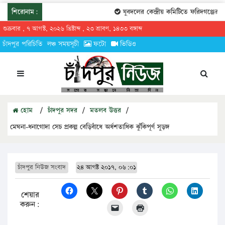
শিরোনাম:
যুবদলের কেন্দ্রীয় কমিটিতে ফরিদগঞ্জের তার
শুক্রবার , ৭ আগস্ট, ২০২৬ খ্রিষ্টাব্দ , ২৩ শ্রাবণ, ১৪৩৩ বঙ্গাব্দ
চাঁদপুর পরিচিতি
লঞ্চ সময়সূচী
ফটো
ভিডিও
হোম
/
চাঁদপুর সদর
/
মতলব উত্তর
/
মেঘনা-ধনাগোদা সেচ প্রকল্প বেড়িবাঁধে অর্ধশতাধিক ঝুঁকিপূর্ণ সুড়ঙ্গ
চাঁদপুর নিউজ সংবাদ
২৪ আগষ্ট ২০১৭, ০৬:০১
শেয়ার
করুন: