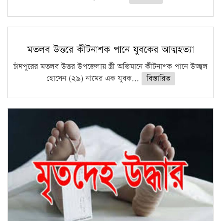
মতলব উত্তরে কীটনাশক পানে যুবকের আত্মহত্যা
চাঁদপুরের মতলব উত্তর উপজেলায় স্ত্রী অভিমানে কীটনাশক পানে উজ্জ্বল
হোসেন (২৯) নামের এক যুবক...
বিস্তারিত