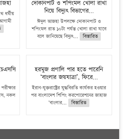
 আজহা
দোকানপাট ও শপিংমল খোলা রাখা
নিয়ে বিদ্যুৎ বিভাগের…
 ধর্মীয়
ে আগামী
ঈদুল আজহা উপলক্ষে দোকানপাট ও
ত
শপিংমল রাত ১০টা পর্যন্ত খোলা রাখা যাবে
বলে জানিয়েছে বিদ্যুৎ...
বিস্তারিত
ইচএসসি
হরমুজ প্রণালি পার হতে পারেনি
‘বাংলার জয়যাত্রা’, ফিরে…
পরীক্ষার
ইরান-যুক্তরাষ্ট্রের যুদ্ধবিরতি কার্যকর হওয়ার
ফাঁস, নকল
পর বাংলাদেশ শিপিং করপোরেশনের জাহাজ
‘বাংলার...
বিস্তারিত