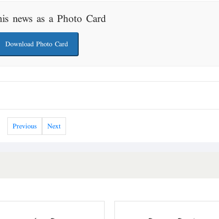
his news as a Photo Card
Download Photo Card
Previous
Next