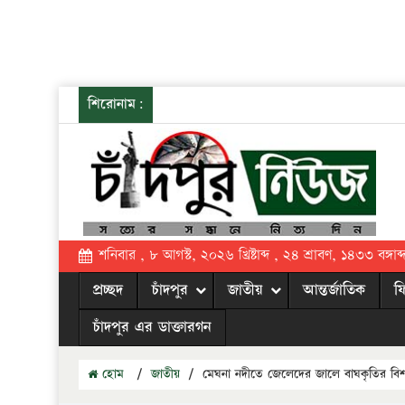
শিরোনাম:
শনিবার , ৮ আগস্ট, ২০২৬ খ্রিষ্টাব্দ , ২৪ শ্রাবণ, ১৪৩৩ বঙ্গাব্
প্রচ্ছদ
চাঁদপুর
জাতীয়
আন্তর্জাতিক
ফ
চাঁদপুর এর ডাক্তারগন
হোম
/
জাতীয়
/
মেঘনা নদীতে জেলেদের জালে বাঘকৃতির বি