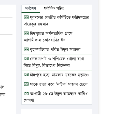
সর্বশেষ
সর্বাধিক পঠিত
যুবদলের কেন্দ্রীয় কমিটিতে ফরিদগঞ্জের
তারেকুর রহমান
চাঁদপুরের অর্ধশতাধিক গ্রামে
আগামীকাল কোরবানির ঈদ
বৃহস্পতিবার পবিত্র ঈদুল আজহা
দোকানপাট ও শপিংমল খোলা রাখা
নিয়ে বিদ্যুৎ বিভাগের নির্দেশনা
চাঁদপুরে হত্যা মামলায় যুবকের মৃত্যুদণ্ড
মাকে হত্যা করে ‘নাটক’ সাজান ছেলে
কাল
আগামী ২৮ মে ঈদুল আজহার তারিখ
াকে
ঘোষণা
ভ্রাম্যমাণ আদালতে দুইটি প্রতিষ্ঠানকে