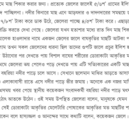
মে মাছ শিকার করার জন্য। প্রত্যেক জেলের জালেই ৫/৬শ’ গ্রামের ইল
দ পাচ্ছিলনা। নদীর কিনারে মাছ এনে আড়ৎদার ও দাদনদারের সমন্বয়ে 
ল্য ৭/৮শ’ টাকা করে ডাক উঠে, জেলেরা পাচ্ছে ৪/৫শ’ টাকা করে। এছাড়া 
বিক্রি করতে দেখা গেছে। জেলেরা যখন হতাশার মধ্যে রাত দিন মাছ শি
আঃ মালেক হাওলাদার নামে একজন জেলের জালে বাঘকৃতির মাছটি আটকা 
লাম তখন সকল জেলেদের ধারনা ছিল তাদের গুপটি জালে প্রচুর ইলিশ
 উঠানোর পর দেখতে পায় বিশাল বাঘের শরীরের ডোরাকাটা আকৃতির 
্রথমে জেলেরা ভয় পেলেও পড়ে দেখতে পায় এটি সত্যিকারের একটি মা
ে বহরিয়া নদীর পাড়ে চলে আসে। সেখানে ছলেমান মাঝির আড়তে আসামা
ও এলাকাবাসী রাতে এসে নদীর পাড়ে ভীর জমায়। অনেকে এক নজর মাছ
। এসময় খবর পেয়ে স্থানীয় কয়েকজন সংবাদকর্মী বহরিয়া নদীর পাড়ে মৎস
 হঠাৎ আতকে উঠেন। ওই সময় উপস্থিত জেলেরা বলেন, মানুষকে যেমন
ক সেই ডোরাকাটা আকৃতির মেলেটারি পোষাকের আকৃতির মত মাছটির শ
কেন বলে হাস্যজ্জল ও আনন্দের সাথে কথাটি বলেন, কয়েকজন জেলে।