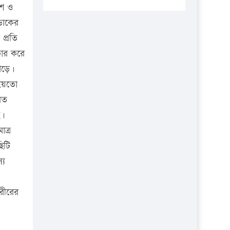
প্রতিষ্ঠানকে ৪০হাজার টাকা জরিমানা।
িশ ও
ডাকের
এবার লঞ্চের ভাড়া বাড়ল
প্রতি
১৭ থেকে ২১ শতাংশ বিদ্যুতের দাম
কার করে
বাড়ানোর প্রস্তাব পিডিবির
পড়ে।
১৬ মে চাঁদপুর ও ২৫ মে ফেনী সফরে
 হয়তো
যাবেন প্রধানমন্ত্রী
মত
উচ্চশিক্ষায় গৌরবময় অর্জন: পূর্ণ
ছ।
স্কলারশিপে যুক্তরাষ্ট্রে পিএইচডি করছেন
ত্র
কুয়েটের কৃতি…
িটি
সারা দেশে বজ্রাঘাতে ১৪ জনের
্য
প্রাণহানি
কঠোর হচ্ছে এসএসসি ও এইচএসসি
রীরের
পরীক্ষা
ফরিদগঞ্জে আগুনে পুড়লো ৬ ব্যবসা