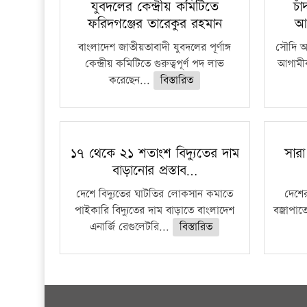
যুবদলের কেন্দ্রীয় কমিটিতে
চা
ফরিদগঞ্জের তারেকুর রহমান
আ
বাংলাদেশ জাতীয়তাবাদী যুবদলের পূর্ণাঙ্গ
সৌদি আর
কেন্দ্রীয় কমিটিতে গুরুত্বপূর্ণ পদ লাভ
আগামীক
করেছেন...
বিস্তারিত
১৭ থেকে ২১ শতাংশ বিদ্যুতের দাম
সারা
বাড়ানোর প্রস্তাব…
দেশে বিদ্যুতের ঘাটতির লোকসান কমাতে
দেশের
পাইকারি বিদ্যুতের দাম বাড়াতে বাংলাদেশ
বজ্রাপাত
এনার্জি রেগুলেটরি...
বিস্তারিত