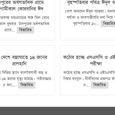
ঁদপুরের অর্ধশতাধিক গ্রামে
বৃহস্পতিবার পবিত্র ঈদুল
গামীকাল কোরবানির ঈদ
খোশ আমদেদ ঈদুল আজহা। যথাযথ
মর্যাদা ও ভাবগাম্ভীর্যের মধ্য দিয়
বসহ মধ্যপ্রাচ্যের সঙ্গে মিল রেখে
বৃহস্পতিবার ১০...
বিস্তারি
াল বুধবার চাঁদপুরের অর্ধশতাধিক
গ্রামে...
বিস্তারিত
 দেশে বজ্রাঘাতে ১৪ জনের
কঠোর হচ্ছে এসএসসি ও এ
প্রাণহানি
পরীক্ষা
 বিভিন্ন স্থানে কালবৈশাখী ঝড় ও
কঠোর হচ্ছে এসএসসি ও এইচএসসি 
ে ১৪ জনের মৃত্যু হয়েছে। গাইবান্ধায়
নিয়ম কানুনে। দীর্ঘদিনের প্রশ্নপত্র 
৫ জন,...
বিস্তারিত
ও...
বিস্তারিত