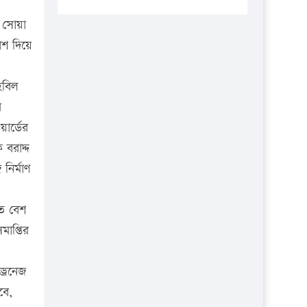
প্রতিষ্ঠানকে ৪০হাজার টাকা জরিমানা।
য় সোয়া
এবার লঞ্চের ভাড়া বাড়ল
াশ দিয়ে
১৭ থেকে ২১ শতাংশ বিদ্যুতের দাম
বাড়ানোর প্রস্তাব পিডিবির
হবিল
১৬ মে চাঁদপুর ও ২৫ মে ফেনী সফরে
ুর
যাবেন প্রধানমন্ত্রী
ার্ডের
উচ্চশিক্ষায় গৌরবময় অর্জন: পূর্ণ
 বরাদ্দ
স্কলারশিপে যুক্তরাষ্ট্রে পিএইচডি করছেন
নির্মাণ
কুয়েটের কৃতি…
সারা দেশে বজ্রাঘাতে ১৪ জনের
তে বেশ
প্রাণহানি
াপ্তির
কঠোর হচ্ছে এসএসসি ও এইচএসসি
পরীক্ষা
্রেনেজ
ফরিদগঞ্জে আগুনে পুড়লো ৬ ব্যবসা
বে,