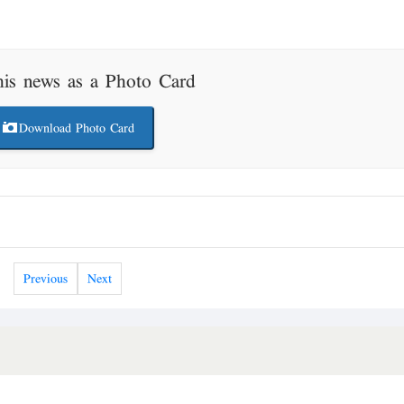
his news as a Photo Card
Download Photo Card
Previous
Next