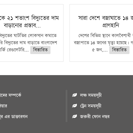
কে ২১ শতাংশ বিদ্যুতের দাম
সারা দেশে বজ্রাঘাতে ১৪
বাড়ানোর প্রস্তাব…
প্রাণহানি
বিদ্যুতের ঘাটতির লোকসান কমাতে
দেশের বিভিন্ন স্থানে কালবৈশাখ
ি বিদ্যুতের দাম বাড়াতে বাংলাদেশ
বজ্রাপাতে ১৪ জনের মৃত্যু হয়েছে। গ
র্জি রেগুলেটরি...
বিস্তারিত
৫ জন,...
বিস্তারিত
ের সম্পর্কে
লঞ্চ সময়সূচী
রিয়ার
ট্রেন সময়সূচী
পুর এর ডাক্তারগন
জরুরী ফোন নম্বর