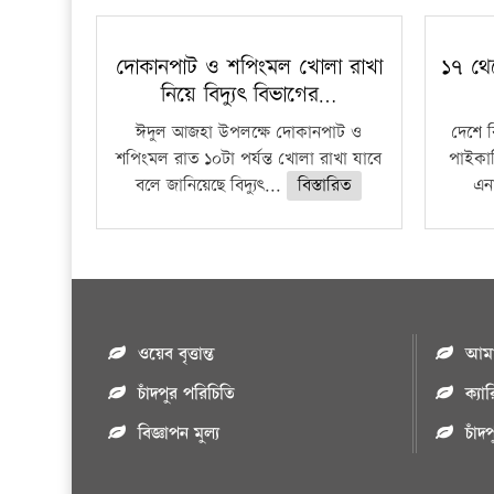
দোকানপাট ও শপিংমল খোলা রাখা
১৭ থে
নিয়ে বিদ্যুৎ বিভাগের…
ঈদুল আজহা উপলক্ষে দোকানপাট ও
দেশে 
শপিংমল রাত ১০টা পর্যন্ত খোলা রাখা যাবে
পাইকার
বলে জানিয়েছে বিদ্যুৎ...
বিস্তারিত
এনা
ওয়েব বৃত্তান্ত
আমাদ
চাঁদপুর পরিচিতি
ক্যা
বিজ্ঞাপন মুল্য
চাঁদ