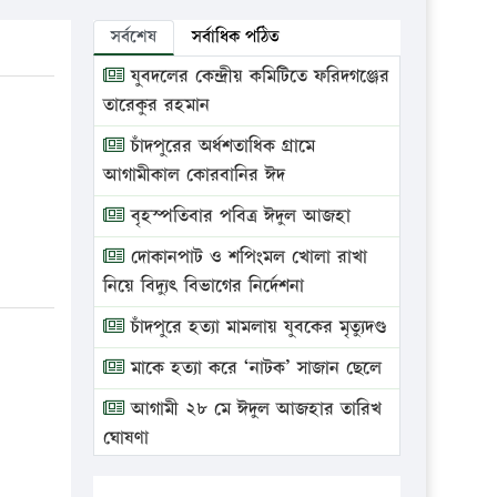
সর্বশেষ
সর্বাধিক পঠিত
যুবদলের কেন্দ্রীয় কমিটিতে ফরিদগঞ্জের
তারেকুর রহমান
চাঁদপুরের অর্ধশতাধিক গ্রামে
আগামীকাল কোরবানির ঈদ
বৃহস্পতিবার পবিত্র ঈদুল আজহা
দোকানপাট ও শপিংমল খোলা রাখা
নিয়ে বিদ্যুৎ বিভাগের নির্দেশনা
চাঁদপুরে হত্যা মামলায় যুবকের মৃত্যুদণ্ড
মাকে হত্যা করে ‘নাটক’ সাজান ছেলে
আগামী ২৮ মে ঈদুল আজহার তারিখ
ঘোষণা
ভ্রাম্যমাণ আদালতে দুইটি প্রতিষ্ঠানকে