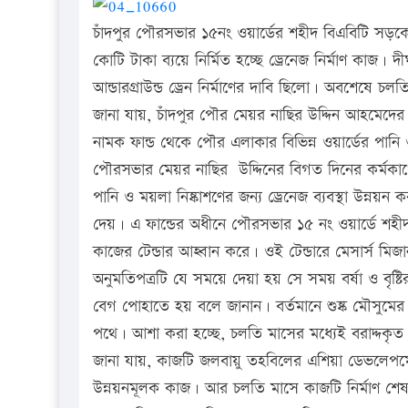
চাঁদপুর পৌরসভার ১৫নং ওয়ার্ডের শহীদ বিএবিটি সড়ক
কোটি টাকা ব্যয়ে নির্মিত হচ্ছে ড্রেনেজ নির্মাণ কাজ।
আন্ডারগ্রাউন্ড ড্রেন নির্মাণের দাবি ছিলো। অবশেষে চল
জানা যায়, চাঁদপুর পৌর মেয়র নাছির উদ্দিন আহমেদের 
নামক ফান্ড থেকে পৌর এলাকার বিভিন্ন ওয়ার্ডের পানি ও ম
পৌরসভার মেয়র নাছির উদ্দিনের বিগত দিনের কর্মকাণ্
পানি ও ময়লা নিষ্কাশণের জন্য ড্রেনেজ ব্যবস্থা উন্নয়
দেয়। এ ফান্ডের অধীনে পৌরসভার ১৫ নং ওয়ার্ডে শহীদ ই
কাজের টেন্ডার আহ্বান করে। ওই টেন্ডারে মেসার্স মিজা
অনুমতিপত্রটি যে সময়ে দেয়া হয় সে সময় বর্ষা ও বৃষ্ট
বেগ পোহাতে হয় বলে জানান। বর্তমানে শুষ্ক মৌসুমের 
পথে। আশা করা হচ্ছে, চলতি মাসের মধ্যেই বরাদ্দকৃত
জানা যায়, কাজটি জলবায়ু তহবিলের এশিয়া ডেভলেপমেন্ট 
উন্নয়নমূলক কাজ। আর চলতি মাসে কাজটি নির্মাণ শেষ হ