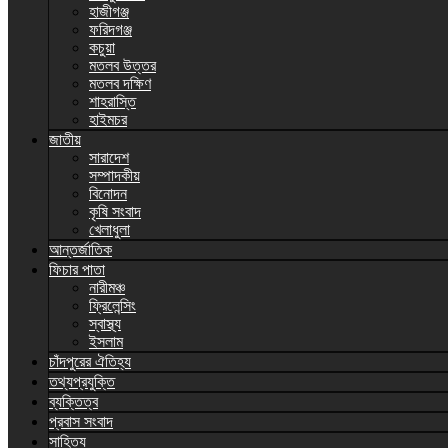
হাজীগঞ্জ
ফরিদগঞ্জ
কচুয়া
মতলব উত্তর
মতলব দক্ষিণ
শাহরাস্তি
হাইমচর
জাতীয়
সারাদেশ
সম্পাদকীয়
বিনোদন
কৃষি সংবাদ
খেলাধুলা
আন্তর্জাতিক
ফিচার পাতা
নারীমঞ্চ
ফ্রিলেন্সিং
স্বাস্থ্য
ইসলাম
চাঁদপুরের ঐতিহ্য
তথ্যপ্রযুক্তি
ব্যক্তিত্ব
প্রবাস সংবাদ
সাহিত্য