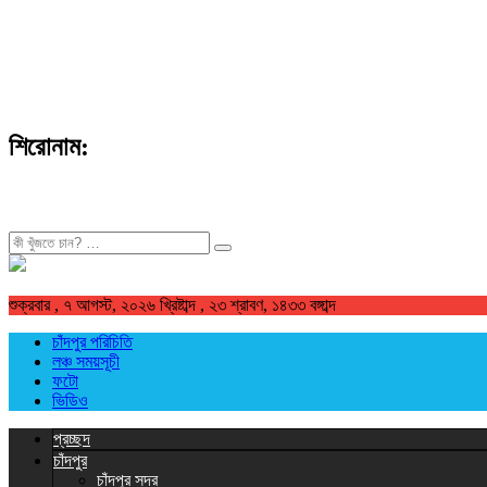
শিরোনাম:
খুজুন
শুক্রবার , ৭ আগস্ট, ২০২৬ খ্রিষ্টাব্দ , ২৩ শ্রাবণ, ১৪৩৩ বঙ্গাব্দ
চাঁদপুর পরিচিতি
লঞ্চ সময়সূচী
ফটো
ভিডিও
প্রচ্ছদ
চাঁদপুর
চাঁদপুর সদর