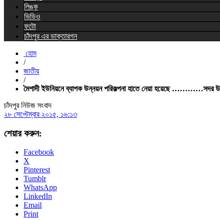
লিঙ্ক
ভিডিও
ফটো
চাঁদপুর এর ডাক্তারগন
হোম
/
জাতীয়
/
মৈশাদী ইউনিয়নে ব্যাপক উন্নয়ন পরিকল্পনা হাতে নেয়া হয়েছে …………সদর উপজ
চাঁদপুর নিউজ সংবাদ
২৮ সেপ্টেম্বার ২০১৫, ১৬:১৩
শেয়ার করুন:
Facebook
X
Pinterest
Tumblr
WhatsApp
LinkedIn
Email
Print