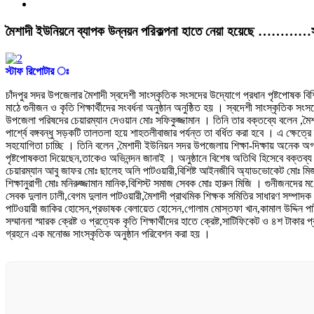
মৈশাদী ইউনিয়নে ব্যাপক উন্নয়ন পরিকল্পনা হাতে নেয়া হয়েছে …………সদ
স্টাফ রিপোটার ঃ
চাঁদপুর সদর উপজেলার মৈশাদী স্বদেশী সাংস্কৃতিক সংসদের উদ্যোগে প্রধান পৃষ্টপোষক বিশিষ
মাঠে গুনীজন ও কৃতি শিক্ষার্থীদের সংবর্ধনা অনুষ্ঠান অনুষ্ঠিত হয় । স্বদেশী সাংস্কৃতিক
উপজেলা পরিষদের চেয়ারম্যান দেওয়ান মোঃ সফিকুজ্জামান । তিনি তার বক্তব্যে বলেন ,মৈ
পার্শ্বে বঙ্গবন্ধু সড়কটি তালতলা হয়ে শাহতলীবাজার পর্যন্ত তা বর্ধিত করা হবে । এ ক্ষ
সহযোগিতা চাচ্ছি । তিনি বলেন ,মৈশাদী ইউনিয়ন সদর উপজেলায় শিক্ষা-দিক্ষায় অনেক অগ
পৃষ্টপোষকতা দিয়েছেন,তাকেও অভিনন্দন জানাই । অনুষ্ঠানে বিশেষ অতিথি হিসেবে বক্তব্য
চেয়ারম্যান আবু জাফর মোঃ ছালেহ অলি পাটওয়ারী,বিশিষ্ট আইনজীবি অ্যাডভোকেট মোঃ মিজানুর
শিক্ষানুরাগী মোঃ মনিরুজ্জামান মানিক,বিশিস্ট সমাজ সেবক মোঃ হারুন মিজি । গুনীজনদের মধ্
সেবক দুলাল ঢালী,বেগম দুলাল পাটওয়ারী,মৈশাদী প্রাথমিক শিক্ষক সমিতির সাধারণ সম্পাদক
পাটওয়ারী জাকির হোসেন,প্রভাষক বেলায়েত হোসেন,গোলাম মোস্তফা খান,কামাল উদ্দিন পাটওয়া
সম্মাননা স্মারক ক্রেষ্ট ও প্রত্যেক কৃতি শিক্ষার্থীদের হাতে ক্রেষ্ট,সাটিফিকেট ও ৪শ টাক
গ্রহনে এক মনোজ্ঞ সাংস্কৃতিক অনুষ্ঠান পরিবেশন করা হয় ।