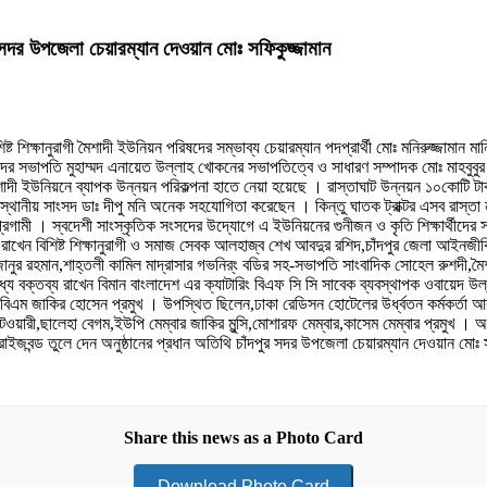
র উপজেলা চেয়ারম্যান দেওয়ান মোঃ সফিকুজ্জামান
্ট শিক্ষানুরাগী মৈশাদী ইউনিয়ন পরিষদের সম্ভাব্য চেয়ারম্যান পদপ্রার্থী মোঃ মনিরুজ্জামান 
 সংসদের সভাপতি মুহাম্মদ এনায়েত উল্লাহ খোকনের সভাপতিত্বে ও সাধারণ সম্পাদক মোঃ মাহবুবু
শাদী ইউনিয়নে ব্যাপক উন্নয়ন পরিকল্পনা হাতে নেয়া হয়েছে । রাস্তাঘাট উন্নয়ন ১০কোটি ট
েত্রে স্থানীয় সাংসদ ডাঃ দীপু মনি অনেক সহযোগিতা করেছেন । কিন্তু ঘাতক ট্রাক্টর এসব রাস
্রগামী । স্বদেশী সাংস্কৃতিক সংসদের উদ্যোগে এ ইউনিয়নের গুনীজন ও কৃতি শিক্ষার্থীদ
 রাখেন বিশিষ্ট শিক্ষানুরাগী ও সমাজ সেবক আলহাজ্ব শেখ আবদুর রশিদ,চাঁদপুর জেলা আইনজী
 রহমান,শাহ্তলী কামিল মাদ্রাসার গভনির্ং বডির সহ-সভাপতি সাংবাদিক সোহেল রুশদী,মৈশাদী ই
যে বক্তব্য রাখেন বিমান বাংলাদেশ এর ক্যাটারিং বিএফ সি সি সাবেক ব্যবস্থাপক ওবায়েদ উল্লাহ
 বিএম জাকির হোসেন প্রমুখ । উপস্থিত ছিলেন,ঢাকা রেডিসন হোটেলের উর্ধ্বতন কর্মকর্তা আবু
রী,ছালেহা বেগম,ইউপি মেম্বার জাকির মুন্সি,মোশারফ মেম্বার,কাসেম মেম্বার প্রমুখ । অন
ার প্রাইজবন্ড তুলে দেন অনুষ্ঠানের প্রধান অতিথি চাঁদপুর সদর উপজেলা চেয়ারম্যান দেওয়ান মোঃ 
Share this news as a Photo Card
Download Photo Card