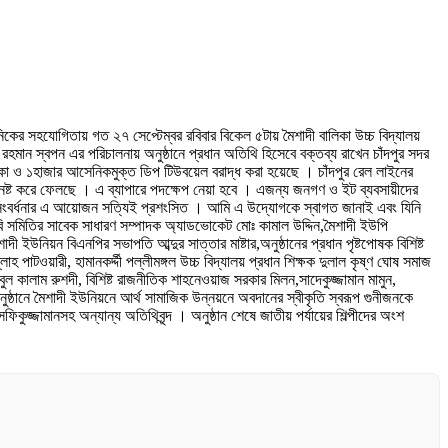
মানিকের সহযোগিতায় গত ২৭ সেপ্টেম্বর রবিবার বিকেল ৫টায় মৈশাদী বালিকা উচ্চ বিদ্যালয়
র রহমান স্বপন এর পরিচালনায় অনুষ্ঠানে প্রধান অতিথি হিসেবে বক্তব্য রাখেন চাঁদপুর সদর
াকা ও ১হাজার আসেনিকমুক্ত ডিপ টিউবয়েল বরাদ্ধ করা হয়েছে । চাঁদপুর রেল লাইনের
্তা নষ্ট করে ফেলছে । এ ব্যাপারে পদক্ষেপ নেয়া হবে । এজন্য জনগণ ও ইট ব্যবসায়ীদের
ের সংবর্ধনার এ আয়োজন সত্যিই প্রশংসিত । আমি এ উদ্যোগকে স্বাগত জানাই এবং যিনি
বি সমিতির সাবেক সাধারণ সম্পাদক অ্যাডভোকেট মোঃ কামাল উদ্দিন,মৈশাদী ইউপি
উনিয়ন বিএনপির সভাপতি আব্দুর সাত্তার মাষ্টার,অনুষ্ঠানের প্রধান পৃষ্টপোষক বিশিষ্ট
 পাটওয়ারী, হামানকর্দ্দী পল্লীমঙ্গল উচ্চ বিদ্যালয় প্রধান শিক্ষক দুলাল কৃষ্ণ ঘোষ সমাজ
ল কালাম রুশদী, বিশিষ্ট রাজনীতিক শাহনেওয়াজ সরকার মিলন,সাদেকুজ্জামান মামুন,
ুষ্ঠানে মৈশাদী ইউনিয়নে আর্থ সামাজিক উন্নয়নে অবদানের স্বীকৃতি স্বরূপ গুনীজনকে
সফিকুজ্জামানসহ অন্যান্য অতিথিবৃন্দ । অনুষ্ঠান শেষে জাতীয় পর্যায়ের শিল্পীদের অংশ