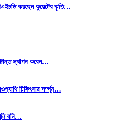
রে পিএইচডি করছেন কুয়েটের কৃতি…
স্টান্ত স্থাপন করেন…
প্যাথি চিকিৎসায় সর্ম্পূন…
খুনি রনি…