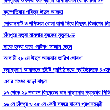
চাঁদপুরের অর্ধশতাধিক গ্রামে আগামীকাল কোরবানির ঈদ
বৃহস্পতিবার পবিত্র ঈদুল আজহা
দোকানপাট ও শপিংমল খোলা রাখা নিয়ে বিদ্যুৎ বিভাগের নির্
চাঁদপুরে হত্যা মামলায় যুবকের মৃত্যুদণ্ড
মাকে হত্যা করে ‘নাটক’ সাজান ছেলে
আগামী ২৮ মে ঈদুল আজহার তারিখ ঘোষণা
ভ্রাম্যমাণ আদালতে দুইটি প্রতিষ্ঠানকে প্রতিষ্ঠানকে ৪০হ
এবার লঞ্চের ভাড়া বাড়ল
১৭ থেকে ২১ শতাংশ বিদ্যুতের দাম বাড়ানোর প্রস্তাব পিড
১৬ মে চাঁদপুর ও ২৫ মে ফেনী সফরে যাবেন প্রধানমন্ত্রী