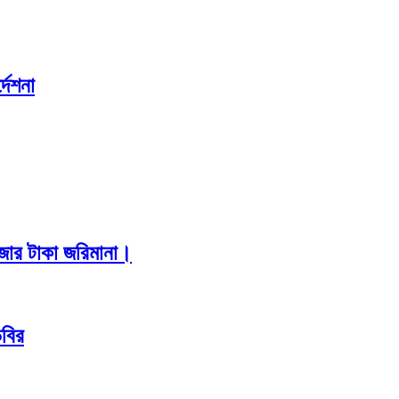
দেশনা
াজার টাকা জরিমানা।
িবির