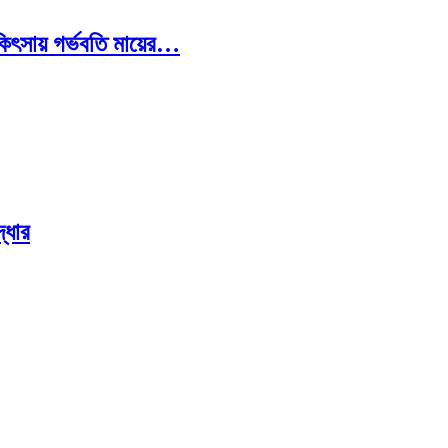
চিকিৎসায় গর্ভবতি মায়ের…
্ধার