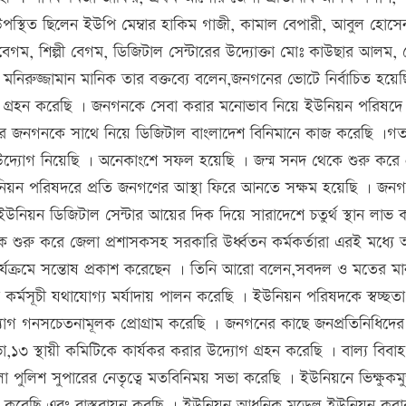
 উপস্থিত ছিলেন ইউপি মেম্বার হাকিম গাজী, কামাল বেপারী, আবুল হোসে
গম, শিল্পী বেগম, ডিজিটাল সেন্টারের উদ্যোক্তা মোঃ কাউছার আলম,
 মনিরুজ্জামান মানিক তার বক্তব্যে বলেন,জনগনের ভোটে নির্বাচিত হয়েছ
ভার গ্রহন করেছি । জনগনকে সেবা করার মনোভাব নিয়ে ইউনিয়ন পরিষদে
ে জনগনকে সাথে নিয়ে ডিজিটাল বাংলাদেশ বিনিমানে কাজ করেছি ।গ
উদ্যোগ নিয়েছি । অনেকাংশে সফল হয়েছি । জন্ম সনদ থেকে শুরু করে প
িয়ন পরিষদরে প্রতি জনগণের আস্থা ফিরে আনতে সক্ষম হয়েছি । জন
নিয়ন ডিজিটাল সেন্টার আয়ের দিক দিয়ে সারাদেশে চতুর্থ স্থান লাভ 
ে শুরু করে জেলা প্রশাসকসহ সরকারি উর্ধ্বতন কর্মকর্তারা এরই মধ্যে অ
্যক্রমে সন্তোষ প্রকাশ করেছেন । তিনি আরো বলেন,সবদল ও মতের মান
 কর্মসূচী যথাযোগ্য মর্যাদায় পালন করেছি । ইউনিয়ন পরিষদকে স্বচ্ছত
োগ গনসচেতনামূলক প্রোগ্রাম করেছি । জনগনের কাছে জনপ্রতিনিধিদের
১৩ স্থায়ী কমিটিকে কার্যকর করার উদ্যোগ গ্রহন করেছি । বাল্য বিবাহ
জেলা পুলিশ সুপারের নেতৃত্বে মতবিনিময় সভা করেছি । ইউনিয়নে ভিক্ষুকমু
্রহন করেছি এবং বাস্তবায়ন করছি । ইউনিয়ন আধুনিক মডেল ইউনিয়ন করার 