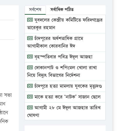
সর্বশেষ
সর্বাধিক পঠিত
যুবদলের কেন্দ্রীয় কমিটিতে ফরিদগঞ্জের
তারেকুর রহমান
চাঁদপুরের অর্ধশতাধিক গ্রামে
আগামীকাল কোরবানির ঈদ
বৃহস্পতিবার পবিত্র ঈদুল আজহা
দোকানপাট ও শপিংমল খোলা রাখা
নিয়ে বিদ্যুৎ বিভাগের নির্দেশনা
চাঁদপুরে হত্যা মামলায় যুবকের মৃত্যুদণ্ড
না সভা
মাকে হত্যা করে ‘নাটক’ সাজান ছেলে
মান
আগামী ২৮ মে ঈদুল আজহার তারিখ
ঠানে
ঘোষণা
দৈনিক
ভ্রাম্যমাণ আদালতে দুইটি প্রতিষ্ঠানকে