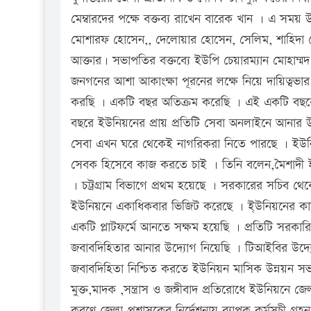
মেম্বারদের পক্ষে বক্তব্য রাখেন বারেক খান । এ সময়
মোশারফ হোসেন,, দেলোয়ার হোসেন, সেলিম, শাহিদা বে
আক্তার। সভাপতির বক্তব্যে ইউপি চেয়ারম্যান মোহাম্মদ
জনগনের আশা আকাংক্ষা পূরনের লক্ষে নিয়ে দায়িত্ব
করছি । একটি বছর অতিক্রম করেছি । এই একটি বছর
বছরে ইউনিয়নের প্রায় প্রতিটি সেবা অনলাইনে আনার 
সেবা এখন ঘরে থেকেই নাগরিকরা নিতে পারছে । ইউন
সেবক হিসেবে কাজ করতে চাই । তিনি বলেন,মৈশাদী ইউ
। চট্রগ্রাম বিভাগে প্রথম হয়েছে । সরকারের সচিব থেক
ইউনিয়নে একাধিকবার ভিজিট করেছে । ই্উনিয়নের কার
একটি প্লাটফর্মে আনতে সক্ষম হয়েছি । প্রতিটি সরকারি
জবাবদিহিতার আনার উদ্যোগ নিয়েছি । টিআইবির উদ্য
জবাবদিহিতা নিশ্চিত করতে ইউনিয়ন মাসিক উন্নয়ন সভা,
মুক্ত,মাদক ,সন্ত্রাস ও জঙ্গীবাদ প্রতিরোধে ইউনিয়নে 
করণে জেলা প্রশাসকের নির্দেশনায় ব্যাপক কর্মসূচী গ