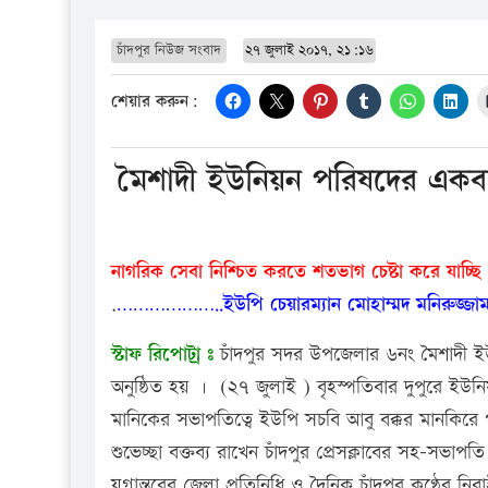
চাঁদপুর নিউজ সংবাদ
২৭ জুলাই ২০১৭, ২১:১৬
শেয়ার করুন:
মৈশাদী ইউনিয়ন পরিষদের একব
নাগরিক সেবা নিশ্চিত করতে শতভাগ চেষ্টা করে যাচ্ছি
.
………………..ইউপি চেয়ারম্যান মোহাম্মদ মনিরুজ্জাম
স্টাফ রিপোটার্ ঃ
চাঁদপুর সদর উপজেলার ৬নং মৈশাদী ই
অনুষ্ঠিত হয় । (২৭ জুলাই ) বৃহস্পতিবার দুপুরে ইউন
মানিকের সভাপতিত্বে ইউপি সচবি আবু বক্কর মানকিরে প
শুভেচ্ছা বক্তব্য রাখেন চাঁদপুর প্রেসক্লাবের সহ-সভা
যুগান্তরের জেলা প্রতিনিধি ও দৈনিক চাঁদপুর কণ্ঠের 