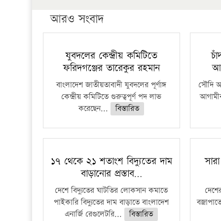
আরও সংবাদ
যুবদলের কেন্দ্রীয় কমিটিতে
চা
ফরিদগঞ্জের তারেকুর রহমান
আ
বাংলাদেশ জাতীয়তাবাদী যুবদলের পূর্ণাঙ্গ
সৌদি আর
কেন্দ্রীয় কমিটিতে গুরুত্বপূর্ণ পদ লাভ
আগামীক
করেছেন...
বিস্তারিত
১৭ থেকে ২১ শতাংশ বিদ্যুতের দাম
সারা
বাড়ানোর প্রস্তাব…
দেশে বিদ্যুতের ঘাটতির লোকসান কমাতে
দেশের
পাইকারি বিদ্যুতের দাম বাড়াতে বাংলাদেশ
বজ্রাপাত
এনার্জি রেগুলেটরি...
বিস্তারিত