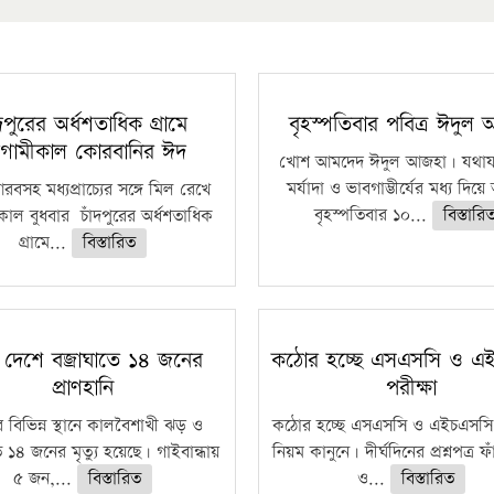
ঁদপুরের অর্ধশতাধিক গ্রামে
বৃহস্পতিবার পবিত্র ঈদুল
গামীকাল কোরবানির ঈদ
খোশ আমদেদ ঈদুল আজহা। যথাযথ
মর্যাদা ও ভাবগাম্ভীর্যের মধ্য দিয়
বসহ মধ্যপ্রাচ্যের সঙ্গে মিল রেখে
বৃহস্পতিবার ১০...
বিস্তারি
াল বুধবার চাঁদপুরের অর্ধশতাধিক
গ্রামে...
বিস্তারিত
 দেশে বজ্রাঘাতে ১৪ জনের
কঠোর হচ্ছে এসএসসি ও এ
প্রাণহানি
পরীক্ষা
 বিভিন্ন স্থানে কালবৈশাখী ঝড় ও
কঠোর হচ্ছে এসএসসি ও এইচএসসি 
ে ১৪ জনের মৃত্যু হয়েছে। গাইবান্ধায়
নিয়ম কানুনে। দীর্ঘদিনের প্রশ্নপত্র 
৫ জন,...
বিস্তারিত
ও...
বিস্তারিত