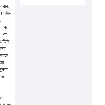
প্রতিষ্ঠানকে ৪০হাজার টাকা জরিমানা।
ন খান,
এবার লঞ্চের ভাড়া বাড়ল
 জেসমিন
১৭ থেকে ২১ শতাংশ বিদ্যুতের দাম
ি ।
বাড়ানোর প্রস্তাব পিডিবির
 কাজ
ত এক
১৬ মে চাঁদপুর ও ২৫ মে ফেনী সফরে
যাবেন প্রধানমন্ত্রী
্রতিটি
গনের
উচ্চশিক্ষায় গৌরবময় অর্জন: পূর্ণ
স্কলারশিপে যুক্তরাষ্ট্রে পিএইচডি করছেন
করেছে
কুয়েটের কৃতি…
ত্র
ুৃষকে
সারা দেশে বজ্রাঘাতে ১৪ জনের
প্রাণহানি
া ও
কঠোর হচ্ছে এসএসসি ও এইচএসসি
পরীক্ষা
ক্ত
ফরিদগঞ্জে আগুনে পুড়লো ৬ ব্যবসা
লক্ষ্যে