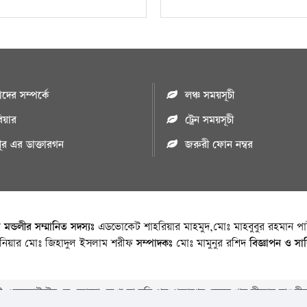
ের সম্পর্কে
লঞ্চ সময়সূচী
রিয়ার
ট্রেন সময়সূচী
পুর এর ডাক্তারগন
জরুরী ফোন নম্বর
া মন্ডলীর সম্মানিত সদস্যঃ
এডভোকেট শাহরিয়ার মাহমুদ,মোঃ মাহবুবুর রহমান পাট
জিনিয়ার মোঃ জিহাদুল ইসলাম শরীফ
সম্পাদকঃ
মোঃ মামুনুর রশিদ
বিজ্ঞাপন ও সা
 ওয়েবসাইটের যে কোনো লেখা বা ছবি পুনঃপ্রকাশের ক্ষেত্রে ঋন স্বীকার বাঞ্চনীয