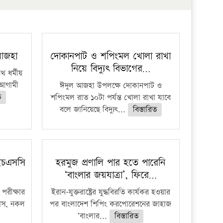
 আজহা
দোকানপাট ও শপিংমল খোলা রাখা
নিয়ে বিদ্যুৎ বিভাগের…
 ধর্মীয়
ে আগামী
ঈদুল আজহা উপলক্ষে দোকানপাট ও
ত
শপিংমল রাত ১০টা পর্যন্ত খোলা রাখা যাবে
বলে জানিয়েছে বিদ্যুৎ...
বিস্তারিত
ইচএসসি
হরমুজ প্রণালি পার হতে পারেনি
‘বাংলার জয়যাত্রা’, ফিরে…
পরীক্ষার
ইরান-যুক্তরাষ্ট্রের যুদ্ধবিরতি কার্যকর হওয়ার
ফাঁস, নকল
পর বাংলাদেশ শিপিং করপোরেশনের জাহাজ
‘বাংলার...
বিস্তারিত