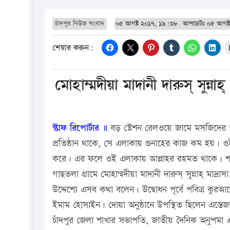
চাঁদপুর নিউজ সংবাদ
০৫ আগষ্ট ২০১৭, ১৯:৩৮
আপডেটঃ
০৫ আগষ্
শেয়ার করুন:
মোহাম্মদীয়া মাদানী দারুস্ সুন্ন
স্টাফ রিপোর্টার ॥
বড় স্টেশন রেলওয়ে জামে মসজিদের খত
প্রতিষ্ঠান থাকে, সে এলাকায় গুনাহের কাজ কম হয়। ওই 
করে। এর ফলে ওই এলাকায় আল্লাহর রহমত থাকে। শনি
গাছতলা গ্রামে মোহাম্মদীয়া মাদানী দারুস্ সুন্নাহ্ মা
উদ্দেশ্যে এসব কথা বলেন। উদ্বোধন পূর্বে পবিত্র কুর
ইমাম হোসাইন। দোয়া অনুষ্ঠানে উপস্থিত ছিলেন এন্তেজ
চাঁদপুর জেলা শাখার সভাপতি, জাতীয় দৈনিক অনুপমা এর 