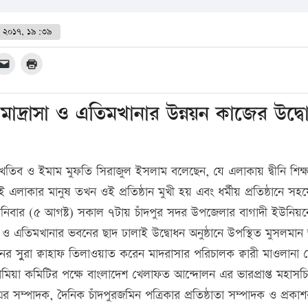
ট ২০১৭, ১৯:৩৯
াহ্ মাদ্রাসা ও এতিমখানার উন্নয়ন কাজের উদ্
িব ও ইমাম মুফতি সিরাজুল ইসলাম বলেছেন, যে এলাকায় দ্বীনি শিক্ষ
এলাকার মানুষ তখন ওই প্রতিষ্ঠান মুখী হয় এবং ধর্মীয় প্রতিষ্ঠানে সহ
বার (৫ আগষ্ট) সকাল ৭টায় চাঁদপুর সদর উপজেলার বাগাদী ইউনিয়ন
দ্রাসা ও এতিমখানার ভবনের ছাদ ঢালাই উদ্বোধন অনুষ্ঠানে উপস্থিত মুসলমা
আনের সুুরা ক্বাহাফ তিলাওয়াত করেন মাদরাসার পরিচালক ক্বারী মাওলানা 
ামিয়া কমিটির পক্ষে বাংলাদেশ খেলাফত আন্দোলন এর ভারপ্রাপ্ত মহাসচ
সম্পাদক, দৈনিক চাঁদপুরজমিন পত্রিকার প্রতিষ্ঠাতা সম্পাদক ও প্রকা