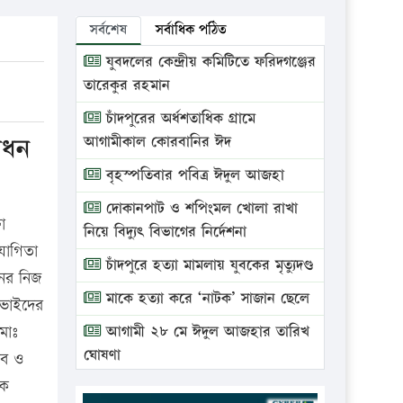
সর্বশেষ
সর্বাধিক পঠিত
যুবদলের কেন্দ্রীয় কমিটিতে ফরিদগঞ্জের
তারেকুর রহমান
চাঁদপুরের অর্ধশতাধিক গ্রামে
বোধন
আগামীকাল কোরবানির ঈদ
বৃহস্পতিবার পবিত্র ঈদুল আজহা
দোকানপাট ও শপিংমল খোলা রাখা
া
নিয়ে বিদ্যুৎ বিভাগের নির্দেশনা
যোগিতা
চাঁদপুরে হত্যা মামলায় যুবকের মৃত্যুদণ্ড
ের নিজ
মাকে হত্যা করে ‘নাটক’ সাজান ছেলে
ন ভাইদের
মোঃ
আগামী ২৮ মে ঈদুল আজহার তারিখ
ঘোষণা
িব ও
শক
ভ্রাম্যমাণ আদালতে দুইটি প্রতিষ্ঠানকে