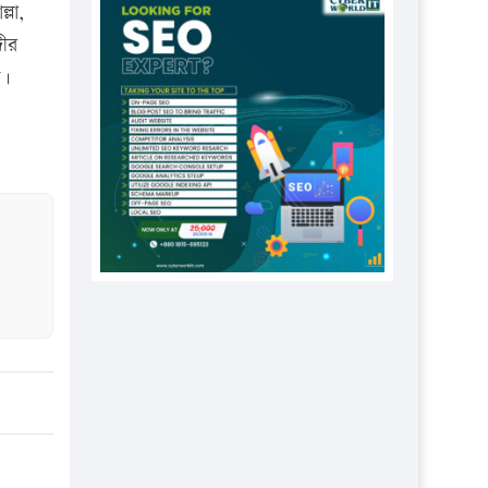
প্রতিষ্ঠানকে ৪০হাজার টাকা জরিমানা।
্লা,
গীর
এবার লঞ্চের ভাড়া বাড়ল
খ।
১৭ থেকে ২১ শতাংশ বিদ্যুতের দাম
বাড়ানোর প্রস্তাব পিডিবির
১৬ মে চাঁদপুর ও ২৫ মে ফেনী সফরে
যাবেন প্রধানমন্ত্রী
উচ্চশিক্ষায় গৌরবময় অর্জন: পূর্ণ
স্কলারশিপে যুক্তরাষ্ট্রে পিএইচডি করছেন
কুয়েটের কৃতি…
সারা দেশে বজ্রাঘাতে ১৪ জনের
প্রাণহানি
কঠোর হচ্ছে এসএসসি ও এইচএসসি
পরীক্ষা
ফরিদগঞ্জে আগুনে পুড়লো ৬ ব্যবসা