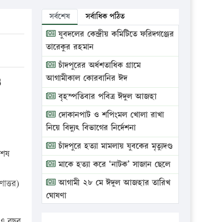
সর্বশেষ
সর্বাধিক পঠিত
যুবদলের কেন্দ্রীয় কমিটিতে ফরিদগঞ্জের
তারেকুর রহমান
চাঁদপুরের অর্ধশতাধিক গ্রামে
ও
আগামীকাল কোরবানির ঈদ
বৃহস্পতিবার পবিত্র ঈদুল আজহা
দোকানপাট ও শপিংমল খোলা রাখা
নিয়ে বিদ্যুৎ বিভাগের নির্দেশনা
চাঁদপুরে হত্যা মামলায় যুবকের মৃত্যুদণ্ড
শেষ
মাকে হত্যা করে ‘নাটক’ সাজান ছেলে
আগামী ২৮ মে ঈদুল আজহার তারিখ
োত্তর)
ঘোষণা
ভ্রাম্যমাণ আদালতে দুইটি প্রতিষ্ঠানকে
ে এ বছর