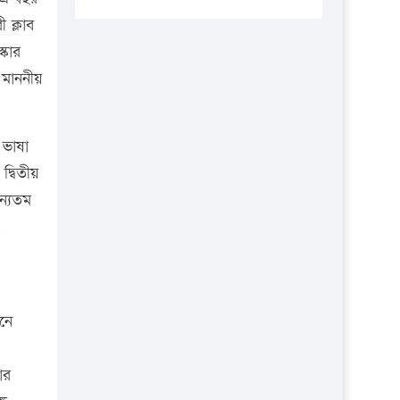
প্রতিষ্ঠানকে ৪০হাজার টাকা জরিমানা।
 ক্লাব
এবার লঞ্চের ভাড়া বাড়ল
্কার
১৭ থেকে ২১ শতাংশ বিদ্যুতের দাম
 মাননীয়
বাড়ানোর প্রস্তাব পিডিবির
১৬ মে চাঁদপুর ও ২৫ মে ফেনী সফরে
 ভাষা
যাবেন প্রধানমন্ত্রী
দ্বিতীয়
উচ্চশিক্ষায় গৌরবময় অর্জন: পূর্ণ
অন্যতম
স্কলারশিপে যুক্তরাষ্ট্রে পিএইচডি করছেন
,
কুয়েটের কৃতি…
সারা দেশে বজ্রাঘাতে ১৪ জনের
প্রাণহানি
ানে
কঠোর হচ্ছে এসএসসি ও এইচএসসি
পরীক্ষা
ার
ফরিদগঞ্জে আগুনে পুড়লো ৬ ব্যবসা