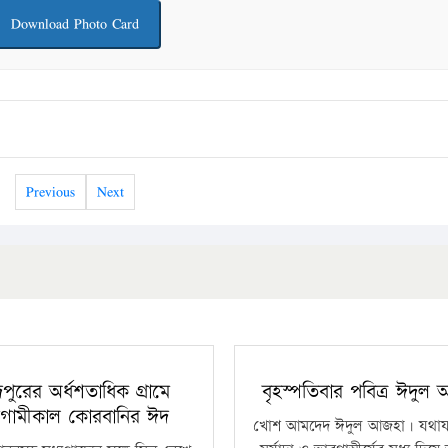
Download Photo Card
Previous
Next
ঁদপুরের অর্ধশতাধিক গ্রামে
বৃহস্পতিবার পবিত্র ঈদুল
গামীকাল কোরবানির ঈদ
খোশ আমদেদ ঈদুল আজহা। যথাযথ