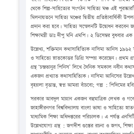
থেকে শিল্প-সাহিত্যের সংগঠন সাহিত্য মঞ্চ এই পুরস্কার
মিলনায়তনে সাহিত্য মঞ্চের দ্বিতীয় প্রতিষ্ঠাবার্ষিকী উ
প্রদান করা হবে। সাহিত্য সম্মেলনটি উদ্বোধন করবেন
শিক্ষামন্ত্রী ডাঃ দীপু মনি এমপি। ২ ডিসেম্বর বুধবার এ
উল্লেখ্য, শক্তিমান কথাসাহিত্যিক নাসিমা আনিস ১৯৬২ সা
ও সাহিত্যে স্নাতকোত্তর ডিগ্রি সম্পন্ন করেছেন। প্রথম গ
গ্রন্থ ‘চন্দ্রভানুর পিনিস’ লিখে দৈনিক সমকাল নবীন ক
একজন প্রখ্যাত কথাসাহিত্যিক। নাসিমা আনিসের উল্লেখযো
বৃহন্নলা বৃত্তান্ত, স্বপ্ন আমরা বাঁচবো; গল্প : পিদি
সরকার আবদুল মান্নান একজন বহুমাত্রিক লেখক ও গ
জাহাঙ্গীরনগর বিশ্ববিদ্যালয় বাংলা ভাষা ও সাহিত্যে স্
মাধ্যমিক শিক্ষা অধিদপ্তরের পরিচালক। এ পর্যন্ত এনসিট
উল্লেখযোগ্য গ্রন্থ : জগদীশ গুপ্তের রচনা ও জগৎ, শিক্ষা