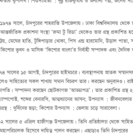
নিকতার কুশীলব। শিশুসাহিত্য : দুষ্টু রাজকুমার ও অন্যান্য গল্প, জলের সঙ্
৯৭৪ সালে, চাঁদপুরের শাহরাস্তি উপজেলায়। ঢাকা বিশ্ববিদ্যালয় থেকে স
 আন্তর্জাতিক প্রকাশনা সংস্থা ‘রুমা টু রিডা’ থেকেও তার গ্রন্থ প্রকাশিত 
ব ট্রয়, মেঘের হাতি, টুঙ্গিপাড়ার খোকা, পিস এন্ড হারমোনি, উড়াল পাতা, 
ক কিশোর ভুবন ও মাসিক ‘কিশোর বাংলা’র নির্বাহী সম্পাদক এবং দৈনিক
সালের ১৫ আগস্ট, চাঁদপুরের হাইমচরে। ব্যবস্থাপনায় স্নাতক সম্মানস
 হলেও সাহিত্যের সকল শাখায় সমান বিচরণ তার। করছেন অনুবাদও। রাইট
ভাপতি। সম্পাদনা করছেন ছোটকাগজ ‘আড্ডাপত্র’। তার প্রকাশিত গ্রন্থ 
র ল্যাম্পপোস্ট, শব্দের বেনারসি, আত্মধ্যানের আসন; উপন্যাস : জীবনবেলার
ড়াগ্রন্থ : দুর্দিনের ছড়া; কিশোর উপন্যাস : ভেলায় চড়ে সারাবেলা।
সালের ৫ এপ্রিল হাজীগঞ্জ উপজেলায়। তিনি প্রতিষ্ঠালগ্ন থেকে সাহিত্
 মহাপরিচালক হিসেবে দায়িত্ব পালন করছেন। এছাড়াও তিনি চাঁদপুরের