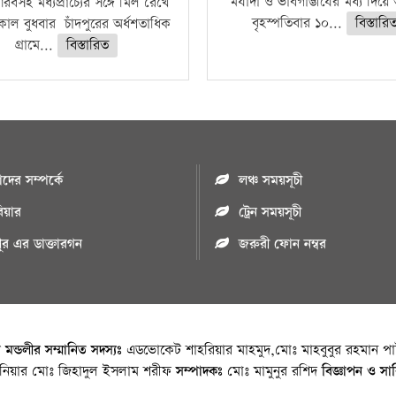
মর্যাদা ও ভাবগাম্ভীর্যের মধ্য দিয়
বসহ মধ্যপ্রাচ্যের সঙ্গে মিল রেখে
বৃহস্পতিবার ১০...
বিস্তারি
াল বুধবার চাঁদপুরের অর্ধশতাধিক
গ্রামে...
বিস্তারিত
ের সম্পর্কে
লঞ্চ সময়সূচী
রিয়ার
ট্রেন সময়সূচী
পুর এর ডাক্তারগন
জরুরী ফোন নম্বর
া মন্ডলীর সম্মানিত সদস্যঃ
এডভোকেট শাহরিয়ার মাহমুদ,মোঃ মাহবুবুর রহমান পাট
জিনিয়ার মোঃ জিহাদুল ইসলাম শরীফ
সম্পাদকঃ
মোঃ মামুনুর রশিদ
বিজ্ঞাপন ও সা