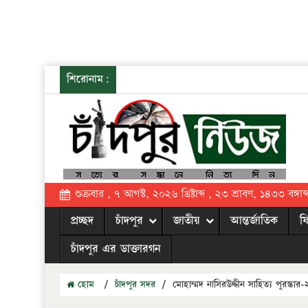
শিরোনাম:
শুক্রবার , ৭ আগস্ট, ২০২৬ খ্রিষ্টাব্দ , ২৩ শ্রাবণ, ১৪৩৩ বঙ্গাব্
প্রচ্ছদ
চাঁদপুর
জাতীয়
আন্তর্জাতিক
ফ
চাঁদপুর এর ডাক্তারগন
হোম
/
চাঁদপুর সদর
/
মোহাম্মদ নাসিরউদ্দীন সাহিত্য পুরস্কা