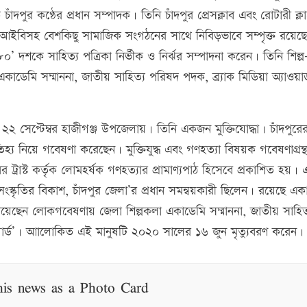
পুর কণ্ঠের প্রধান সম্পাদক। তিনি চাঁদপুর প্রেসক্লাব এবং রোটারী ক্ল
িআইবিসহ বেশকিছু সামাজিক সংগঠনের সাথে নিবিড়ভাবে সম্পৃক্ত রয়েছ
 দশকে সাহিত্য পত্রিকা নির্ভীক ও নির্ঝর সম্পাদনা করেন। তিনি শিল্প
কাডেমি সম্মাননা, জাতীয় সাহিত্য পরিষদ পদক, ব্র্যাক মিডিয়া অ্যাওয়ার
 সেপ্টেম্বর হাজীগঞ্জ উপজেলায়। তিনি একজন মুক্তিযোদ্ধা। চাঁদপুরে
য নিয়ে গবেষণা করেছেন। মুক্তিযুদ্ধ এবং গণহত্যা বিষয়ক গবেষণাগ্রন্থ
ুঘর ট্রাস্ট কর্তৃক লোমহর্ষক গণহত্যার প্রামাণ্যপাঠ হিসেবে প্রকাশিত হয়।
ংস্কৃতির বিকাশ, চাঁদপুর জেলা’র প্রধান সমন্বয়কারী ছিলেন। রয়েছে এক
প পেয়েছেন লোকগবেষণায় জেলা শিল্পকলা একাডেমি সম্মাননা, জাতীয় সাহিত
াওয়ার্ড’। আালোকিত এই মানুষটি ২০২০ সালের ১৬ জুন মৃত্যুবরণ করেন।
his news as a Photo Card