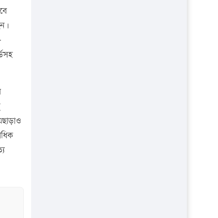
াবে
েন।
-
্ডসহ
র
 এছাড়াও
াধিক
্য