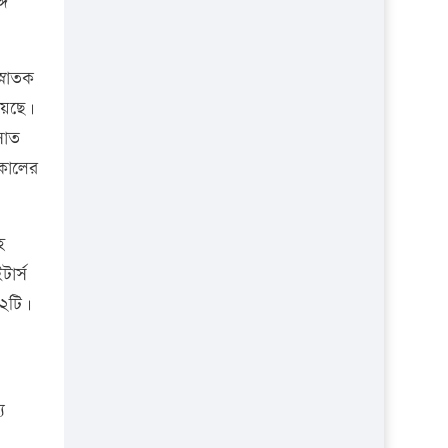
গে
প্রতিষ্ঠান
্নাতক
হয়েছে।
সাত
 কালের
হ
ার্স
২২টি।
য