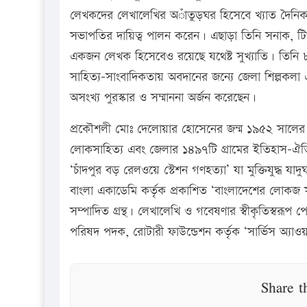
লেখকদের লেখালেখির অাঁতুড়ঘর হিসেবে খ্যাত দৈনিক চাঁদ
সভাপতির দায়িত্ব পালন করেন। এছাড়া তিনি সনাক, ট
একজন লেখক হিসেবেও রয়েছে যথেষ্ট সুখ্যাতি। তিনি ৮০’
সাহিত্য-সাংবাদিকতায় অবদানের জন্যে জেলা শিল্পকলা এ
অসংখ্য পুরস্কার ও সম্মাননা অর্জন করেছেন।
প্রকৌশলী মোঃ দেলোয়ার হোসেনের জন্ম ১৯৫২ সালের ২২
লোকসাহিত্য এবং জেলার ১৪৯৭টি গ্রামের ইতিহাস-ঐতিহ্
‘চাঁদপুর বড় রেলওয়ে স্টেশন গণহত্যা’ যা মুক্তিযুদ্ধ যাদ
বাংলা একাডেমি কর্তৃক প্রকাশিত ‘বাংলাদেশের লোকজ স
সম্পাদিত গ্রন্থ। লেখালেখি ও গবেষণার স্বীকৃতিস্বরূ
পরিষদ পদক, রোটারী ফাউন্ডেশন কর্তৃক ‘সার্ভিস অ্য
Share t