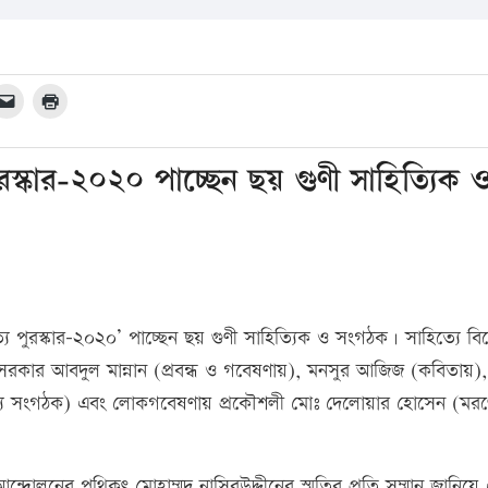
ুরস্কার-২০২০ পাচ্ছেন ছয় গুণী সাহিত্যিক 
িত্য পুরস্কার-২০২০’ পাচ্ছেন ছয় গুণী সাহিত্যিক ও সংগঠক। সাহিত্যে বি
, সরকার আবদুল মান্নান (প্রবন্ধ ও গবেষণায়), মনসুর আজিজ (কবিতায়),
িত্য সংগঠক) এবং লোকগবেষণায় প্রকৌশলী মোঃ দেলোয়ার হোসেন (মরণ
ন্দোলনের পথিকৃৎ মোহাম্মদ নাসিরউদ্দীনের স্মৃতির প্রতি সম্মান জানিয়