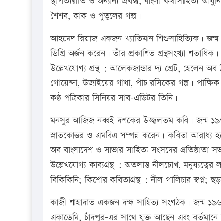
স্থাপত্যরীতি ও অন্যান্য প্রবন্ধ, বাংলা কথাসাহিত্য আধু
শৈশব, কাক ও পুতুলের গল্প।
আহমেদ রিয়াজ একজন খ্যাতিমান শিশুসাহিত্যিক। জন্ম ১
ডিগ্রি অর্জন করেন। তাঁর প্রকাশিত গ্রন্থসংখ্যা শতাধিক।
উল্লেখযোগ্য গ্রন্থ : আলেকজান্ডার দ্য গ্রেট, হেলেন অ
গোয়েন্দা, উজাইয়ের গাধা, পাঁচ রসিকের গল্প। পাক্ষি
কণ্ঠ পত্রিকার সিনিয়র সাব-এডিটর তিনি।
মনসুর আজিজ নব্বই দশকের উজ্জ্বলতম কবি। জন্ম ১৯৭৪ 
স্নাতকোত্তর ও এমবিএ সম্পন্ন করেন। কবিতা আরাধ্য
অব বাংলাদেশ ও সাভার সাহিত্য সংসদের প্রতিষ্ঠাতা স
উল্লেখযোগ্য কাব্যগ্রন্থ : অতলান্ত নীলচোখ, মনুষ্যত্বে
বিকিকিনি; কিশোর কবিতাগ্রন্থ : নীল গালিচার স্বপ্ন; ছ
কাজী শাহাদাত একজন দক্ষ সাহিত্য সংগঠক। জন্ম ১৯৬২ 
একাডেমি, চাঁদপুর-এর সাথে যুক্ত আছেন এবং বর্তমানে