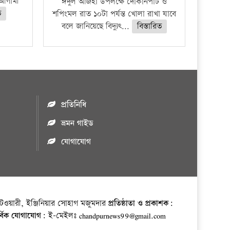
ে আগামী
ঈদুল আজহা উপলক্ষে দোকানপাট ও
ত
শপিংমল রাত ১০টা পর্যন্ত খোলা রাখা যাবে
বলে জানিয়েছে বিদ্যুৎ...
বিস্তারিত
প্রতিনিধি
ভ্রমন গাইড
যোগাযোগ
ওয়ারী, ইঞ্জিনিয়ার সোহাগ মজুমদার
প্রতিষ্ঠাতা ও প্রকাশক:
র্বিক যোগাযোগ:
ই-মেইলঃ chandpurnews99@gmail.com