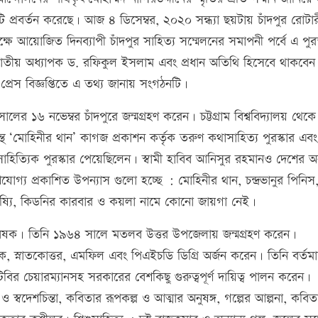
টি প্রবর্তন করেছে। আজ ৪ ডিসেম্বর, ২০২০ সন্ধ্যা ছয়টায় চাঁদপুর রোটারী
পলক্ষে আয়োজিত দিনব্যাপী চাঁদপুর সাহিত্য সম্মেলনের সমাপনী পর্বে এ পুরস
 জাতীয় অধ্যাপক ড. রফিকুল ইসলাম এবং প্রধান অতিথি হিসেবে থাকবেন
ক প্রেস বিজ্ঞপ্তিতে এ তথ্য জানায় সংগঠনটি।
লের ১৬ নভেম্বর চাঁদপুরে জন্মগ্রহণ করেন। চট্টগ্রাম বিশ্ববিদ্যালয় থেকে
্রন্থ ‘মোহিনীর থান’ কাগজ প্রকাশন কর্তৃক তরুণ কথাসাহিত্য পুরস্কার এবং 
থাসাহিত্যিক পুরস্কার পেয়েছিলেন। স্বামী হাবিব আনিসুর রহমানও দেশের 
গ্য প্রকাশিত উপন্যাস গুলো হচ্ছে : মোহিনীর থান, চন্দ্রভানুর পিনিস
মের হবিষ্যি, কিডনির কারবার ও কয়লা নামে কোনো জায়গা নেই।
বেষক। তিনি ১৯৬৪ সালে মতলব উত্তর উপজেলায় জন্মগ্রহণ করেন।
নাতক, স্নাতকোত্তর, এমফিল এবং পিএইচডি ডিগ্রি অর্জন করেন। তিনি বর্তম
িবির চেয়ারম্যানসহ সরকারের বেশকিছু গুরুত্বপূর্ণ দায়িত্ব পালন করেন।
 ও স্বদেশচিন্তা, কবিতার রূপকল্প ও আত্মার অনুষঙ্গ, গল্পের আল্পনা, কবিত