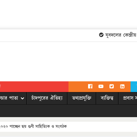
যুবদলের কেন্দ্রীয় ক
দ
িচার পাতা
চাঁদপুরের ঐতিহ্য
তথ্যপ্রযুক্তি
ব্যক্তিত্ব
প্রবাস 
র-২০২০ পাচ্ছেন ছয় গুণী সাহিত্যিক ও সংগঠক