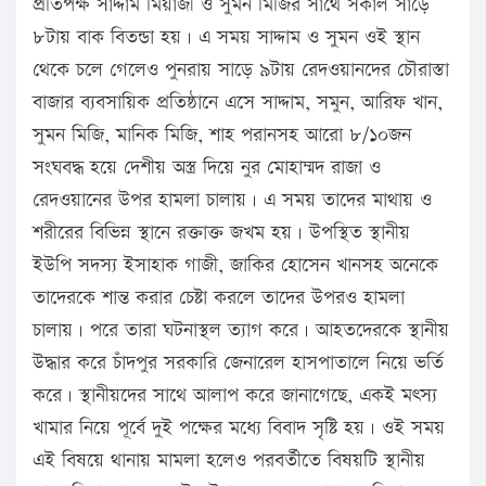
প্রতিপক্ষ সাদ্দাম মিয়াজী ও সুমন মিজির সাথে সকাল সাড়ে
৮টায় বাক বিতন্ডা হয়। এ সময় সাদ্দাম ও সুমন ওই স্থান
থেকে চলে গেলেও পুনরায় সাড়ে ৯টায় রেদওয়ানদের চৌরাস্তা
বাজার ব্যবসায়িক প্রতিষ্ঠানে এসে সাদ্দাম, সমুন, আরিফ খান,
সুমন মিজি, মানিক মিজি, শাহ পরানসহ আরো ৮/১০জন
সংঘবদ্ধ হয়ে দেশীয় অস্ত্র দিয়ে নুর মোহাম্মদ রাজা ও
রেদওয়ানের উপর হামলা চালায়। এ সময় তাদের মাথায় ও
শরীরের বিভিন্ন স্থানে রক্তাক্ত জখম হয়। উপস্থিত স্থানীয়
ইউপি সদস্য ইসাহাক গাজী, জাকির হোসেন খানসহ অনেকে
তাদেরকে শান্ত করার চেষ্টা করলে তাদের উপরও হামলা
চালায়। পরে তারা ঘটনাস্থল ত্যাগ করে। আহতদেরকে স্থানীয়
উদ্ধার করে চাঁদপুর সরকারি জেনারেল হাসপাতালে নিয়ে ভর্তি
করে। স্থানীয়দের সাথে আলাপ করে জানাগেছে, একই মৎস্য
খামার নিয়ে পূর্বে দুই পক্ষের মধ্যে বিবাদ সৃষ্টি হয়। ওই সময়
এই বিষয়ে থানায় মামলা হলেও পরবর্তীতে বিষয়টি স্থানীয়