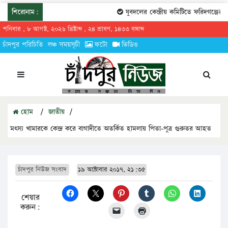
শিরোনাম:
যুবদলের কেন্দ্রীয় কমিটিতে ফরিদগঞ্জের তা
শনিবার , ৮ আগস্ট, ২০২৬ খ্রিষ্টাব্দ , ২৪ শ্রাবণ, ১৪৩৩ বঙ্গাব্দ
চাঁদপুর পরিচিতি
লঞ্চ সময়সূচী
ফটো
ভিডিও
হোম
/
জাতীয়
/
মৎস্য খামারকে কেন্দ্র করে বাগাদীতে অতর্কিত হামলায় পিতা-পুত্র গুরুতর আহত
চাঁদপুর নিউজ সংবাদ
১৯ অক্টোবার ২০১৭, ২১:৩৫
শেয়ার
করুন: