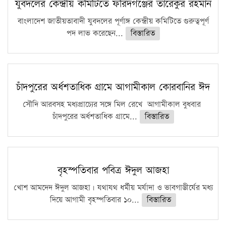
কঠোর হচ্ছে এসএসসি ও এইচএসসি পরীক্ষা
যুবদলের কেন্দ্রীয় কমিটিতে ফরিদগঞ্জের তারেকুর রহমান
ফরিদগঞ্জে আগুনে পুড়লো ৬ ব্যবসা প্রতিষ্ঠান
বাংলাদেশ জাতীয়তাবাদী যুবদলের পূর্ণাঙ্গ কেন্দ্রীয় কমিটিতে গুরুত্বপূর্ণ
পদ লাভ করেছেন...
বিস্তারিত
চাঁদপুরের অর্ধশতাধিক গ্রামে আগামীকাল কোরবানির ঈদ
সৌদি আরবসহ মধ্যপ্রাচ্যের সঙ্গে মিল রেখে আগামীকাল বুধবার
চাঁদপুরের অর্ধশতাধিক গ্রামে...
বিস্তারিত
বৃহস্পতিবার পবিত্র ঈদুল আজহা
খোশ আমদেদ ঈদুল আজহা। যথাযথ ধর্মীয় মর্যাদা ও ভাবগাম্ভীর্যের মধ্য
দিয়ে আগামী বৃহস্পতিবার ১০...
বিস্তারিত