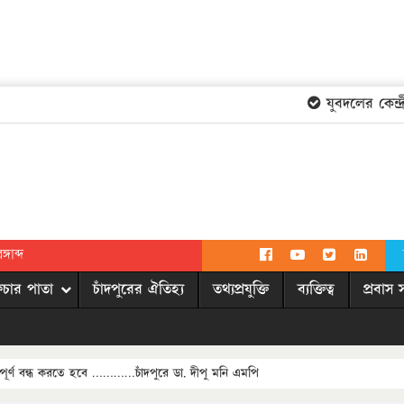
যুবদলের কেন্দ্রীয়
গাব্দ
িচার পাতা
চাঁদপুরের ঐতিহ্য
তথ্যপ্রযুক্তি
ব্যক্তিত্ব
প্রবাস 
সম্পূর্ণ বন্ধ করতে হবে …………চাঁদপুরে ডা. দীপু মনি এমপি