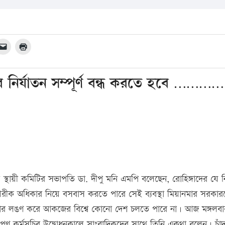
র নির্যাতন সম্পূর্ণ বন্ধ করতে হবে …………
সংসদীয় স্থায়ী কমিটির সভাপতি ডা. দীপু মনি এমপি বলেছেন, রোহিঙ্গাদের যে 
াগরীক অধিকার নিয়ে বসবাস করতে পারে সেই ব্যবস্থা মিয়ানমার সরকা
ার লঙণ করে আকজের বিশ্বে কোনো দেশ চলতে পারে না। আজ মঙ্গলবার
পণ কর্মসূচির উদ্বোধনকালে সাংবাদিকদের সাথে তিনি একথা বলেন। চাঁদ