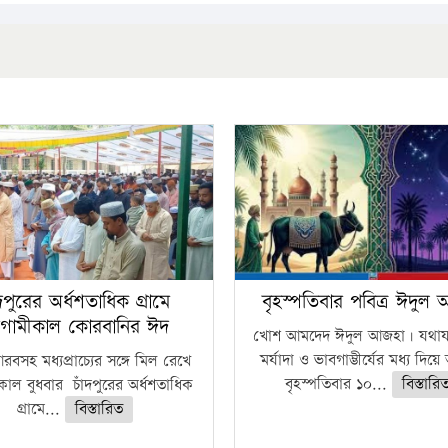
ঁদপুরের অর্ধশতাধিক গ্রামে
বৃহস্পতিবার পবিত্র ঈদুল
গামীকাল কোরবানির ঈদ
খোশ আমদেদ ঈদুল আজহা। যথাযথ
মর্যাদা ও ভাবগাম্ভীর্যের মধ্য দিয়
বসহ মধ্যপ্রাচ্যের সঙ্গে মিল রেখে
বৃহস্পতিবার ১০...
বিস্তারি
াল বুধবার চাঁদপুরের অর্ধশতাধিক
গ্রামে...
বিস্তারিত