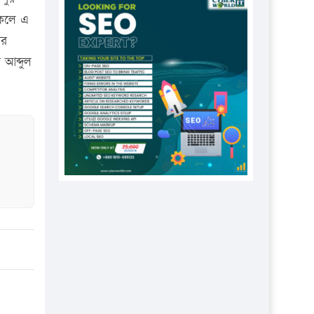
প্রতিষ্ঠানকে ৪০হাজার টাকা জরিমানা।
সকলে এ
এবার লঞ্চের ভাড়া বাড়ল
োর
১৭ থেকে ২১ শতাংশ বিদ্যুতের দাম
 আব্দুল
বাড়ানোর প্রস্তাব পিডিবির
১৬ মে চাঁদপুর ও ২৫ মে ফেনী সফরে
যাবেন প্রধানমন্ত্রী
উচ্চশিক্ষায় গৌরবময় অর্জন: পূর্ণ
স্কলারশিপে যুক্তরাষ্ট্রে পিএইচডি করছেন
কুয়েটের কৃতি…
সারা দেশে বজ্রাঘাতে ১৪ জনের
প্রাণহানি
কঠোর হচ্ছে এসএসসি ও এইচএসসি
পরীক্ষা
ফরিদগঞ্জে আগুনে পুড়লো ৬ ব্যবসা