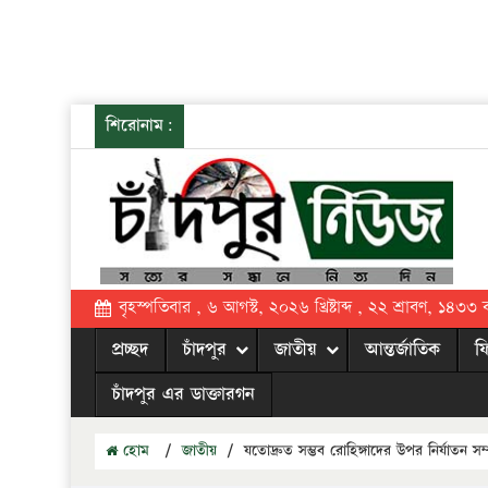
শিরোনাম:
বৃহস্পতিবার , ৬ আগস্ট, ২০২৬ খ্রিষ্টাব্দ , ২২ শ্রাবণ, ১৪৩৩ বঙ্
প্রচ্ছদ
চাঁদপুর
জাতীয়
আন্তর্জাতিক
ফ
চাঁদপুর এর ডাক্তারগন
হোম
/
জাতীয়
/
যতোদ্রুত সম্ভব রোহিঙ্গাদের উপর নির্যাতন 