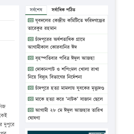
সর্বশেষ
সর্বাধিক পঠিত
যুবদলের কেন্দ্রীয় কমিটিতে ফরিদগঞ্জের
তারেকুর রহমান
চাঁদপুরের অর্ধশতাধিক গ্রামে
আগামীকাল কোরবানির ঈদ
বৃহস্পতিবার পবিত্র ঈদুল আজহা
দোকানপাট ও শপিংমল খোলা রাখা
নিয়ে বিদ্যুৎ বিভাগের নির্দেশনা
চাঁদপুরে হত্যা মামলায় যুবকের মৃত্যুদণ্ড
মাকে হত্যা করে ‘নাটক’ সাজান ছেলে
নিজ
আগামী ২৮ মে ঈদুল আজহার তারিখ
রকেই
ঘোষণা
 দুপুরে
ভ্রাম্যমাণ আদালতে দুইটি প্রতিষ্ঠানকে
পুর