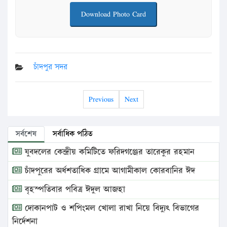
Download Photo Card
চাঁদপুর সদর
Previous
Next
সর্বশেষ
সর্বাধিক পঠিত
যুবদলের কেন্দ্রীয় কমিটিতে ফরিদগঞ্জের তারেকুর রহমান
চাঁদপুরের অর্ধশতাধিক গ্রামে আগামীকাল কোরবানির ঈদ
বৃহস্পতিবার পবিত্র ঈদুল আজহা
দোকানপাট ও শপিংমল খোলা রাখা নিয়ে বিদ্যুৎ বিভাগের
নির্দেশনা