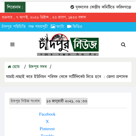
শিরোনাম:
যুবদলের কেন্দ্রীয় কমিটিতে ফরিদগঞ্জের ত
শুক্রবার , ৭ আগস্ট, ২০২৬ খ্রিষ্টাব্দ , ২৩ শ্রাবণ, ১৪৩৩ বঙ্গাব্দ
চাঁদপুর পরিচিতি
লঞ্চ সময়সূচী
ফটো
ভিডিও
হোম
/
চাঁদপুর সদর
/
যাচাই-বাছাই করে ইউনিয়ন পরিষদ থেকে সার্টিফিকেট দিতে হবে : জেলা প্রশাসক
চাঁদপুর নিউজ সংবাদ
১৩ জানুয়ারী ২০২১, ০৬:৩৩
Facebook
X
Pinterest
Tumblr