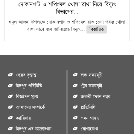
দোকানপাট ও শপিংমল খোলা রাখা নিয়ে বিদ্যুৎ
বিভাগের…
ঈদুল আজহা উপলক্ষে দোকানপাট ও শপিংমল রাত ১০টা পর্যন্ত খোলা
রাখা যাবে বলে জানিয়েছে বিদ্যুৎ...
বিস্তারিত
ওয়েব বৃত্তান্ত
লঞ্চ সময়সূচী
চাঁদপুর পরিচিতি
ট্রেন সময়সূচী
বিজ্ঞাপন মুল্য
জরুরী ফোন নম্বর
আমাদের সম্পর্কে
প্রতিনিধি
ক্যারিয়ার
ভ্রমন গাইড
চাঁদপুর এর ডাক্তারগন
যোগাযোগ