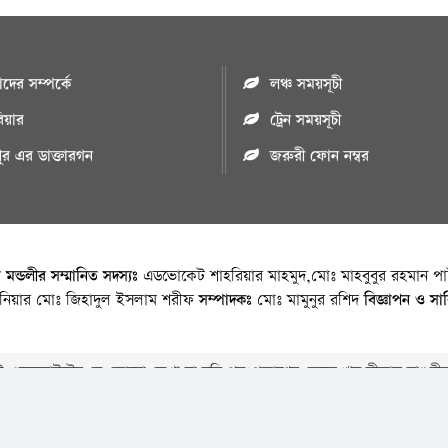
ের সম্পর্কে
লঞ্চ সময়সূচী
রিয়ার
ট্রেন সময়সূচী
পুর এর ডাক্তারগন
জরুরী ফোন নম্বর
া মন্ডলীর সম্মানিত সদস্যঃ
এডভোকেট শাহরিয়ার মাহমুদ,মোঃ মাহবুবুর রহমান পাট
জিনিয়ার মোঃ জিহাদুল ইসলাম শরীফ
সম্পাদকঃ
মোঃ মামুনুর রশিদ
বিজ্ঞাপন ও সা
 ওয়েবসাইটের যে কোনো লেখা বা ছবি পুনঃপ্রকাশের ক্ষেত্রে ঋন স্বীকার বাঞ্চনীয
Copyright © 2026 • Chandpurnews.com • All Rights Reserved
Website Design, Development & SEO Consulting Services by
Cyber World IT