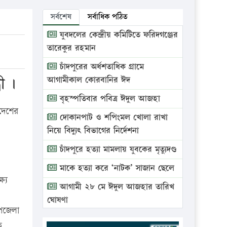
সর্বশেষ
সর্বাধিক পঠিত
যুবদলের কেন্দ্রীয় কমিটিতে ফরিদগঞ্জের
তারেকুর রহমান
চাঁদপুরের অর্ধশতাধিক গ্রামে
রী ।
আগামীকাল কোরবানির ঈদ
বৃহস্পতিবার পবিত্র ঈদুল আজহা
 দেশের
দোকানপাট ও শপিংমল খোলা রাখা
নিয়ে বিদ্যুৎ বিভাগের নির্দেশনা
চাঁদপুরে হত্যা মামলায় যুবকের মৃত্যুদণ্ড
মাকে হত্যা করে ‘নাটক’ সাজান ছেলে
্যে
আগামী ২৮ মে ঈদুল আজহার তারিখ
ঘোষণা
উপজেলা
ভ্রাম্যমাণ আদালতে দুইটি প্রতিষ্ঠানকে
ক