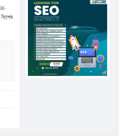
প্রতিষ্ঠানকে ৪০হাজার টাকা জরিমানা।
্র-
এবার লঞ্চের ভাড়া বাড়ল
ে বিশেষ
১৭ থেকে ২১ শতাংশ বিদ্যুতের দাম
বাড়ানোর প্রস্তাব পিডিবির
১৬ মে চাঁদপুর ও ২৫ মে ফেনী সফরে
যাবেন প্রধানমন্ত্রী
উচ্চশিক্ষায় গৌরবময় অর্জন: পূর্ণ
স্কলারশিপে যুক্তরাষ্ট্রে পিএইচডি করছেন
কুয়েটের কৃতি…
সারা দেশে বজ্রাঘাতে ১৪ জনের
প্রাণহানি
কঠোর হচ্ছে এসএসসি ও এইচএসসি
পরীক্ষা
ফরিদগঞ্জে আগুনে পুড়লো ৬ ব্যবসা