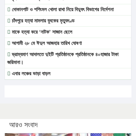
দোকানপাট ও শপিংমল খোলা রাখা নিয়ে বিদ্যুৎ বিভাগের নির্দেশনা
চাঁদপুরে হত্যা মামলায় যুবকের মৃত্যুদণ্ড
মাকে হত্যা করে ‘নাটক’ সাজান ছেলে
আগামী ২৮ মে ঈদুল আজহার তারিখ ঘোষণা
ভ্রাম্যমাণ আদালতে দুইটি প্রতিষ্ঠানকে প্রতিষ্ঠানকে ৪০হাজার টাকা
জরিমানা।
এবার লঞ্চের ভাড়া বাড়ল
১৭ থেকে ২১ শতাংশ বিদ্যুতের দাম বাড়ানোর প্রস্তাব পিডিবির
১৬ মে চাঁদপুর ও ২৫ মে ফেনী সফরে যাবেন প্রধানমন্ত্রী
উচ্চশিক্ষায় গৌরবময় অর্জন: পূর্ণ স্কলারশিপে যুক্তরাষ্ট্রে পিএইচডি
করছেন কুয়েটের কৃতি…
আরও সংবাদ
সারা দেশে বজ্রাঘাতে ১৪ জনের প্রাণহানি