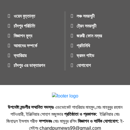
ওয়েব বৃত্তান্ত
লঞ্চ সময়সূচী
চাঁদপুর পরিচিতি
ট্রেন সময়সূচী
বিজ্ঞাপন মুল্য
জরুরী ফোন নম্বর
আমাদের সম্পর্কে
প্রতিনিধি
ক্যারিয়ার
ভ্রমন গাইড
চাঁদপুর এর ডাক্তারগন
যোগাযোগ
উপদেষ্টা মন্ডলীর সম্মানিত সদস্যঃ
এডভোকেট শাহরিয়ার মাহমুদ,মোঃ মাহবুবুর রহমান
পাটওয়ারী, ইঞ্জিনিয়ার সোহাগ মজুমদার
প্রতিষ্ঠাতা ও প্রকাশক:
ইঞ্জিনিয়ার মোঃ
জিহাদুল ইসলাম শরীফ
সম্পাদকঃ
মোঃ মামুনুর রশিদ
বিজ্ঞাপন ও সার্বিক যোগাযোগ:
ই-
মেইলঃ chandpurnews99@gmail.com