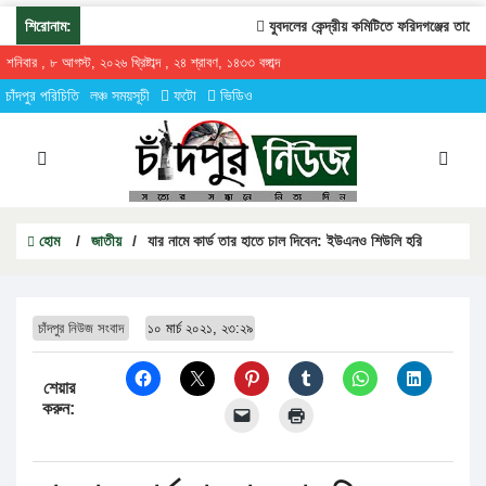
শিরোনাম:
যুবদলের কেন্দ্রীয় কমিটিতে ফরিদগঞ্জের তারেকুর
শনিবার , ৮ আগস্ট, ২০২৬ খ্রিষ্টাব্দ , ২৪ শ্রাবণ, ১৪৩৩ বঙ্গাব্দ
চাঁদপুর পরিচিতি
লঞ্চ সময়সূচী
ফটো
ভিডিও
হোম
/
জাতীয়
/
যার নামে কার্ড তার হাতে চাল দিবেন: ইউএনও শিউলি হরি
চাঁদপুর নিউজ সংবাদ
১০ মার্চ ২০২১, ২৩:২৯
শেয়ার
করুন: