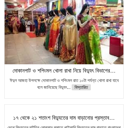
কঠোর হচ্ছে এসএসসি ও এইচএসসি পরীক্ষা
ফরিদগঞ্জে আগুনে পুড়লো ৬ ব্যবসা প্রতিষ্ঠান
দোকানপাট ও শপিংমল খোলা রাখা নিয়ে বিদ্যুৎ বিভাগের…
ঈদুল আজহা উপলক্ষে দোকানপাট ও শপিংমল রাত ১০টা পর্যন্ত খোলা রাখা যাবে
বলে জানিয়েছে বিদ্যুৎ...
বিস্তারিত
১৭ থেকে ২১ শতাংশ বিদ্যুতের দাম বাড়ানোর প্রস্তাব…
দেশে বিদ্যুতের ঘাটতির লোকসান কমাতে পাইকারি বিদ্যুতের দাম বাড়াতে বাংলাদেশ