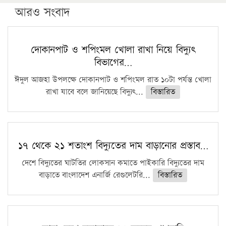
পিএইচডি করছেন কুয়েটের কৃতি…
আরও সংবাদ
সারা দেশে বজ্রাঘাতে ১৪ জনের প্রাণহানি
কঠোর হচ্ছে এসএসসি ও এইচএসসি পরীক্ষা
দোকানপাট ও শপিংমল খোলা রাখা নিয়ে বিদ্যুৎ
বিভাগের…
ফরিদগঞ্জে আগুনে পুড়লো ৬ ব্যবসা প্রতিষ্ঠান
ঈদুল আজহা উপলক্ষে দোকানপাট ও শপিংমল রাত ১০টা পর্যন্ত খোলা
রাখা যাবে বলে জানিয়েছে বিদ্যুৎ...
বিস্তারিত
১৭ থেকে ২১ শতাংশ বিদ্যুতের দাম বাড়ানোর প্রস্তাব…
দেশে বিদ্যুতের ঘাটতির লোকসান কমাতে পাইকারি বিদ্যুতের দাম
বাড়াতে বাংলাদেশ এনার্জি রেগুলেটরি...
বিস্তারিত