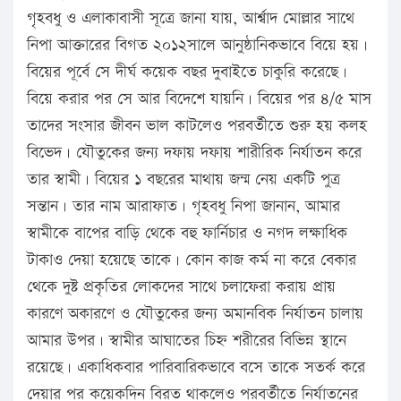
গৃহবধু ও এলাকাবাসী সূত্রে জানা যায়, আর্শ্বাদ মোল্লার সাথে
নিপা আক্তারের বিগত ২০১২সালে আনুষ্ঠানিকভাবে বিয়ে হয়।
বিয়ের পূর্বে সে দীর্ঘ কয়েক বছর দুবাইতে চাকুরি করেছে।
বিয়ে করার পর সে আর বিদেশে যায়নি। বিয়ের পর ৪/৫ মাস
তাদের সংসার জীবন ভাল কাটলেও পরবর্তীতে শুরু হয় কলহ
বিভেদ। যৌতুকের জন্য দফায় দফায় শারীরিক নির্যাতন করে
তার স্বামী। বিয়ের ১ বছরের মাথায় জন্ম নেয় একটি পুত্র
সন্তান। তার নাম আরাফাত। গৃহবধু নিপা জানান, আমার
স্বামীকে বাপের বাড়ি থেকে বহু ফার্নিচার ও নগদ লক্ষাধিক
টাকাও দেয়া হয়েছে তাকে। কোন কাজ কর্ম না করে বেকার
থেকে দুষ্ট প্রকৃতির লোকদের সাথে চলাফেরা করায় প্রায়
কারণে অকারণে ও যৌতুকের জন্য অমানবিক নির্যাতন চালায়
আমার উপর। স্বামীর আঘাতের চিহ্ন শরীরের বিভিন্ন স্থানে
রয়েছে। একাধিকবার পারিবারিকভাবে বসে তাকে সতর্ক করে
দেয়ার পর কয়েকদিন বিরত থাকলেও পরবর্তীতে নির্যাতনের