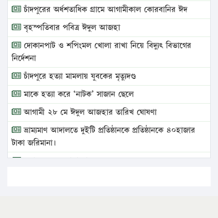
চাঁদপুরের অর্ধশতাধিক গ্রামে আগামীকাল কোরবানির ঈদ
বৃহস্পতিবার পবিত্র ঈদুল আজহা
দোকানপাট ও শপিংমল খোলা রাখা নিয়ে বিদ্যুৎ বিভাগের
নির্দেশনা
চাঁদপুরে হত্যা মামলায় যুবকের মৃত্যুদণ্ড
মাকে হত্যা করে ‘নাটক’ সাজান ছেলে
আগামী ২৮ মে ঈদুল আজহার তারিখ ঘোষণা
ভ্রাম্যমাণ আদালতে দুইটি প্রতিষ্ঠানকে প্রতিষ্ঠানকে ৪০হাজার
টাকা জরিমানা।
এবার লঞ্চের ভাড়া বাড়ল
১৭ থেকে ২১ শতাংশ বিদ্যুতের দাম বাড়ানোর প্রস্তাব পিডিবির
১৬ মে চাঁদপুর ও ২৫ মে ফেনী সফরে যাবেন প্রধানমন্ত্রী
উচ্চশিক্ষায় গৌরবময় অর্জন: পূর্ণ স্কলারশিপে যুক্তরাষ্ট্রে