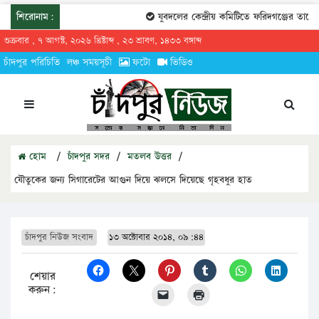
শিরোনাম:
যুবদলের কেন্দ্রীয় কমিটিতে ফরিদগঞ্জের তারেকুর
শুক্রবার , ৭ আগস্ট, ২০২৬ খ্রিষ্টাব্দ , ২৩ শ্রাবণ, ১৪৩৩ বঙ্গাব্দ
চাঁদপুর পরিচিতি
লঞ্চ সময়সূচী
ফটো
ভিডিও
হোম
/
চাঁদপুর সদর
/
মতলব উত্তর
/
যৌতুকের জন্য সিগারেটের আগুন দিয়ে ঝলসে দিয়েছে গৃহবধুর হাত
চাঁদপুর নিউজ সংবাদ
১৩ অক্টোবার ২০১৪, ০৯:৪৪
শেয়ার
করুন: