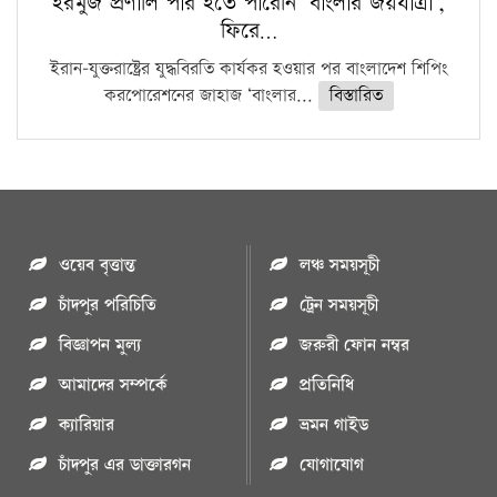
হরমুজ প্রণালি পার হতে পারেনি ‘বাংলার জয়যাত্রা’,
ফিরে…
ইরান-যুক্তরাষ্ট্রের যুদ্ধবিরতি কার্যকর হওয়ার পর বাংলাদেশ শিপিং
করপোরেশনের জাহাজ ‘বাংলার...
বিস্তারিত
ওয়েব বৃত্তান্ত
লঞ্চ সময়সূচী
চাঁদপুর পরিচিতি
ট্রেন সময়সূচী
বিজ্ঞাপন মুল্য
জরুরী ফোন নম্বর
আমাদের সম্পর্কে
প্রতিনিধি
ক্যারিয়ার
ভ্রমন গাইড
চাঁদপুর এর ডাক্তারগন
যোগাযোগ