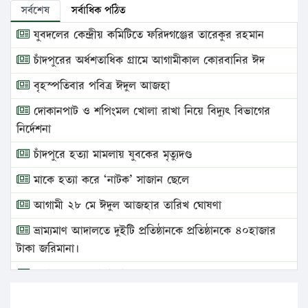
সর্বশেষ
সর্বাধিক পঠিত
যুবদলের কেন্দ্রীয় কমিটিতে ফরিদগঞ্জের তারেকুর রহমান
চাঁদপুরের অর্ধশতাধিক গ্রামে আগামীকাল কোরবানির ঈদ
বৃহস্পতিবার পবিত্র ঈদুল আজহা
দোকানপাট ও শপিংমল খোলা রাখা নিয়ে বিদ্যুৎ বিভাগের
নির্দেশনা
চাঁদপুরে হত্যা মামলায় যুবকের মৃত্যুদণ্ড
মাকে হত্যা করে ‘নাটক’ সাজান ছেলে
আগামী ২৮ মে ঈদুল আজহার তারিখ ঘোষণা
ভ্রাম্যমাণ আদালতে দুইটি প্রতিষ্ঠানকে প্রতিষ্ঠানকে ৪০হাজার
টাকা জরিমানা।
এবার লঞ্চের ভাড়া বাড়ল
১৭ থেকে ২১ শতাংশ বিদ্যুতের দাম বাড়ানোর প্রস্তাব পিডিবির