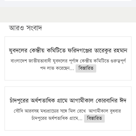
১৬ মে চাঁদপুর ও ২৫ মে ফেনী সফরে যাবেন প্রধানমন্ত্রী
উচ্চশিক্ষায় গৌরবময় অর্জন: পূর্ণ স্কলারশিপে যুক্তরাষ্ট্রে
পিএইচডি করছেন কুয়েটের কৃতি…
আরও সংবাদ
সারা দেশে বজ্রাঘাতে ১৪ জনের প্রাণহানি
কঠোর হচ্ছে এসএসসি ও এইচএসসি পরীক্ষা
যুবদলের কেন্দ্রীয় কমিটিতে ফরিদগঞ্জের তারেকুর রহমান
ফরিদগঞ্জে আগুনে পুড়লো ৬ ব্যবসা প্রতিষ্ঠান
বাংলাদেশ জাতীয়তাবাদী যুবদলের পূর্ণাঙ্গ কেন্দ্রীয় কমিটিতে গুরুত্বপূর্ণ
পদ লাভ করেছেন...
বিস্তারিত
চাঁদপুরের অর্ধশতাধিক গ্রামে আগামীকাল কোরবানির ঈদ
সৌদি আরবসহ মধ্যপ্রাচ্যের সঙ্গে মিল রেখে আগামীকাল বুধবার
চাঁদপুরের অর্ধশতাধিক গ্রামে...
বিস্তারিত