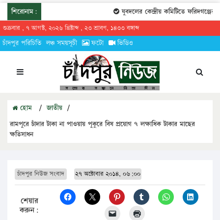
শিরোনাম:
যুবদলের কেন্দ্রীয় কমিটিতে ফরিদগঞ্জের ত
শুক্রবার , ৭ আগস্ট, ২০২৬ খ্রিষ্টাব্দ , ২৩ শ্রাবণ, ১৪৩৩ বঙ্গাব্দ
চাঁদপুর পরিচিতি
লঞ্চ সময়সূচী
ফটো
ভিডিও
হোম
/
জাতীয়
/
রামপুরে চাঁদার টাকা না পাওয়ায় পুকুরে বিষ প্রয়োগ ৭ লক্ষাধিক টাকার মাছের
ক্ষতিসাধন
চাঁদপুর নিউজ সংবাদ
২৭ অক্টোবার ২০১৪, ০৬:০০
শেয়ার
করুন: