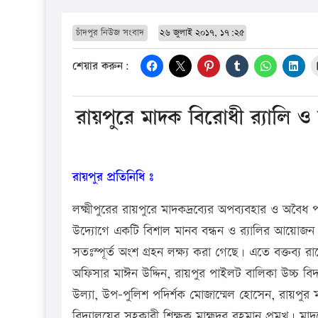
চাঁদপুর নিউজ সংবাদ
২৬ জুলাই ২০১৭, ১৭:২৫
শেয়ার করুন:
রায়পুরে মাদক বিরোধী র‌্যালি
রায়পুর প্রতিনিধি ঃ
লক্ষ্মীপুরের রায়পুরে মাদকদ্রব্যের অপব্যবহার ও অবৈধ
উদ্যোগে একটি বিশাল মানব বন্ধন ও র‌্যালির আয়োজন 
সতঃস্পূর্ত অংশ গ্রহন লক্ষ্য করা গেছে। এতে বক্তব্য র
অফিসার মাঈন উদ্দিন, রায়পুর পাইলট বালিকা উচ্চ বিদ্
উল্যা, উপ-পুলিশ পদির্শক মোজাম্মেল হোসেন, রায়পুর 
বিদ্যালয়ের সহকারী শিক্ষক মাহ্মুদুর রহমান প্রমুখ।