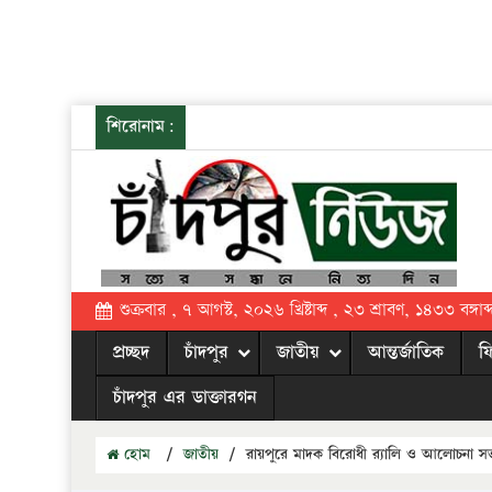
শিরোনাম:
শুক্রবার , ৭ আগস্ট, ২০২৬ খ্রিষ্টাব্দ , ২৩ শ্রাবণ, ১৪৩৩ বঙ্গাব্
প্রচ্ছদ
চাঁদপুর
জাতীয়
আন্তর্জাতিক
ফ
চাঁদপুর এর ডাক্তারগন
হোম
/
জাতীয়
/
রায়পুরে মাদক বিরোধী র‌্যালি ও আলোচনা স