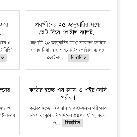
প্রতিষ্ঠান
াজার
প্রবাসীদের ২৫ জানুয়ারির মধ্যে
…
ভোট দিয়ে পোস্টাল ব্যালট…
বাচন ও
আগামী ২৫ জানুয়ারির মধ্যে ত্রয়োদশ জাতীয়
 বিডি’
সংসদ নির্বাচন ও গণভোটের পোস্টাল ব্যালটে
রিত
ভোটদান...
বিস্তারিত
 জনের
কঠোর হচ্ছে এসএসসি ও এইচএসসি
পরীক্ষা
ী ঝড় ও
কঠোর হচ্ছে এসএসসি ও এইচএসসি পরীক্ষার
াইবান্ধায়
নিয়ম কানুনে। দীর্ঘদিনের প্রশ্নপত্র ফাঁস, নকল
ও...
বিস্তারিত