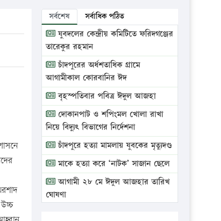
সর্বশেষ
সর্বাধিক পঠিত
যুবদলের কেন্দ্রীয় কমিটিতে ফরিদগঞ্জের
তারেকুর রহমান
চাঁদপুরের অর্ধশতাধিক গ্রামে
আগামীকাল কোরবানির ঈদ
বৃহস্পতিবার পবিত্র ঈদুল আজহা
দোকানপাট ও শপিংমল খোলা রাখা
নিয়ে বিদ্যুৎ বিভাগের নির্দেশনা
রশাসনে
চাঁদপুরে হত্যা মামলায় যুবকের মৃত্যুদণ্ড
ীদের
মাকে হত্যা করে ‘নাটক’ সাজান ছেলে
আগামী ২৮ মে ঈদুল আজহার তারিখ
 এরশাদ
ঘোষণা
উচ্চ
ভ্রাম্যমাণ আদালতে দুইটি প্রতিষ্ঠানকে
আহ্বান