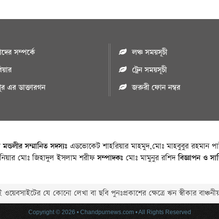
ের সম্পর্কে
লঞ্চ সময়সূচী
রিয়ার
ট্রেন সময়সূচী
পুর এর ডাক্তারগন
জরুরী ফোন নম্বর
া মন্ডলীর সম্মানিত সদস্যঃ
এডভোকেট শাহরিয়ার মাহমুদ,মোঃ মাহবুবুর রহমান পাট
জিনিয়ার মোঃ জিহাদুল ইসলাম শরীফ
সম্পাদকঃ
মোঃ মামুনুর রশিদ
বিজ্ঞাপন ও সা
 ওয়েবসাইটের যে কোনো লেখা বা ছবি পুনঃপ্রকাশের ক্ষেত্রে ঋন স্বীকার বাঞ্চনীয
Copyright © 2026 • Chandpurnews.com • All Rights Reserved