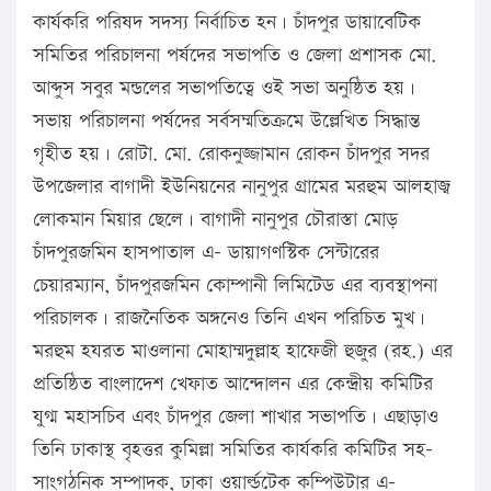
কার্যকরি পরিষদ সদস্য নির্বাচিত হন। চাঁদপুর ডায়াবেটিক
সমিতির পরিচালনা পর্ষদের সভাপতি ও জেলা প্রশাসক মো.
আব্দুস সবুর মন্ডলের সভাপতিত্বে ওই সভা অনুষ্ঠিত হয়।
সভায় পরিচালনা পর্ষদের সর্বসম্মতিক্রমে উল্লেখিত সিদ্ধান্ত
গৃহীত হয়। রোটা. মো. রোকনুজ্জামান রোকন চাঁদপুর সদর
উপজেলার বাগাদী ইউনিয়নের নানুপুর গ্রামের মরহুম আলহাজ্ব
লোকমান মিয়ার ছেলে। বাগাদী নানুপুর চৌরাস্তা মোড়
চাঁদপুরজমিন হাসপাতাল এ- ডায়াগণস্টিক সেন্টারের
চেয়ারম্যান, চাঁদপুরজমিন কোম্পানী লিমিটেড এর ব্যবস্থাপনা
পরিচালক। রাজনৈতিক অঙ্গনেও তিনি এখন পরিচিত মুখ।
মরহুম হযরত মাওলানা মোহাম্মদুল্লাহ হাফেজী হুজুর (রহ.) এর
প্রতিষ্ঠিত বাংলাদেশ খেফাত আন্দোলন এর কেন্দ্রীয় কমিটির
যুগ্ম মহাসচিব এবং চাঁদপুর জেলা শাখার সভাপতি। এছাড়াও
তিনি ঢাকাস্থ বৃহত্তর কুমিল্লা সমিতির কার্যকরি কমিটির সহ-
সাংগঠনিক সম্পাদক, ঢাকা ওয়ার্ল্ডটেক কম্পিউটার এ-