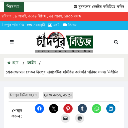
শিরোনাম:
যুবদলের কেন্দ্রীয় কমিটিতে ফরিদগঞ্জ
রবিবার , ৯ আগস্ট, ২০২৬ খ্রিষ্টাব্দ , ২৫ শ্রাবণ, ১৪৩৩ বঙ্গাব্দ
চাঁদপুর পরিচিতি
লঞ্চ সময়সূচী
ফটো
ভিডিও
হোম
/
জাতীয়
/
রোকনুজ্জামান রোকন চাঁদপুর ডায়াবেটিক সমিতির কার্যকরি পরিষদ সদস্য নির্বাচিত
চাঁদপুর নিউজ সংবাদ
২৪ মে ২০১৭, ২১:১৭
শেয়ার
করুন: