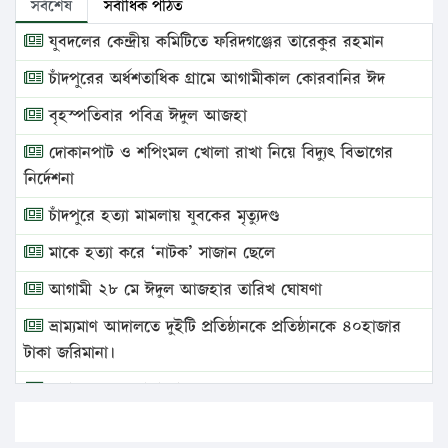
সর্বশেষ
সর্বাধিক পঠিত
যুবদলের কেন্দ্রীয় কমিটিতে ফরিদগঞ্জের তারেকুর রহমান
চাঁদপুরের অর্ধশতাধিক গ্রামে আগামীকাল কোরবানির ঈদ
বৃহস্পতিবার পবিত্র ঈদুল আজহা
দোকানপাট ও শপিংমল খোলা রাখা নিয়ে বিদ্যুৎ বিভাগের
নির্দেশনা
চাঁদপুরে হত্যা মামলায় যুবকের মৃত্যুদণ্ড
মাকে হত্যা করে ‘নাটক’ সাজান ছেলে
আগামী ২৮ মে ঈদুল আজহার তারিখ ঘোষণা
ভ্রাম্যমাণ আদালতে দুইটি প্রতিষ্ঠানকে প্রতিষ্ঠানকে ৪০হাজার
টাকা জরিমানা।
এবার লঞ্চের ভাড়া বাড়ল
১৭ থেকে ২১ শতাংশ বিদ্যুতের দাম বাড়ানোর প্রস্তাব পিডিবির