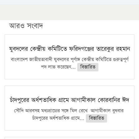
১৬ মে চাঁদপুর ও ২৫ মে ফেনী সফরে যাবেন প্রধানমন্ত্রী
উচ্চশিক্ষায় গৌরবময় অর্জন: পূর্ণ স্কলারশিপে যুক্তরাষ্ট্রে
পিএইচডি করছেন কুয়েটের কৃতি…
আরও সংবাদ
সারা দেশে বজ্রাঘাতে ১৪ জনের প্রাণহানি
কঠোর হচ্ছে এসএসসি ও এইচএসসি পরীক্ষা
যুবদলের কেন্দ্রীয় কমিটিতে ফরিদগঞ্জের তারেকুর রহমান
ফরিদগঞ্জে আগুনে পুড়লো ৬ ব্যবসা প্রতিষ্ঠান
বাংলাদেশ জাতীয়তাবাদী যুবদলের পূর্ণাঙ্গ কেন্দ্রীয় কমিটিতে গুরুত্বপূর্ণ
পদ লাভ করেছেন...
বিস্তারিত
চাঁদপুরের অর্ধশতাধিক গ্রামে আগামীকাল কোরবানির ঈদ
সৌদি আরবসহ মধ্যপ্রাচ্যের সঙ্গে মিল রেখে আগামীকাল বুধবার
চাঁদপুরের অর্ধশতাধিক গ্রামে...
বিস্তারিত