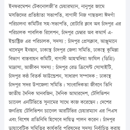
ইনফরমেশন টেকনোলজী’র চেয়ারম্যান, নানুপুর জামে
মসজিদের প্রতিষ্ঠাতা সভাপতি, বাগাদী নিজ গাছতলা ঈদগাঁ
পরিচালনা কমিটির সহ-সভাপতি, রোটারি ক্লাব অব চাঁদপুর এর
পরিচালক পাবলিক রিলেশন, চাঁদপুর চেম্বার অব কমার্স এ-
ইন্ডাষ্ট্রিজ এর পরিচালক, সদস্য: চাঁদপুর প্রেসক্লাব, আঞ্জুমানে
খাদেমুল ইনছান, ঢাকাস্থ চাঁদপুর জেলা সমিতি, ঢাকাস্থ কুমিল্লা
বিভাগ বাস্তবায়ন কমিটি, বাগাদী আহম্মদিয়া ফাযিল (ডিগ্রি)
মাদ্রাসা, আজীবন সদস্য: চাঁদপুর রেড ক্রিসেন্ট সোসাইটি,
চাঁদপুর কন্ঠ বিতর্ক ফাউন্ডেশন, সাধারণ সম্পাদক: ঢাকাস্থ
চাঁদপুর সদর উপজেলা সমিতি। সাংবাদিকতা জীবনে তিনি
জাতীয় দৈনিক মানবজিন, দৈনিক আমারদেশ, টেলিভিশন
চ্যানেল এনটিভিতে সুনামের সাথে কাজ করেছেন। দেশের
জনপ্রিয় টেলিভিশন চ্যানেল আরটিভির চেয়ারম্যান এর পিএস
এবং বিশেষ প্রতিনিধি হিসেবে দায়িত্ব পালন করেন। চাঁদপুর
ডায়াবেটিক সমিতির কার্যকরি পরিষদের সদস্য নির্বাচিত করায়