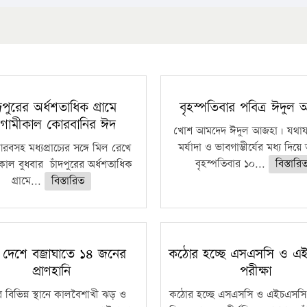
ঁদপুরের অর্ধশতাধিক গ্রামে
বৃহস্পতিবার পবিত্র ঈদুল
গামীকাল কোরবানির ঈদ
খোশ আমদেদ ঈদুল আজহা। যথাযথ
মর্যাদা ও ভাবগাম্ভীর্যের মধ্য দিয়
বসহ মধ্যপ্রাচ্যের সঙ্গে মিল রেখে
বৃহস্পতিবার ১০...
বিস্তারি
াল বুধবার চাঁদপুরের অর্ধশতাধিক
গ্রামে...
বিস্তারিত
 দেশে বজ্রাঘাতে ১৪ জনের
কঠোর হচ্ছে এসএসসি ও এ
প্রাণহানি
পরীক্ষা
 বিভিন্ন স্থানে কালবৈশাখী ঝড় ও
কঠোর হচ্ছে এসএসসি ও এইচএসসি 