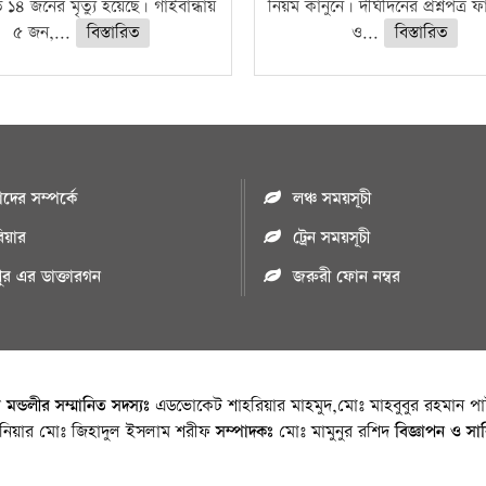
ে ১৪ জনের মৃত্যু হয়েছে। গাইবান্ধায়
নিয়ম কানুনে। দীর্ঘদিনের প্রশ্নপত্র 
৫ জন,...
বিস্তারিত
ও...
বিস্তারিত
ের সম্পর্কে
লঞ্চ সময়সূচী
রিয়ার
ট্রেন সময়সূচী
পুর এর ডাক্তারগন
জরুরী ফোন নম্বর
া মন্ডলীর সম্মানিত সদস্যঃ
এডভোকেট শাহরিয়ার মাহমুদ,মোঃ মাহবুবুর রহমান পাট
জিনিয়ার মোঃ জিহাদুল ইসলাম শরীফ
সম্পাদকঃ
মোঃ মামুনুর রশিদ
বিজ্ঞাপন ও সা