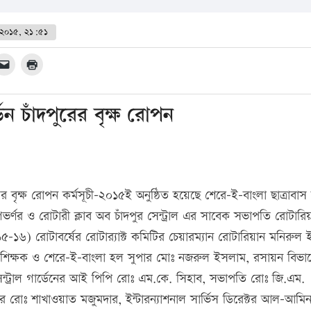
 ২০১৫, ২১:৫১
র্ডেন চাঁদপুরের বৃক্ষ রোপন
্যোগের বৃক্ষ রোপন কর্মসূচী-২০১৫ই অনুষ্ঠিত হয়েছে শেরে-ই-বাংলা ছাত্রাবা
ভর্ণর ও রোটারী ক্লাব অব চাঁদপুর সেন্ট্রাল এর সাবেক সভাপতি রোটারিয
১৬) রোটাবর্ষের রোটার‌্যাক্ট কমিটির চেয়ারম্যান রোটারিয়ান মনিরুল
র শিক্ষক ও শেরে-ই-বাংলা হল সুপার মোঃ নজরুল ইসলাম, রসায়ন বিভা
ব সেন্ট্রাল গার্ডেনের আই পিপি রোঃ এম.কে. সিহাব, সভাপতি রোঃ জি.এম.
্টর রোঃ শাখাওয়াত মজুমদার, ইন্টারন্যাশনাল সার্ভিস ডিরেক্টর আল-আমি