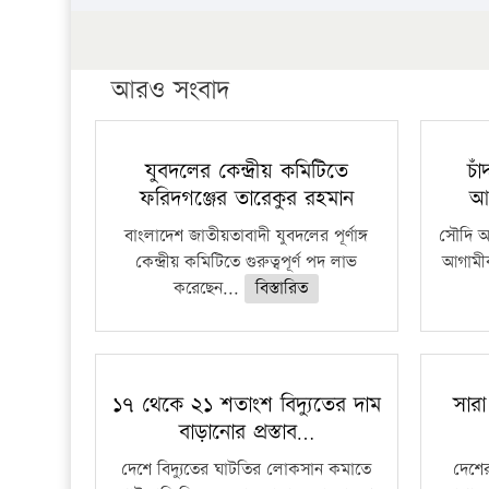
আরও সংবাদ
যুবদলের কেন্দ্রীয় কমিটিতে
চা
ফরিদগঞ্জের তারেকুর রহমান
আ
বাংলাদেশ জাতীয়তাবাদী যুবদলের পূর্ণাঙ্গ
সৌদি আর
কেন্দ্রীয় কমিটিতে গুরুত্বপূর্ণ পদ লাভ
আগামীক
করেছেন...
বিস্তারিত
১৭ থেকে ২১ শতাংশ বিদ্যুতের দাম
সারা
বাড়ানোর প্রস্তাব…
দেশে বিদ্যুতের ঘাটতির লোকসান কমাতে
দেশের