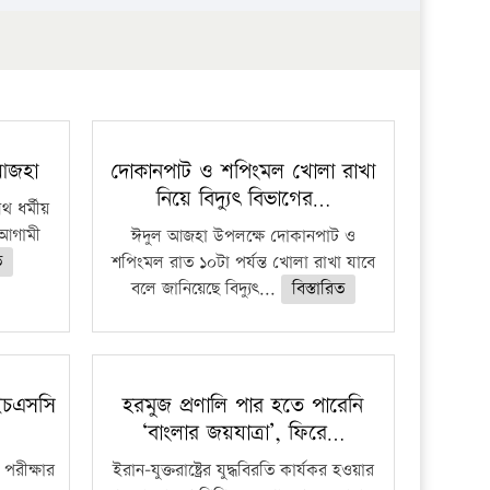
প্রতিষ্ঠান
 আজহা
দোকানপাট ও শপিংমল খোলা রাখা
নিয়ে বিদ্যুৎ বিভাগের…
 ধর্মীয়
ে আগামী
ঈদুল আজহা উপলক্ষে দোকানপাট ও
ত
শপিংমল রাত ১০টা পর্যন্ত খোলা রাখা যাবে
বলে জানিয়েছে বিদ্যুৎ...
বিস্তারিত
ইচএসসি
হরমুজ প্রণালি পার হতে পারেনি
‘বাংলার জয়যাত্রা’, ফিরে…
পরীক্ষার
ইরান-যুক্তরাষ্ট্রের যুদ্ধবিরতি কার্যকর হওয়ার