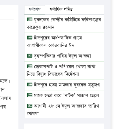
সর্বশেষ
সর্বাধিক পঠিত
যুবদলের কেন্দ্রীয় কমিটিতে ফরিদগঞ্জের
তারেকুর রহমান
চাঁদপুরের অর্ধশতাধিক গ্রামে
আগামীকাল কোরবানির ঈদ
বৃহস্পতিবার পবিত্র ঈদুল আজহা
দোকানপাট ও শপিংমল খোলা রাখা
নিয়ে বিদ্যুৎ বিভাগের নির্দেশনা
স হলে।
চাঁদপুরে হত্যা মামলায় যুবকের মৃত্যুদণ্ড
়ান
মাকে হত্যা করে ‘নাটক’ সাজান ছেলে
 ইসলাম
আগামী ২৮ মে ঈদুল আজহার তারিখ
গের
ঘোষণা
ন
ভ্রাম্যমাণ আদালতে দুইটি প্রতিষ্ঠানকে