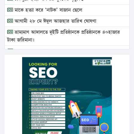
মাকে হত্যা করে ‘নাটক’ সাজান ছেলে
আগামী ২৮ মে ঈদুল আজহার তারিখ ঘোষণা
ভ্রাম্যমাণ আদালতে দুইটি প্রতিষ্ঠানকে প্রতিষ্ঠানকে ৪০হাজার
টাকা জরিমানা।
এবার লঞ্চের ভাড়া বাড়ল
১৭ থেকে ২১ শতাংশ বিদ্যুতের দাম বাড়ানোর প্রস্তাব পিডিবির
১৬ মে চাঁদপুর ও ২৫ মে ফেনী সফরে যাবেন প্রধানমন্ত্রী
উচ্চশিক্ষায় গৌরবময় অর্জন: পূর্ণ স্কলারশিপে যুক্তরাষ্ট্রে
পিএইচডি করছেন কুয়েটের কৃতি…
সারা দেশে বজ্রাঘাতে ১৪ জনের প্রাণহানি
কঠোর হচ্ছে এসএসসি ও এইচএসসি পরীক্ষা
ফরিদগঞ্জে আগুনে পুড়লো ৬ ব্যবসা প্রতিষ্ঠান