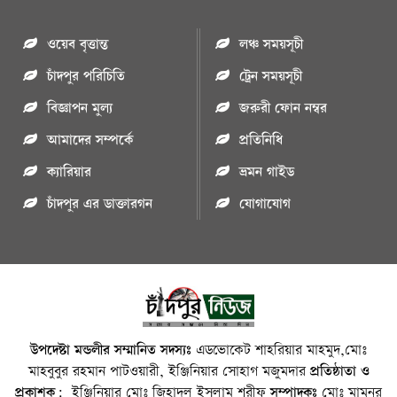
ওয়েব বৃত্তান্ত
লঞ্চ সময়সূচী
চাঁদপুর পরিচিতি
ট্রেন সময়সূচী
বিজ্ঞাপন মুল্য
জরুরী ফোন নম্বর
আমাদের সম্পর্কে
প্রতিনিধি
ক্যারিয়ার
ভ্রমন গাইড
চাঁদপুর এর ডাক্তারগন
যোগাযোগ
উপদেষ্টা মন্ডলীর সম্মানিত সদস্যঃ
এডভোকেট শাহরিয়ার মাহমুদ,মোঃ
মাহবুবুর রহমান পাটওয়ারী, ইঞ্জিনিয়ার সোহাগ মজুমদার
প্রতিষ্ঠাতা ও
প্রকাশক:
ইঞ্জিনিয়ার মোঃ জিহাদুল ইসলাম শরীফ
সম্পাদকঃ
মোঃ মামুনুর