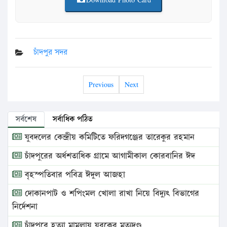
চাঁদপুর সদর
Previous
Next
সর্বশেষ
সর্বাধিক পঠিত
যুবদলের কেন্দ্রীয় কমিটিতে ফরিদগঞ্জের তারেকুর রহমান
চাঁদপুরের অর্ধশতাধিক গ্রামে আগামীকাল কোরবানির ঈদ
বৃহস্পতিবার পবিত্র ঈদুল আজহা
দোকানপাট ও শপিংমল খোলা রাখা নিয়ে বিদ্যুৎ বিভাগের
নির্দেশনা
চাঁদপুরে হত্যা মামলায় যুবকের মৃত্যুদণ্ড