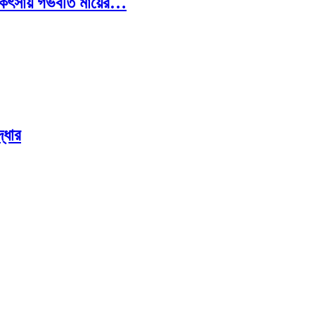
চিকিৎসায় গর্ভবতি মায়ের…
্ধার