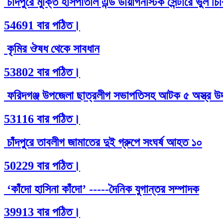
চাঁদপুরে মুক্তি হাসপাতাল এন্ড ডায়াগনস্টিক সেন্টারে ভুল 
54691 বার পঠিত।
কৃমির ঔষধ থেকে সাবধান
53802 বার পঠিত।
ফরিদগঞ্জ উপজেলা ছাত্রলীগ সভাপতিসহ আটক ৫ অস্ত্র উদ
53116 বার পঠিত।
চাঁদপুরে তাবলীগ জামাতের দুই গ্রুপে সংঘর্ষ আহত ১০
50229 বার পঠিত।
‘কাঁদো হাসিনা কাঁদো’ -----দৈনিক যুগান্তর সম্পাদক
39913 বার পঠিত।