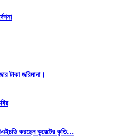
দেশনা
াজার টাকা জরিমানা।
িবির
রে পিএইচডি করছেন কুয়েটের কৃতি…