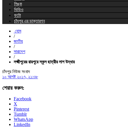
লিঙ্ক
ভিডিও
ফটো
চাঁদপুর এর ডাক্তারগন
হোম
/
জাতীয়
/
সারাদেশ
/
লক্ষ্মীপুরের রায়পুরে স্কুল ছাত্রীর লাশ উদ্ধার
চাঁদপুর নিউজ সংবাদ
১০ আগষ্ট ২০১৭, ২১:৩৮
শেয়ার করুন:
Facebook
X
Pinterest
Tumblr
WhatsApp
LinkedIn