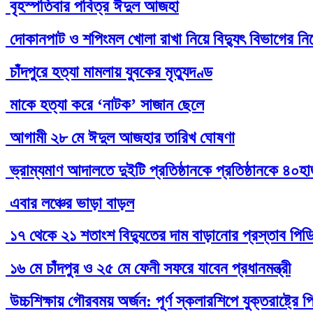
বৃহস্পতিবার পবিত্র ঈদুল আজহা
দোকানপাট ও শপিংমল খোলা রাখা নিয়ে বিদ্যুৎ বিভাগের নির্
চাঁদপুরে হত্যা মামলায় যুবকের মৃত্যুদণ্ড
মাকে হত্যা করে ‘নাটক’ সাজান ছেলে
আগামী ২৮ মে ঈদুল আজহার তারিখ ঘোষণা
ভ্রাম্যমাণ আদালতে দুইটি প্রতিষ্ঠানকে প্রতিষ্ঠানকে ৪০হ
এবার লঞ্চের ভাড়া বাড়ল
১৭ থেকে ২১ শতাংশ বিদ্যুতের দাম বাড়ানোর প্রস্তাব পিড
১৬ মে চাঁদপুর ও ২৫ মে ফেনী সফরে যাবেন প্রধানমন্ত্রী
উচ্চশিক্ষায় গৌরবময় অর্জন: পূর্ণ স্কলারশিপে যুক্তরাষ্ট্