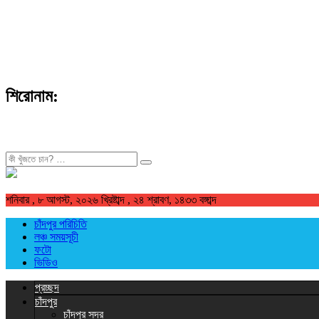
শিরোনাম:
খুজুন
শনিবার , ৮ আগস্ট, ২০২৬ খ্রিষ্টাব্দ , ২৪ শ্রাবণ, ১৪৩৩ বঙ্গাব্দ
চাঁদপুর পরিচিতি
লঞ্চ সময়সূচী
ফটো
ভিডিও
প্রচ্ছদ
চাঁদপুর
চাঁদপুর সদর