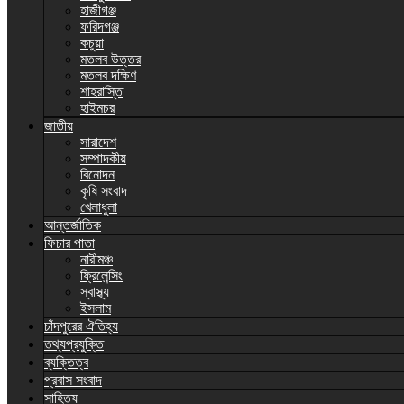
হাজীগঞ্জ
ফরিদগঞ্জ
কচুয়া
মতলব উত্তর
মতলব দক্ষিণ
শাহরাস্তি
হাইমচর
জাতীয়
সারাদেশ
সম্পাদকীয়
বিনোদন
কৃষি সংবাদ
খেলাধুলা
আন্তর্জাতিক
ফিচার পাতা
নারীমঞ্চ
ফ্রিলেন্সিং
স্বাস্থ্য
ইসলাম
চাঁদপুরের ঐতিহ্য
তথ্যপ্রযুক্তি
ব্যক্তিত্ব
প্রবাস সংবাদ
সাহিত্য