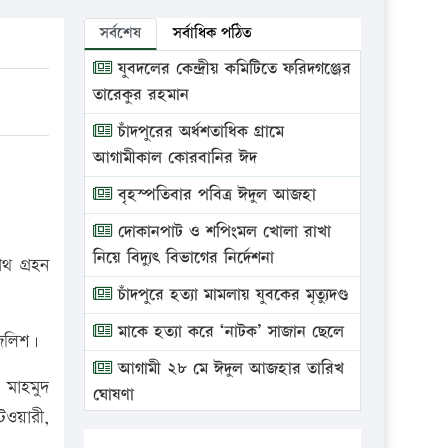
সর্বশেষ
সর্বাধিক পঠিত
যুবদলের কেন্দ্রীয় কমিটিতে ফরিদগঞ্জের
তারেকুর রহমান
চাঁদপুরের অর্ধশতাধিক গ্রামে
আগামীকাল কোরবানির ঈদ
বৃহস্পতিবার পবিত্র ঈদুল আজহা
দোকানপাট ও শপিংমল খোলা রাখা
নিয়ে বিদ্যুৎ বিভাগের নির্দেশনা
থ গ্রহন
চাঁদপুরে হত্যা মামলায় যুবকের মৃত্যুদণ্ড
মাকে হত্যা করে ‘নাটক’ সাজান ছেলে
মজলিশ।
আগামী ২৮ মে ঈদুল আজহার তারিখ
 মাহমুদ
ঘোষণা
টওয়ারী,
ভ্রাম্যমাণ আদালতে দুইটি প্রতিষ্ঠানকে