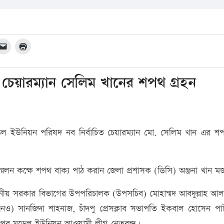
 চেয়ারম্যান সেলিম খানের শপথ গ্রহন
েল ইউনিয়ন পরিষদ নব নির্বাচিত চেয়ারম্যান মো. সেলিম খান এর শপ
 সম্মেলন কক্ষে শপথ বাক্য পাঠ করান জেলা প্রশাসক (ডিসি) অঞ্জনা খান 
থানীয় সরকার বিভাগের উপপরিচালক (উপসচিব) মোহাম্মদ আবদুল্লাহ আল
উএনও) সানজিদা শাহনাজ, চাঁদপু প্রেসক্লাব সভাপতি ইকবাল হোসেন পা
্মীপুর মডেল ইউনিয়ন আওয়ামী লীগ নেতৃবৃন্দ।