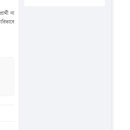
প্রতিষ্ঠানকে ৪০হাজার টাকা জরিমানা।
ার্থী না
এবার লঞ্চের ভাড়া বাড়ল
ারিভাবে
১৭ থেকে ২১ শতাংশ বিদ্যুতের দাম
বাড়ানোর প্রস্তাব পিডিবির
১৬ মে চাঁদপুর ও ২৫ মে ফেনী সফরে
যাবেন প্রধানমন্ত্রী
উচ্চশিক্ষায় গৌরবময় অর্জন: পূর্ণ
স্কলারশিপে যুক্তরাষ্ট্রে পিএইচডি করছেন
কুয়েটের কৃতি…
সারা দেশে বজ্রাঘাতে ১৪ জনের
প্রাণহানি
কঠোর হচ্ছে এসএসসি ও এইচএসসি
পরীক্ষা
ফরিদগঞ্জে আগুনে পুড়লো ৬ ব্যবসা