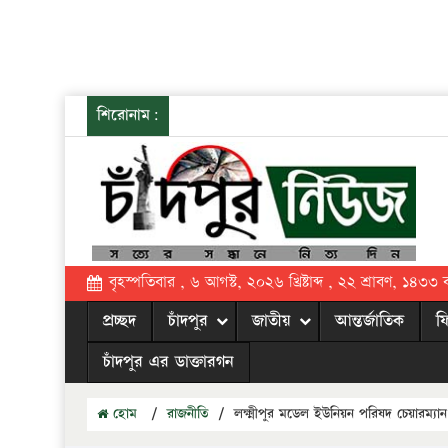
শিরোনাম:
বৃহস্পতিবার , ৬ আগস্ট, ২০২৬ খ্রিষ্টাব্দ , ২২ শ্রাবণ, ১৪৩৩ বঙ্
প্রচ্ছদ
চাঁদপুর
জাতীয়
আন্তর্জাতিক
ফ
চাঁদপুর এর ডাক্তারগন
হোম
/
রাজনীতি
/
লক্ষ্মীপুর মডেল ইউনিয়ন পরিষদ চেয়ারম্য