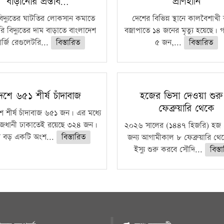
বাড়ানোর প্রস্তাব…
প্রাণহানি
বিদ্যুতের ঘাটতির লোকসান কমাতে
দেশের বিভিন্ন স্থানে কালবৈশাখ
ি বিদ্যুতের দাম বাড়াতে বাংলাদেশ
বজ্রাপাতে ১৪ জনের মৃত্যু হয়েছে। গ
র্জি রেগুলেটরি...
বিস্তারিত
৫ জন,...
বিস্তারিত
েশে ৬৫১ শীর্ষ চাঁদাবাজ
হজের ভিসা দেওয়া শুর
ফেব্রুয়ারি থেকে
ে শীর্ষ চাঁদাবাজ ৬৫১ জন। এর মধ্যে
জধানী ঢাকাতেই রয়েছে ৩২৪ জন।
২০২৬ সালের (১৪৪৭ হিজরি) হজ 
 বড় একটি অংশ...
বিস্তারিত
জন্য আগামীকাল ৮ ফেব্রুয়ারি থে
ইস্যু শুরু করবে সৌদি...
বিস্ত