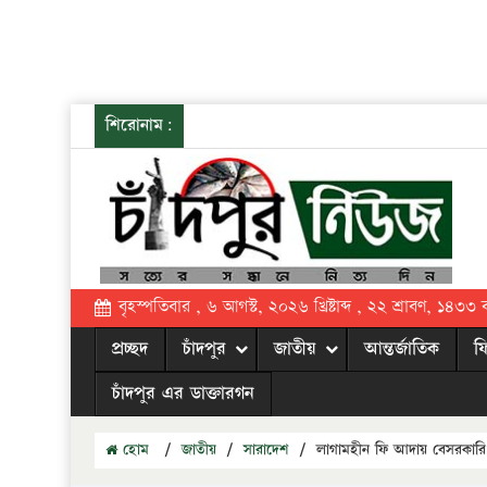
শিরোনাম:
বৃহস্পতিবার , ৬ আগস্ট, ২০২৬ খ্রিষ্টাব্দ , ২২ শ্রাবণ, ১৪৩৩ বঙ্
প্রচ্ছদ
চাঁদপুর
জাতীয়
আন্তর্জাতিক
ফ
চাঁদপুর এর ডাক্তারগন
হোম
/
জাতীয়
/
সারাদেশ
/
লাগামহীন ফি আদায় বেসরকারি স