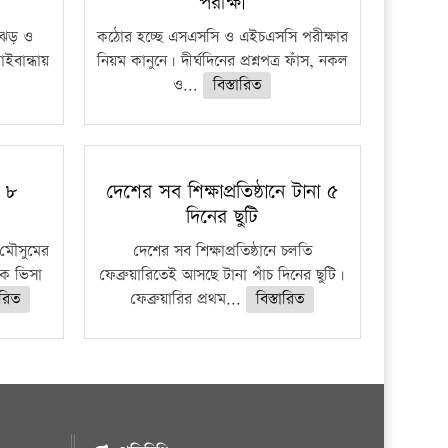
পরীক্ষা
ী ঝড় ও
কঠোর হচ্ছে এসএসসি ও এইচএসসি পরীক্ষার
াইবান্ধায়
নিয়ম কানুনে। দীর্ঘদিনের প্রশ্নপত্র ফাঁস, নকল
ও...
বিস্তারিত
ু ৮
দেশের সব শিক্ষাপ্রতিষ্ঠানে টানা ৫
দিনের ছুটি
মৌসুমের
দেশের সব শিক্ষাপ্রতিষ্ঠানে চলতি
কে ভিসা
ফেব্রুয়ারিতেই আসছে টানা পাঁচ দিনের ছুটি।
ারিত
ফেব্রুয়ারির প্রথম...
বিস্তারিত