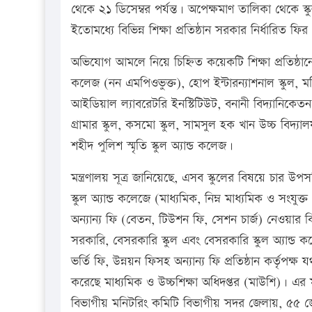
থেকে ২১ ডিসেম্বর পর্যন্ত। অপেক্ষমাণ তালিকা থেকে স্ক
ইতোমধ্যে বিভিন্ন শিক্ষা প্রতিষ্ঠান সরকার নির্ধারিত
অভিযোগ আমলে নিয়ে চিহ্নিত কয়েকটি শিক্ষা প্রতিষ্ঠানে তদন্
কলেজ (নন এমপিওভুক্ত), হোপ ইন্টারন্যাশনাল স্কুল, 
আইডিয়াল ল্যাবরেটরি ইনস্টিটিউট, বনানী বিদ্যানিকেতন স
গ্রামার স্কুল, কসমো স্কুল, সামসুল হক খান উচ্চ বিদ
শহীদ পুলিশ স্মৃতি স্কুল অ্যান্ড কলেজ।
মন্ত্রণালয় সূত্র জানিয়েছে, এসব স্কুলের বিষয়ে চার উপ
স্কুল অ্যান্ড কলেজে (মাধ্যমিক, নিম্ন মাধ্যমিক ও সংযুক্ত
অন্যান্য ফি (বেতন, টিউশন ফি, সেশন চার্জ) নেওয়ার
সরকারি, বেসরকারি স্কুল এবং বেসরকারি স্কুল অ্যান্ড কলেজ
ভর্তি ফি, উন্নয়ন ফিসহ অন্যান্য ফি প্রতিষ্ঠান কর্তৃ
করেছে মাধ্যমিক ও উচ্চশিক্ষা অধিদপ্তর (মাউশি)। 
বিভাগীয় মনিটরিং কমিটি বিভাগীয় সদর জেলায়, ৫৫ 