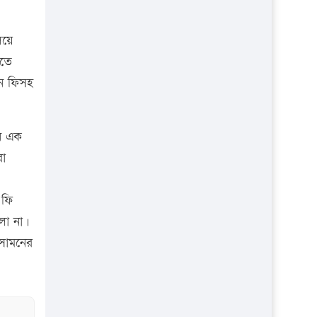
লয়ে
িতে
শন ফিসহ
ান এক
রা
 ফি
লো না।
 সামনের