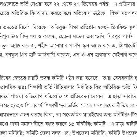
ুলগুলোতে ভর্তি নেওয়া হবে ২২ থেকে ২৭ ডিসেম্বর পর্যন্ত। এ প্রক্রিয়ায় 
 ফির চেয়ে অতিরিক্ত ফি আদায় করছে বলে অভিযোগ উঠেছে। শিক্ষা মন্ত্রণাল
তের নির্দেশ দিয়েছে। অভিযুক্ত শিক্ষা প্রতিষ্ঠান হচ্ছে- গ্রিনফিল্ড স্কুল অ
মনিপুর উচ্চ বিদ্যালয় ও কলেজ, চেতনা মডেল একাডেমি, মিরপুর গার্লস
্কুল অ্যান্ড কলেজ, শহীদ আনোয়ার গার্লস স্কুল অ্যান্ড কলেজ, প্রিপারেট
্যালয়, বনফুল গ্রিন হার্ট আদিবাসী কলেজ, এস ও এস হারম্যান মেইনার ক
সচিবের নেতৃত্বে চারটি তদন্ত কমিটি গঠন করা হয়েছে। তারা বেসরকারি স্ক
 প্রাথমিক স্তর) শিক্ষার্থী ভর্তি নীতিমালার নির্ধারিত ফির অতিরিক্ত ভর্তি ফ
 বিষয়ে পাওয়া অভিযোগ খতিয়ে দেখে প্রতিবেদন দেবেন। এ ছাড়া সারাদে
ে ২০২৩ শিক্ষাবর্ষে শিক্ষার্থীদের ভর্তির ক্ষেত্রে মন্ত্রণালয়ের নীতিমালা
পক্ষ যথাযথভাবে গ্রহণ করছে কিনা, তা সরেজমিন যাচাইয়ের জন্য মনিটরিং ট
এর মধ্যে ঢাকা মহানগরীতে কাজ করবে ১৬ মনিটরিং কমিটি। এ ছাড়া আটট
জেলা মনিটরিং কমিটি জেলা সদর এবং উপজেলা মনিটরিং কমিটি উপজে