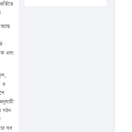
প্রতিষ্ঠানকে ৪০হাজার টাকা জরিমানা।
ভর্তিতে
য়
এবার লঞ্চের ভাড়া বাড়ল
১৭ থেকে ২১ শতাংশ বিদ্যুতের দাম
্যান্ড
বাড়ানোর প্রস্তাব পিডিবির
১৬ মে চাঁদপুর ও ২৫ মে ফেনী সফরে
রি
যাবেন প্রধানমন্ত্রী
লেজ এবং
উচ্চশিক্ষায় গৌরবময় অর্জন: পূর্ণ
স্কলারশিপে যুক্তরাষ্ট্রে পিএইচডি করছেন
ুল,
কুয়েটের কৃতি…
ি ও
সারা দেশে বজ্রাঘাতে ১৪ জনের
শে
প্রাণহানি
 অনুযায়ী
কঠোর হচ্ছে এসএসসি ও এইচএসসি
িম গঠন
পরীক্ষা
ি
ফরিদগঞ্জে আগুনে পুড়লো ৬ ব্যবসা
লার সব