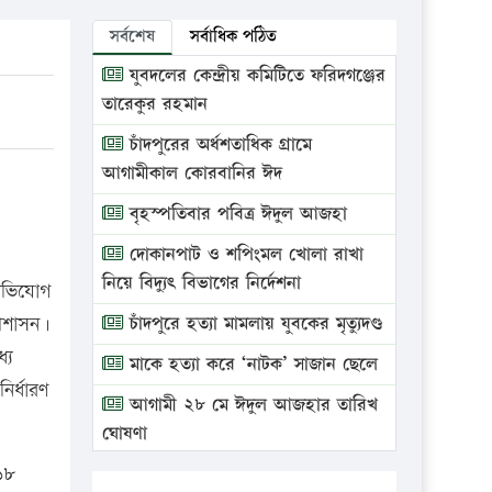
সর্বশেষ
সর্বাধিক পঠিত
যুবদলের কেন্দ্রীয় কমিটিতে ফরিদগঞ্জের
তারেকুর রহমান
চাঁদপুরের অর্ধশতাধিক গ্রামে
আগামীকাল কোরবানির ঈদ
বৃহস্পতিবার পবিত্র ঈদুল আজহা
দোকানপাট ও শপিংমল খোলা রাখা
নিয়ে বিদ্যুৎ বিভাগের নির্দেশনা
 অভিযোগ
্রশাসন।
চাঁদপুরে হত্যা মামলায় যুবকের মৃত্যুদণ্ড
যে
মাকে হত্যা করে ‘নাটক’ সাজান ছেলে
ির্ধারণ
আগামী ২৮ মে ঈদুল আজহার তারিখ
ঘোষণা
 ১৮
ভ্রাম্যমাণ আদালতে দুইটি প্রতিষ্ঠানকে