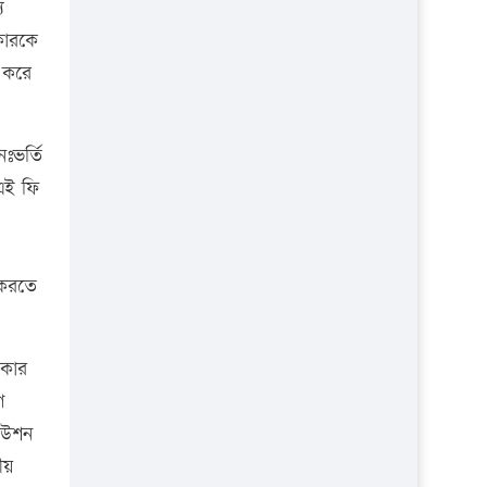
ে
কারকে
 করে
ঃভর্তি
এই ফি
 করতে
রকার
ণ
টিউশন
ীয়