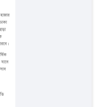
প্রতিষ্ঠান
 হাজার
 ঢাকা
ছাড়া
িক
পারবে।
্ষিক
া যাবে
িসাব
পতি