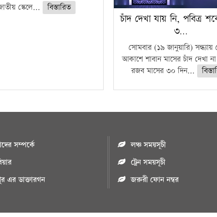
জাতীয় স্কেলে...
বিস্তারিত
চাঁদ দেখা যায় নি, পবিত্র শ
৩…
সোমবার (১৯ জানুয়ারি) সন্ধ্যায়
আকাশে শাবান মাসের চাঁদ দেখা না 
রজব মাসের ৩০ দিন...
বিস্ত
ের সম্পর্কে
লঞ্চ সময়সূচী
রিয়ার
ট্রেন সময়সূচী
পুর এর ডাক্তারগন
জরুরী ফোন নম্বর