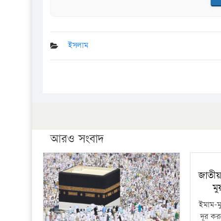
ইসলাম
আরও সংবাদ
জাতীয
মু
ইমাম-মু
দূর কর