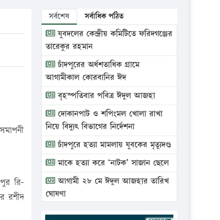
সর্বশেষ
সর্বাধিক পঠিত
যুবদলের কেন্দ্রীয় কমিটিতে ফরিদগঞ্জের
তারেকুর রহমান
চাঁদপুরের অর্ধশতাধিক গ্রামে
আগামীকাল কোরবানির ঈদ
বৃহস্পতিবার পবিত্র ঈদুল আজহা
দোকানপাট ও শপিংমল খোলা রাখা
নিয়ে বিদ্যুৎ বিভাগের নির্দেশনা
 সমাপনী
চাঁদপুরে হত্যা মামলায় যুবকের মৃত্যুদণ্ড
মাকে হত্যা করে ‘নাটক’ সাজান ছেলে
আগামী ২৮ মে ঈদুল আজহার তারিখ
পুর রি-
ঘোষণা
অর রশীদ
ভ্রাম্যমাণ আদালতে দুইটি প্রতিষ্ঠানকে