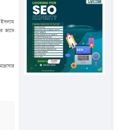
প্রতিষ্ঠানকে ৪০হাজার টাকা জরিমানা।
এবার লঞ্চের ভাড়া বাড়ল
ল ইসলাম
১৭ থেকে ২১ শতাংশ বিদ্যুতের দাম
ার জামে
বাড়ানোর প্রস্তাব পিডিবির
১৬ মে চাঁদপুর ও ২৫ মে ফেনী সফরে
যাবেন প্রধানমন্ত্রী
উচ্চশিক্ষায় গৌরবময় অর্জন: পূর্ণ
াদ্রাসার
স্কলারশিপে যুক্তরাষ্ট্রে পিএইচডি করছেন
কুয়েটের কৃতি…
সারা দেশে বজ্রাঘাতে ১৪ জনের
প্রাণহানি
কঠোর হচ্ছে এসএসসি ও এইচএসসি
পরীক্ষা
ফরিদগঞ্জে আগুনে পুড়লো ৬ ব্যবসা