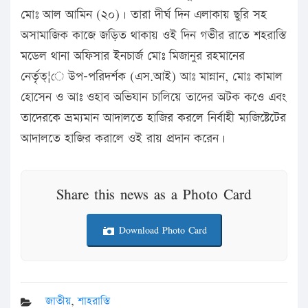
মোঃ আল আমিন (২০)। তারা দীর্ঘ দিন এলাকায় ছুরি সহ
অসামাজিক কাজে জড়িত থাকায় ওই দিন গভীর রাতে শহরাস্তি
মডেল থানা অফিসার ইনচার্জ মোঃ মিজানুর রহমানের
নের্তৃত্¦ে উপ-পরিদর্শক (এস.আই) আঃ মান্নান, মোঃ কামাল
হোসেন ও আঃ ওহাব অভিযান চালিয়ে তাদের অটক কওে এবং
তাদেরকে ভ্রম্যমান আদালতে হাজির করলে নির্বাহী ম্যজিষ্টেটের
আদালতে হাজির করালে ওই রায় প্রদান করেন।
Share this news as a Photo Card
Download Photo Card
জাতীয়
,
শাহরাস্তি