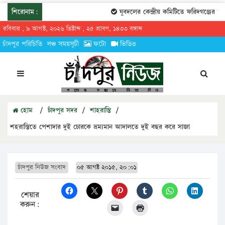
শিরোনাম:
যুবদলের কেন্দ্রীয় কমিটিতে ফরিদগঞ্জের তারে
রবিবার , ৯ আগস্ট, ২০২৬ খ্রিষ্টাব্দ , ২৫ শ্রাবণ, ১৪৩৩ বঙ্গাব্দ
চাঁদপুর পরিচিতি
লঞ্চ সময়সূচী
ফটো
ভিডিও
হোম
/
চাঁদপুর সদর
/
শাহরাস্তি
/
শহরাস্তিতে পেশাদার দুই চোরকে ভ্রম্যমান আদালতে দুই বছর করে সাজা
চাঁদপুর নিউজ সংবাদ
০৫ আগষ্ট ২০১৫, ২০:০১
শেয়ার
করুন: