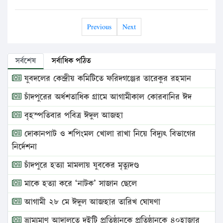
Previous
Next
সর্বশেষ
সর্বাধিক পঠিত
যুবদলের কেন্দ্রীয় কমিটিতে ফরিদগঞ্জের তারেকুর রহমান
চাঁদপুরের অর্ধশতাধিক গ্রামে আগামীকাল কোরবানির ঈদ
বৃহস্পতিবার পবিত্র ঈদুল আজহা
দোকানপাট ও শপিংমল খোলা রাখা নিয়ে বিদ্যুৎ বিভাগের
নির্দেশনা
চাঁদপুরে হত্যা মামলায় যুবকের মৃত্যুদণ্ড
মাকে হত্যা করে ‘নাটক’ সাজান ছেলে
আগামী ২৮ মে ঈদুল আজহার তারিখ ঘোষণা
ভ্রাম্যমাণ আদালতে দুইটি প্রতিষ্ঠানকে প্রতিষ্ঠানকে ৪০হাজার