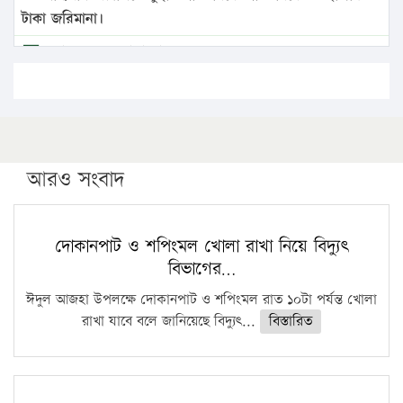
টাকা জরিমানা।
এবার লঞ্চের ভাড়া বাড়ল
১৭ থেকে ২১ শতাংশ বিদ্যুতের দাম বাড়ানোর প্রস্তাব পিডিবির
১৬ মে চাঁদপুর ও ২৫ মে ফেনী সফরে যাবেন প্রধানমন্ত্রী
উচ্চশিক্ষায় গৌরবময় অর্জন: পূর্ণ স্কলারশিপে যুক্তরাষ্ট্রে
পিএইচডি করছেন কুয়েটের কৃতি…
আরও সংবাদ
সারা দেশে বজ্রাঘাতে ১৪ জনের প্রাণহানি
কঠোর হচ্ছে এসএসসি ও এইচএসসি পরীক্ষা
দোকানপাট ও শপিংমল খোলা রাখা নিয়ে বিদ্যুৎ
বিভাগের…
ফরিদগঞ্জে আগুনে পুড়লো ৬ ব্যবসা প্রতিষ্ঠান
ঈদুল আজহা উপলক্ষে দোকানপাট ও শপিংমল রাত ১০টা পর্যন্ত খোলা
রাখা যাবে বলে জানিয়েছে বিদ্যুৎ...
বিস্তারিত