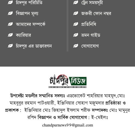
চাঁদপুর পরিচিতি
ট্রেন সময়সূচী
বিজ্ঞাপন মুল্য
জরুরী ফোন নম্বর
আমাদের সম্পর্কে
প্রতিনিধি
ক্যারিয়ার
ভ্রমন গাইড
চাঁদপুর এর ডাক্তারগন
যোগাযোগ
উপদেষ্টা মন্ডলীর সম্মানিত সদস্যঃ
এডভোকেট শাহরিয়ার মাহমুদ,মোঃ
মাহবুবুর রহমান পাটওয়ারী, ইঞ্জিনিয়ার সোহাগ মজুমদার
প্রতিষ্ঠাতা ও
প্রকাশক:
ইঞ্জিনিয়ার মোঃ জিহাদুল ইসলাম শরীফ
সম্পাদকঃ
মোঃ মামুনুর
রশিদ
বিজ্ঞাপন ও সার্বিক যোগাযোগ:
ই-মেইলঃ
chandpurnews99@gmail.com