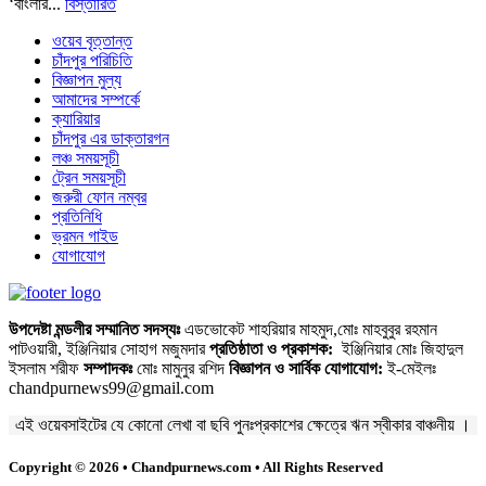
‘বাংলার...
বিস্তারিত
ওয়েব বৃত্তান্ত
চাঁদপুর পরিচিতি
বিজ্ঞাপন মুল্য
আমাদের সম্পর্কে
ক্যারিয়ার
চাঁদপুর এর ডাক্তারগন
লঞ্চ সময়সূচী
ট্রেন সময়সূচী
জরুরী ফোন নম্বর
প্রতিনিধি
ভ্রমন গাইড
যোগাযোগ
উপদেষ্টা মন্ডলীর সম্মানিত সদস্যঃ
এডভোকেট শাহরিয়ার মাহমুদ,মোঃ মাহবুবুর রহমান
পাটওয়ারী, ইঞ্জিনিয়ার সোহাগ মজুমদার
প্রতিষ্ঠাতা ও প্রকাশক:
ইঞ্জিনিয়ার মোঃ জিহাদুল
ইসলাম শরীফ
সম্পাদকঃ
মোঃ মামুনুর রশিদ
বিজ্ঞাপন ও সার্বিক যোগাযোগ:
ই-মেইলঃ
chandpurnews99@gmail.com
এই ওয়েবসাইটের যে কোনো লেখা বা ছবি পুনঃপ্রকাশের ক্ষেত্রে ঋন স্বীকার বাঞ্চনীয় ।
Copyright © 2026 • Chandpurnews.com • All Rights Reserved