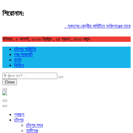
শিরোনাম:
যুবদলের কেন্দ্রীয় কমিটিতে ফরিদগঞ্জের তারেকুর রহ
শনিবার , ৮ আগস্ট, ২০২৬ খ্রিষ্টাব্দ , ২৪ শ্রাবণ, ১৪৩৩ বঙ্গাব্দ
চাঁদপুর পরিচিতি
লঞ্চ সময়সূচী
ফটো
ভিডিও
খুজুন
Close
প্রচ্ছদ
চাঁদপুর
চাঁদপুর সদর
হাজীগঞ্জ