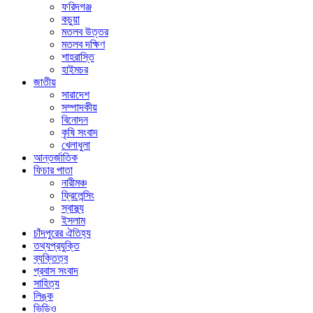
ফরিদগঞ্জ
কচুয়া
মতলব উত্তর
মতলব দক্ষিণ
শাহরাস্তি
হাইমচর
জাতীয়
সারাদেশ
সম্পাদকীয়
বিনোদন
কৃষি সংবাদ
খেলাধুলা
আন্তর্জাতিক
ফিচার পাতা
নারীমঞ্চ
ফ্রিলেন্সিং
স্বাস্থ্য
ইসলাম
চাঁদপুরের ঐতিহ্য
তথ্যপ্রযুক্তি
ব্যক্তিত্ব
প্রবাস সংবাদ
সাহিত্য
লিঙ্ক
ভিডিও