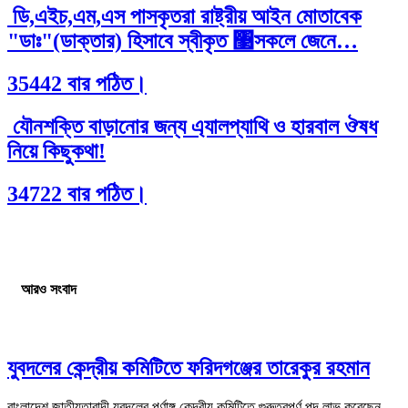
ডি,এইচ,এম,এস পাসকৃতরা রাষ্ট্রীয় আইন মোতাবেক
"ডাঃ"(ডাক্তার) হিসাবে স্বীকৃত ঳সকলে জেনে…
35442 বার পঠিত।
যৌনশক্তি বাড়ানোর জন্য এ্যালপ্যাথি ও হারবাল ঔষধ
নিয়ে কিছুকথা!
34722 বার পঠিত।
আরও সংবাদ
যুবদলের কেন্দ্রীয় কমিটিতে ফরিদগঞ্জের তারেকুর রহমান
বাংলাদেশ জাতীয়তাবাদী যুবদলের পূর্ণাঙ্গ কেন্দ্রীয় কমিটিতে গুরুত্বপূর্ণ পদ লাভ করেছেন...