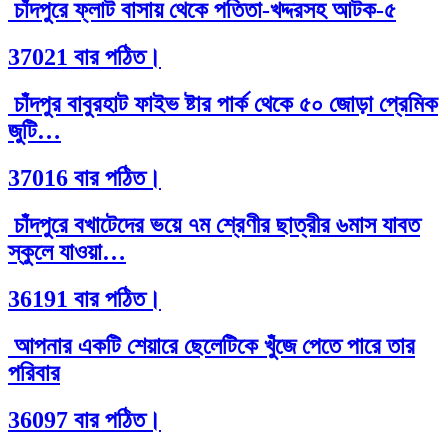
চাঁদপুরে ফ্লাট বাসায় থেকে পতিতা-খদ্দরসহ আটক-৫
37021 বার পঠিত।
চাঁদপুর বাবুরহাট ফাইভ ষ্টার পার্ক থেকে ৫০ জোড়া প্রেমিক
জুটি…
37016 বার পঠিত।
চাঁদপুরে বখাটেদের ভয়ে ৭ম শ্রেণীর ছাত্রীর ৬মাস যাবত
স্কুলে যাওয়া…
36191 বার পঠিত।
আপনার একটি শেয়ারে ছেলেটিকে খুঁজে পেতে পারে তার
পরিবার
36097 বার পঠিত।