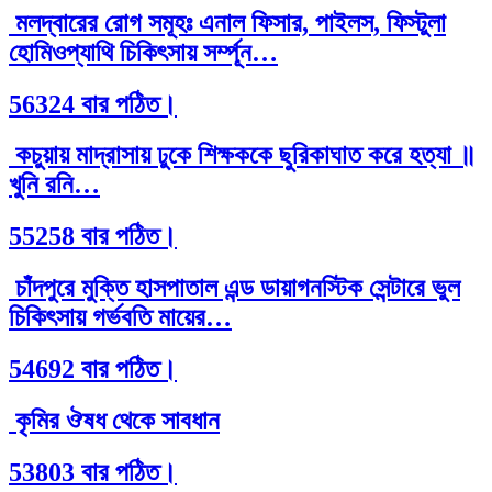
মলদ্বারের রোগ সমূহঃ এনাল ফিসার, পাইলস, ফিস্টুলা
হোমিওপ্যাথি চিকিৎসায় সর্ম্পূন…
56324 বার পঠিত।
কচুয়ায় মাদ্রাসায় ঢুকে শিক্ষককে ছুরিকাঘাত করে হত্যা ॥
খুনি রনি…
55258 বার পঠিত।
চাঁদপুরে মুক্তি হাসপাতাল এন্ড ডায়াগনস্টিক সেন্টারে ভুল
চিকিৎসায় গর্ভবতি মায়ের…
54692 বার পঠিত।
কৃমির ঔষধ থেকে সাবধান
53803 বার পঠিত।