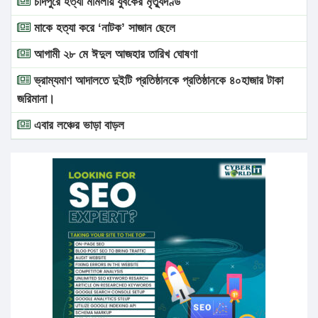
চাঁদপুরে হত্যা মামলায় যুবকের মৃত্যুদণ্ড
মাকে হত্যা করে ‘নাটক’ সাজান ছেলে
আগামী ২৮ মে ঈদুল আজহার তারিখ ঘোষণা
ভ্রাম্যমাণ আদালতে দুইটি প্রতিষ্ঠানকে প্রতিষ্ঠানকে ৪০হাজার টাকা
জরিমানা।
এবার লঞ্চের ভাড়া বাড়ল
১৭ থেকে ২১ শতাংশ বিদ্যুতের দাম বাড়ানোর প্রস্তাব পিডিবির
১৬ মে চাঁদপুর ও ২৫ মে ফেনী সফরে যাবেন প্রধানমন্ত্রী
উচ্চশিক্ষায় গৌরবময় অর্জন: পূর্ণ স্কলারশিপে যুক্তরাষ্ট্রে পিএইচডি
করছেন কুয়েটের কৃতি…
সারা দেশে বজ্রাঘাতে ১৪ জনের প্রাণহানি
কঠোর হচ্ছে এসএসসি ও এইচএসসি পরীক্ষা
ফরিদগঞ্জে আগুনে পুড়লো ৬ ব্যবসা প্রতিষ্ঠান