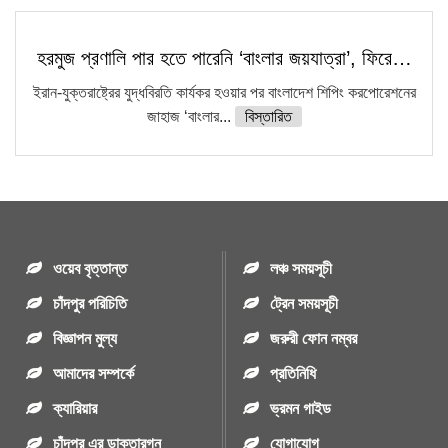
হরমুজ প্রণালি পার হতে পারেনি ‘বাংলার জয়যাত্রা’, ফিরে…
ইরান-যুক্তরাষ্ট্রের যুদ্ধবিরতি কার্যকর হওয়ার পর বাংলাদেশ শিপিং করপোরেশনের
জাহাজ ‘বাংলার...
বিস্তারিত
ওয়েব বৃত্তান্ত
লঞ্চ সময়সূচী
চাঁদপুর পরিচিতি
ট্রেন সময়সূচী
বিজ্ঞাপন মুল্য
জরুরী ফোন নম্বর
আমাদের সম্পর্কে
প্রতিনিধি
ক্যারিয়ার
ভ্রমন গাইড
চাঁদপুর এর ডাক্তারগন
যোগাযোগ