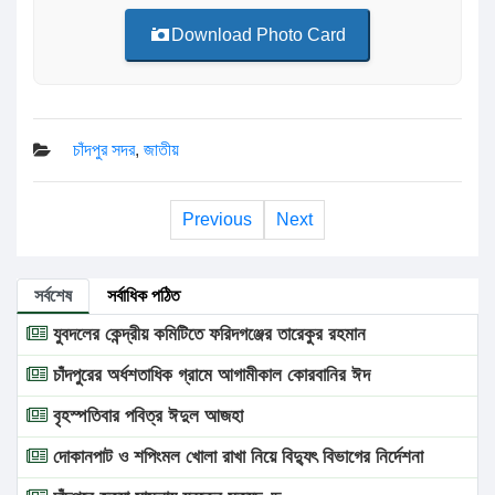
Download Photo Card
চাঁদপুর সদর
,
জাতীয়
Previous
Next
সর্বশেষ
সর্বাধিক পঠিত
যুবদলের কেন্দ্রীয় কমিটিতে ফরিদগঞ্জের তারেকুর রহমান
চাঁদপুরের অর্ধশতাধিক গ্রামে আগামীকাল কোরবানির ঈদ
বৃহস্পতিবার পবিত্র ঈদুল আজহা
দোকানপাট ও শপিংমল খোলা রাখা নিয়ে বিদ্যুৎ বিভাগের নির্দেশনা