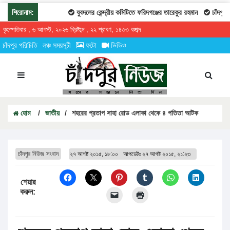
শিরোনাম:
যুবদলের কেন্দ্রীয় কমিটিতে ফরিদগঞ্জের তারেকুর রহমান
চাঁদপুরের 
বৃহস্পতিবার , ৬ আগস্ট, ২০২৬ খ্রিষ্টাব্দ , ২২ শ্রাবণ, ১৪৩৩ বঙ্গাব্দ
চাঁদপুর পরিচিতি
লঞ্চ সময়সূচী
ফটো
ভিডিও
হোম
/
জাতীয়
/
শহরের প্রতাপ সাহা রোড এলাকা থেকে ৪ পতিতা আটক
চাঁদপুর নিউজ সংবাদ
২৭ আগষ্ট ২০১৫, ১৮:০০
আপডেটঃ
২৭ আগষ্ট ২০১৫, ২১:২৩
শেয়ার
করুন: