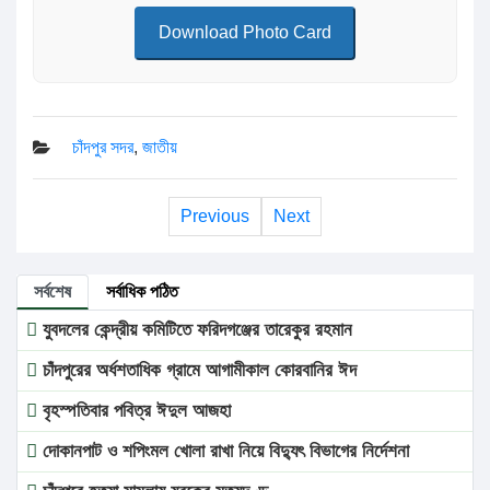
Download Photo Card
চাঁদপুর সদর
,
জাতীয়
Previous
Next
সর্বশেষ
সর্বাধিক পঠিত
যুবদলের কেন্দ্রীয় কমিটিতে ফরিদগঞ্জের তারেকুর রহমান
চাঁদপুরের অর্ধশতাধিক গ্রামে আগামীকাল কোরবানির ঈদ
বৃহস্পতিবার পবিত্র ঈদুল আজহা
দোকানপাট ও শপিংমল খোলা রাখা নিয়ে বিদ্যুৎ বিভাগের নির্দেশনা