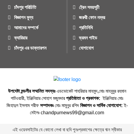
চাঁদপুর পরিচিতি
ট্রেন সময়সূচী
বিজ্ঞাপন মুল্য
জরুরী ফোন নম্বর
আমাদের সম্পর্কে
প্রতিনিধি
ক্যারিয়ার
ভ্রমন গাইড
চাঁদপুর এর ডাক্তারগন
যোগাযোগ
উপদেষ্টা মন্ডলীর সম্মানিত সদস্যঃ
এডভোকেট শাহরিয়ার মাহমুদ,মোঃ মাহবুবুর রহমান
পাটওয়ারী, ইঞ্জিনিয়ার সোহাগ মজুমদার
প্রতিষ্ঠাতা ও প্রকাশক:
ইঞ্জিনিয়ার মোঃ
জিহাদুল ইসলাম শরীফ
সম্পাদকঃ
মোঃ মামুনুর রশিদ
বিজ্ঞাপন ও সার্বিক যোগাযোগ:
ই-
মেইলঃ chandpurnews99@gmail.com
এই ওয়েবসাইটের যে কোনো লেখা বা ছবি পুনঃপ্রকাশের ক্ষেত্রে ঋন স্বীকার