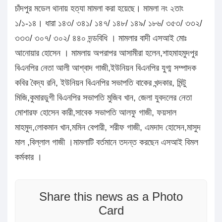
চাঁদপুর মডেল থানায় হত্যা মামলা করা হয়েছে। মামলা নং ২তাং
১/১-১৪। ধারা ১৪৩/ ৩৪১/ ১৪৭/ ১৪৮/ ১৪৯/ ১৮৬/ ৩৫৩/ ৩৩২/
৩৩৩/ ৩০৭/ ৩০২/ ৪৪০ দন্ডবিধি । মামলার বাদী এসআই মোঃ
আনোয়ার হোসেন । মামলায় অপরাপর আসামীরা হলেন,শাহমাহমুদপুর
বিএনপির নেতা আলী আশ্বাদ গাজী,ইউনিয়ন বিএনপির যুগ্ম সম্পাদক
কবির বৈদ্য রনি, ইউনিয়ন বিএনপির সভাপতি বাকের খন্দকার, মিন্টু
মিজি,কুমারডুগী বিএনপির সভাপতি মুজিব খান, জেলা যুবদলের নেতা
মোশারফ হোসেন কারী,সাবেক সভাপতি আলফু গাজী, ফয়সাল
মাহমুদ,লোকমান খান,মমিন বেপারী, শরীফ গাজী, এমদাদ হোসেন,মাসুদ
মাল ,বিল্লাল গাজী ।মামলাটি বর্তমানে তদন্ত করছেন এসআই বিমল
কর্মকার ।
Share this news as a Photo
Card