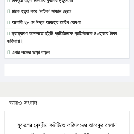
চাঁদপুরে হত্যা মামলায় যুবকের মৃত্যুদণ্ড
মাকে হত্যা করে ‘নাটক’ সাজান ছেলে
আগামী ২৮ মে ঈদুল আজহার তারিখ ঘোষণা
ভ্রাম্যমাণ আদালতে দুইটি প্রতিষ্ঠানকে প্রতিষ্ঠানকে ৪০হাজার টাকা
জরিমানা।
এবার লঞ্চের ভাড়া বাড়ল
১৭ থেকে ২১ শতাংশ বিদ্যুতের দাম বাড়ানোর প্রস্তাব পিডিবির
১৬ মে চাঁদপুর ও ২৫ মে ফেনী সফরে যাবেন প্রধানমন্ত্রী
উচ্চশিক্ষায় গৌরবময় অর্জন: পূর্ণ স্কলারশিপে যুক্তরাষ্ট্রে পিএইচডি
করছেন কুয়েটের কৃতি…
আরও সংবাদ
সারা দেশে বজ্রাঘাতে ১৪ জনের প্রাণহানি
কঠোর হচ্ছে এসএসসি ও এইচএসসি পরীক্ষা
যুবদলের কেন্দ্রীয় কমিটিতে ফরিদগঞ্জের তারেকুর রহমান
ফরিদগঞ্জে আগুনে পুড়লো ৬ ব্যবসা প্রতিষ্ঠান