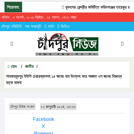
শিরোনাম:
যুবদলের কেন্দ্রীয় কমিটিতে ফরিদগঞ্জের তারেকুর রহমান
রবিবার , ৯ আগস্ট, ২০২৬ খ্রিষ্টাব্দ , ২৫ শ্রাবণ, ১৪৩৩ বঙ্গাব্দ
চাঁদপুর পরিচিতি
লঞ্চ সময়সূচী
ফটো
ভিডিও
হোম
/
জাতীয়
/
শাহমাহমুদপুর ইউপি চেয়ারম্যানসহ ১৫ জনের নাম উল্লেখ করে অজ্ঞাত ৩শ জনের বিরুদ্ধে
হত্যা মামলা
চাঁদপুর নিউজ সংবাদ
০২ জানুয়ারী ২০১৪, ২৩:৩০
Facebook
X
Pinterest