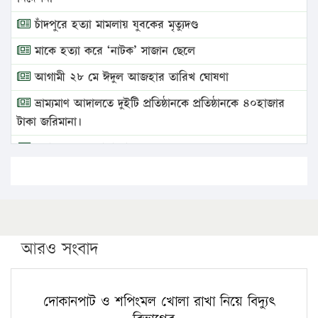
চাঁদপুরে হত্যা মামলায় যুবকের মৃত্যুদণ্ড
মাকে হত্যা করে ‘নাটক’ সাজান ছেলে
আগামী ২৮ মে ঈদুল আজহার তারিখ ঘোষণা
ভ্রাম্যমাণ আদালতে দুইটি প্রতিষ্ঠানকে প্রতিষ্ঠানকে ৪০হাজার
টাকা জরিমানা।
এবার লঞ্চের ভাড়া বাড়ল
১৭ থেকে ২১ শতাংশ বিদ্যুতের দাম বাড়ানোর প্রস্তাব পিডিবির
১৬ মে চাঁদপুর ও ২৫ মে ফেনী সফরে যাবেন প্রধানমন্ত্রী
উচ্চশিক্ষায় গৌরবময় অর্জন: পূর্ণ স্কলারশিপে যুক্তরাষ্ট্রে
পিএইচডি করছেন কুয়েটের কৃতি…
আরও সংবাদ
সারা দেশে বজ্রাঘাতে ১৪ জনের প্রাণহানি
কঠোর হচ্ছে এসএসসি ও এইচএসসি পরীক্ষা
দোকানপাট ও শপিংমল খোলা রাখা নিয়ে বিদ্যুৎ