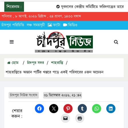
শিরোনাম:
যুবদলের কেন্দ্রীয় কমিটিতে ফরিদগঞ্জের তারেকুর 
শনিবার , ৮ আগস্ট, ২০২৬ খ্রিষ্টাব্দ , ২৪ শ্রাবণ, ১৪৩৩ বঙ্গাব্দ
চাঁদপুর পরিচিতি
লঞ্চ সময়সূচী
ফটো
ভিডিও
হোম
/
চাঁদপুর সদর
/
শাহরাস্তি
/
শাহরাস্তিতে অজ্ঞান পার্টির খপ্পরে পড়ে একই পরিবারের ৪জন অচেতন
চাঁদপুর নিউজ সংবাদ
৩১ ডিসেম্বার ২০১৬, ২১:৪২
শেয়ার
করুন: