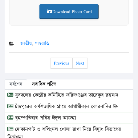
Download Photo Card
জাতীয়
,
শাহরাস্তি
Previous
Next
সর্বশেষ
সর্বাধিক পঠিত
যুবদলের কেন্দ্রীয় কমিটিতে ফরিদগঞ্জের তারেকুর রহমান
চাঁদপুরের অর্ধশতাধিক গ্রামে আগামীকাল কোরবানির ঈদ
বৃহস্পতিবার পবিত্র ঈদুল আজহা
দোকানপাট ও শপিংমল খোলা রাখা নিয়ে বিদ্যুৎ বিভাগের
নির্দেশনা