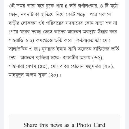
ওই সময় তারা ঘরে ঢুকে প্রায় ৪ ভরি স্বর্ণালংকার, ৪ টি মুঠো
ফোন, নগদ টাকা হাতিয়ে নিয়ে কেটে পড়ে। পরে সকালে
বাড়ীর লোকজন ওই পরিবারের সদস্যদের কোন সাড়া শব্দ না
পেয়ে ঘরের দরজা ভেঙ্গে তাদের অচেতন অবস্থায় উদ্ধার করে
শাহরাস্তি স্বাস্থ্য কমপ্লেক্সে ভর্তি করে। কর্তব্যরত ডাঃ মোঃ
সালাউদ্দিন ও ডাঃ নুসরাত ইমাম সানি অচেতন ব্যক্তিদের ভর্তি
দেয়। অচেতন ব্যক্তিরা হচ্ছে- জাহাঙ্গীর আলম (৬৫),
শাহানারা বেগম (৫০), মোঃ বাবর হোসেন মজুমদার (২৮),
মাহমুদুল আলম সুমন (২০)।
Share this news as a Photo Card