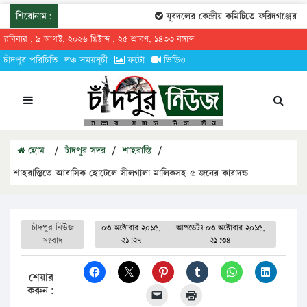
শিরোনাম:
যুবদলের কেন্দ্রীয় কমিটিতে ফরিদগঞ্জের তার
রবিবার , ৯ আগস্ট, ২০২৬ খ্রিষ্টাব্দ , ২৫ শ্রাবণ, ১৪৩৩ বঙ্গাব্দ
চাঁদপুর পরিচিতি
লঞ্চ সময়সূচী
ফটো
ভিডিও
হোম
/
চাঁদপুর সদর
/
শাহরাস্তি
/
শাহরাস্তিতে আবাসিক হোটেলে সীলগালা মালিকসহ ৫ জনের কারাদন্ড
চাঁদপুর নিউজ
০৩ অক্টোবার ২০১৫,
আপডেটঃ
০৩ অক্টোবার ২০১৫,
সংবাদ
২১:২৭
২১:৩৪
শেয়ার
করুন: