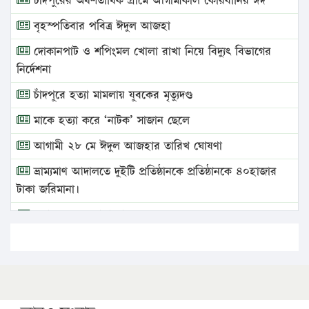
চাঁদপুরের অর্ধশতাধিক গ্রামে আগামীকাল কোরবানির ঈদ
বৃহস্পতিবার পবিত্র ঈদুল আজহা
দোকানপাট ও শপিংমল খোলা রাখা নিয়ে বিদ্যুৎ বিভাগের
নির্দেশনা
চাঁদপুরে হত্যা মামলায় যুবকের মৃত্যুদণ্ড
মাকে হত্যা করে ‘নাটক’ সাজান ছেলে
আগামী ২৮ মে ঈদুল আজহার তারিখ ঘোষণা
ভ্রাম্যমাণ আদালতে দুইটি প্রতিষ্ঠানকে প্রতিষ্ঠানকে ৪০হাজার
টাকা জরিমানা।
এবার লঞ্চের ভাড়া বাড়ল
১৭ থেকে ২১ শতাংশ বিদ্যুতের দাম বাড়ানোর প্রস্তাব পিডিবির
১৬ মে চাঁদপুর ও ২৫ মে ফেনী সফরে যাবেন প্রধানমন্ত্রী
উচ্চশিক্ষায় গৌরবময় অর্জন: পূর্ণ স্কলারশিপে যুক্তরাষ্ট্রে