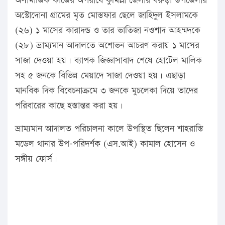
অসামাজিক কাজের অপরাধে কুমিল্লা জেলার বরুড়া উপজেলার
অস্টোদোনা গ্রামের মৃত মোস্তফার ছেলে জাহিদুল ইসলামকে
(২৬) ১ মাসের কারাদন্ড ও তার ভাতিজা নওশাদ আহম্মদকে
(২৮) ভ্রাম্যমান আদালতে অশোভন আচরণ করায় ১ মাসের
সাজা দেওয়া হয়। ব্যাপক জিজ্ঞাসাবাদ শেষে হোটেল মালিক
সহ ৫ জনকে বিভিন্ন মেয়াদে সাজা দেওয়া হয়। এছাড়া
মানবিক দিক বিবেচনাক্রমে ৩ জনকে মুচলেকা দিয়ে তাদের
পরিবারের কাছে হস্তান্তর করা হয়।
ভ্রাম্যমান আদালত পরিচালনা কালে উপস্থিত ছিলেন শাহরাস্তি
মডেল থানার উপ-পরিদর্শক (এস.আই) কামাল হোসেন ও
সঙ্গীয় ফোর্স।