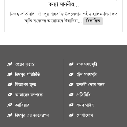
কন্যা মাননীয়…
নিজস্ব প্রতিনিধি: চাঁদপুর শাহরাস্তি উপজেলায় শহীদ হালিম-লিয়াকত
স্মৃতি সংসদের আয়োজনে উঘারিয়া...
বিস্তারিত
ওয়েব বৃত্তান্ত
লঞ্চ সময়সূচী
চাঁদপুর পরিচিতি
ট্রেন সময়সূচী
বিজ্ঞাপন মুল্য
জরুরী ফোন নম্বর
আমাদের সম্পর্কে
প্রতিনিধি
ক্যারিয়ার
ভ্রমন গাইড
চাঁদপুর এর ডাক্তারগন
যোগাযোগ