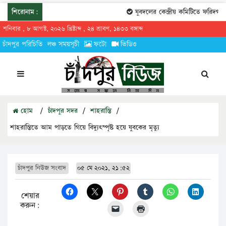
শিরোনাম:
যুবদলের কেন্দ্রীয় কমিটিতে ফরিদগঞ্জে
শনিবার , ৮ আগস্ট, ২০২৬ খ্রিষ্টাব্দ , ২৪ শ্রাবণ, ১৪৩৩ বঙ্গাব্দ
চাঁদপুর পরিচিতি
লঞ্চ সময়সূচী
ফটো
ভিডিও
হোম
/
চাঁদপুর সদর
/
শাহরাস্তি
/
শাহরাস্তিতে আম পাড়তে গিয়ে বিদ্যুৎস্পৃষ্ট হয়ে যুবকের মৃত্যু
চাঁদপুর নিউজ সংবাদ
০৫ মে ২০২১, ২১:৫২
শেয়ার
করুন: