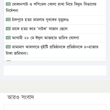
দোকানপাট ও শপিংমল খোলা রাখা নিয়ে বিদ্যুৎ বিভাগের
নির্দেশনা
চাঁদপুরে হত্যা মামলায় যুবকের মৃত্যুদণ্ড
মাকে হত্যা করে ‘নাটক’ সাজান ছেলে
আগামী ২৮ মে ঈদুল আজহার তারিখ ঘোষণা
ভ্রাম্যমাণ আদালতে দুইটি প্রতিষ্ঠানকে প্রতিষ্ঠানকে ৪০হাজার
টাকা জরিমানা।
এবার লঞ্চের ভাড়া বাড়ল
১৭ থেকে ২১ শতাংশ বিদ্যুতের দাম বাড়ানোর প্রস্তাব পিডিবির
১৬ মে চাঁদপুর ও ২৫ মে ফেনী সফরে যাবেন প্রধানমন্ত্রী
উচ্চশিক্ষায় গৌরবময় অর্জন: পূর্ণ স্কলারশিপে যুক্তরাষ্ট্রে
পিএইচডি করছেন কুয়েটের কৃতি…
আরও সংবাদ
সারা দেশে বজ্রাঘাতে ১৪ জনের প্রাণহানি