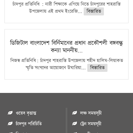
চাঁদপুর প্রতিনিধি : নারী শিক্ষাকে এগিয়ে নিতে চাঁদপুরের শাহরাস্তি
উপজেলায় এই প্রথম ইংরেজি...
বিস্তারিত
ডিজিটাল বাংলাদেশ বির্নিমানের প্রধান প্রকৌশলী বঙ্গবন্ধু
কন্যা মাননীয়…
নিজস্ব প্রতিনিধি: চাঁদপুর শাহরাস্তি উপজেলায় শহীদ হালিম-লিয়াকত
স্মৃতি সংসদের আয়োজনে উঘারিয়া...
বিস্তারিত
ওয়েব বৃত্তান্ত
লঞ্চ সময়সূচী
চাঁদপুর পরিচিতি
ট্রেন সময়সূচী