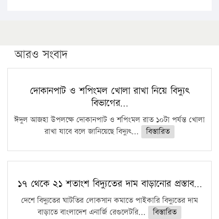
১৭ থেকে ২১ শতাংশ বিদ্যুতের দাম বাড়ানোর প্রস্তাব পিডিবির
১৬ মে চাঁদপুর ও ২৫ মে ফেনী সফরে যাবেন প্রধানমন্ত্রী
উচ্চশিক্ষায় গৌরবময় অর্জন: পূর্ণ স্কলারশিপে যুক্তরাষ্ট্রে
পিএইচডি করছেন কুয়েটের কৃতি…
আরও সংবাদ
সারা দেশে বজ্রাঘাতে ১৪ জনের প্রাণহানি
কঠোর হচ্ছে এসএসসি ও এইচএসসি পরীক্ষা
দোকানপাট ও শপিংমল খোলা রাখা নিয়ে বিদ্যুৎ
বিভাগের…
ফরিদগঞ্জে আগুনে পুড়লো ৬ ব্যবসা প্রতিষ্ঠান
ঈদুল আজহা উপলক্ষে দোকানপাট ও শপিংমল রাত ১০টা পর্যন্ত খোলা
রাখা যাবে বলে জানিয়েছে বিদ্যুৎ...
বিস্তারিত
১৭ থেকে ২১ শতাংশ বিদ্যুতের দাম বাড়ানোর প্রস্তাব…
দেশে বিদ্যুতের ঘাটতির লোকসান কমাতে পাইকারি বিদ্যুতের দাম
বাড়াতে বাংলাদেশ এনার্জি রেগুলেটরি...
বিস্তারিত