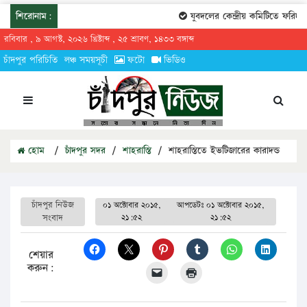
শিরোনাম:
যুবদলের কেন্দ্রীয় কমিটিতে ফরিদগঞ্
রবিবার , ৯ আগস্ট, ২০২৬ খ্রিষ্টাব্দ , ২৫ শ্রাবণ, ১৪৩৩ বঙ্গাব্দ
চাঁদপুর পরিচিতি
লঞ্চ সময়সূচী
ফটো
ভিডিও
হোম
/
চাঁদপুর সদর
/
শাহরাস্তি
/
শাহরাস্তিতে ইভটিজারের কারাদন্ড
চাঁদপুর নিউজ
০১ অক্টোবার ২০১৫,
আপডেটঃ
০১ অক্টোবার ২০১৫,
সংবাদ
২১:৫২
২১:৫২
শেয়ার
করুন: