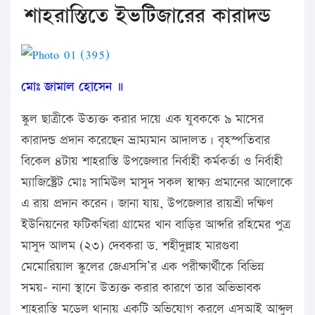
শাহরাস্তিতে ইভটিজারের কারাদন্ড
মোঃ জামাল হোসেন ॥
স্কুল ছাত্রীকে উত্যক্ত করার দায়ে এক যুবককে ৯ মাসের
কারাদন্ড প্রদান করেছেন ভ্রাম্যমান আদালত। বৃহস্পতিবার
বিকেল ৪টায় শাহরাস্তি উপজেলার নির্বাহী কর্মকর্তা ও নির্বাহী
ম্যাজিস্ট্রেট মোঃ সামিউল মাসুদ সকল স্বাক্ষ্য প্রমানের আলোকে
এ রায় প্রদান করেন। জানা যায়, উপজেলার রায়শ্রী দক্ষিণ
ইউনিয়নের ফটিকখিরা গ্রামের খান বাড়ির আব্দরি রহিমের পুত্র
মাসুদ আলম (২৩) দেবকরা ড. শহীদুল্লাহ মারগুবা
মেমোরিয়াল স্কুলের জেএসসি’র এক পরীক্ষার্থীকে বিভিন্ন
সময়- নানা স্থানে উত্যক্ত করার কারণে তার অভিভাবক
শাহরাস্তি মডেল থানায় একটি অভিযোগ করলে এসআই আব্দুল