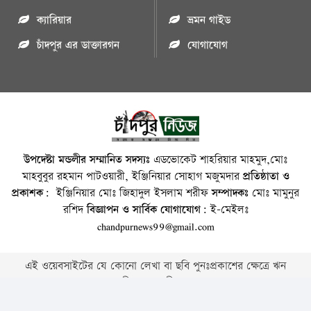
ক্যারিয়ার
ভ্রমন গাইড
চাঁদপুর এর ডাক্তারগন
যোগাযোগ
উপদেষ্টা মন্ডলীর সম্মানিত সদস্যঃ
এডভোকেট শাহরিয়ার মাহমুদ,মোঃ
মাহবুবুর রহমান পাটওয়ারী, ইঞ্জিনিয়ার সোহাগ মজুমদার
প্রতিষ্ঠাতা ও
প্রকাশক:
ইঞ্জিনিয়ার মোঃ জিহাদুল ইসলাম শরীফ
সম্পাদকঃ
মোঃ মামুনুর
রশিদ
বিজ্ঞাপন ও সার্বিক যোগাযোগ:
ই-মেইলঃ
chandpurnews99@gmail.com
এই ওয়েবসাইটের যে কোনো লেখা বা ছবি পুনঃপ্রকাশের ক্ষেত্রে ঋন
স্বীকার বাঞ্চনীয় ।
Copyright © 2026 • Chandpurnews.com • All Rights Reserved