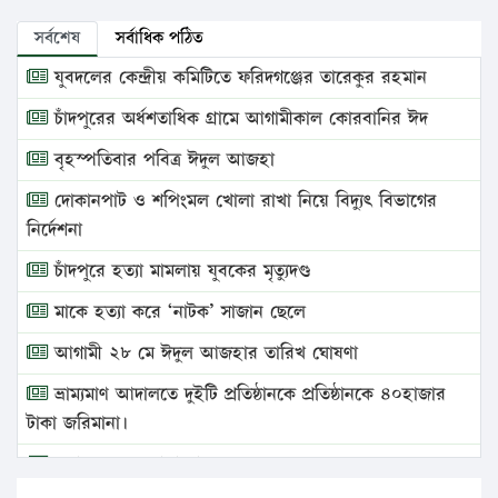
সর্বশেষ
সর্বাধিক পঠিত
যুবদলের কেন্দ্রীয় কমিটিতে ফরিদগঞ্জের তারেকুর রহমান
চাঁদপুরের অর্ধশতাধিক গ্রামে আগামীকাল কোরবানির ঈদ
বৃহস্পতিবার পবিত্র ঈদুল আজহা
দোকানপাট ও শপিংমল খোলা রাখা নিয়ে বিদ্যুৎ বিভাগের
নির্দেশনা
চাঁদপুরে হত্যা মামলায় যুবকের মৃত্যুদণ্ড
মাকে হত্যা করে ‘নাটক’ সাজান ছেলে
আগামী ২৮ মে ঈদুল আজহার তারিখ ঘোষণা
ভ্রাম্যমাণ আদালতে দুইটি প্রতিষ্ঠানকে প্রতিষ্ঠানকে ৪০হাজার
টাকা জরিমানা।
এবার লঞ্চের ভাড়া বাড়ল