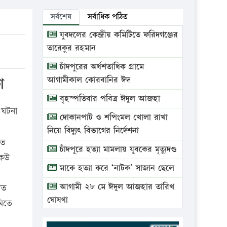
সর্বশেষ
সর্বাধিক পঠিত
যুবদলের কেন্দ্রীয় কমিটিতে ফরিদগঞ্জের
তারেকুর রহমান
চাঁদপুরের অর্ধশতাধিক গ্রামে
া
আগামীকাল কোরবানির ঈদ
বৃহস্পতিবার পবিত্র ঈদুল আজহা
 ঘটনা
দোকানপাট ও শপিংমল খোলা রাখা
নিয়ে বিদ্যুৎ বিভাগের নির্দেশনা
সত
চাঁদপুরে হত্যা মামলায় যুবকের মৃত্যুদণ্ড
কেউ
মাকে হত্যা করে ‘নাটক’ সাজান ছেলে
আগামী ২৮ মে ঈদুল আজহার তারিখ
াত
ঘোষণা
মিতে
ভ্রাম্যমাণ আদালতে দুইটি প্রতিষ্ঠানকে