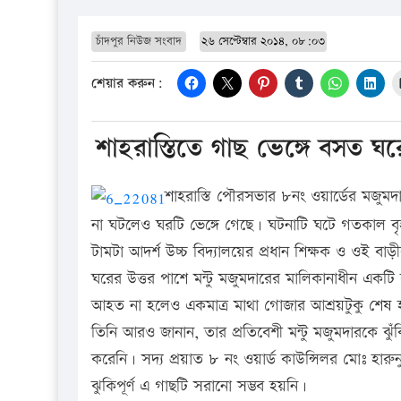
চাঁদপুর নিউজ সংবাদ
২৬ সেপ্টেম্বার ২০১৪, ০৮:০৩
শেয়ার করুন:
শাহরাস্তিতে গাছ ভেঙ্গে বসত 
শাহরাস্তি পৌরসভার ৮নং ওয়ার্ডের মজু
না ঘটলেও ঘরটি ভেঙ্গে গেছে। ঘটনাটি ঘটে গতকাল বৃহস
টামটা আদর্শ উচ্চ বিদ্যালয়ের প্রধান শিক্ষক ও ওই বাড়
ঘরের উত্তর পাশে মন্টু মজুমদারের মালিকানাধীন এক
আহত না হলেও একমাত্র মাথা গোজার আশ্রয়টুকু শেষ 
তিনি আরও জানান, তার প্রতিবেশী মন্টু মজুমদারকে ঝুঁক
করেনি। সদ্য প্রয়াত ৮ নং ওয়ার্ড কাউন্সিলর মোঃ হারু
ঝুকিপূর্ণ এ গাছটি সরানো সম্ভব হয়নি।