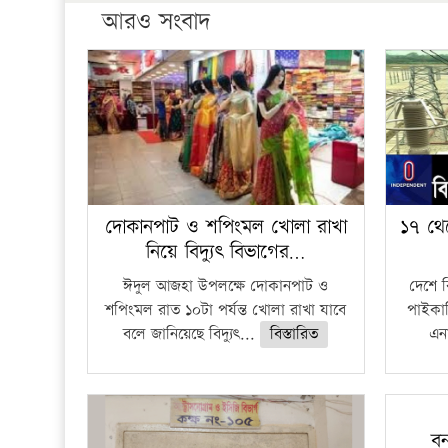
আরও সংবাদ
দোকানপাট ও শপিংমল খোলা রাখা
১৭ থে
নিয়ে বিদ্যুৎ বিভাগের…
ঈদুল আজহা উপলক্ষে দোকানপাট ও
দেশে 
শপিংমল রাত ১০টা পর্যন্ত খোলা রাখা যাবে
পাইকার
বলে জানিয়েছে বিদ্যুৎ...
বিস্তারিত
এনা
বন