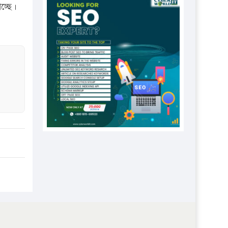
প্রতিষ্ঠানকে ৪০হাজার টাকা জরিমানা।
চ্ছে।
এবার লঞ্চের ভাড়া বাড়ল
১৭ থেকে ২১ শতাংশ বিদ্যুতের দাম
বাড়ানোর প্রস্তাব পিডিবির
১৬ মে চাঁদপুর ও ২৫ মে ফেনী সফরে
যাবেন প্রধানমন্ত্রী
উচ্চশিক্ষায় গৌরবময় অর্জন: পূর্ণ
স্কলারশিপে যুক্তরাষ্ট্রে পিএইচডি করছেন
কুয়েটের কৃতি…
সারা দেশে বজ্রাঘাতে ১৪ জনের
প্রাণহানি
কঠোর হচ্ছে এসএসসি ও এইচএসসি
পরীক্ষা
ফরিদগঞ্জে আগুনে পুড়লো ৬ ব্যবসা