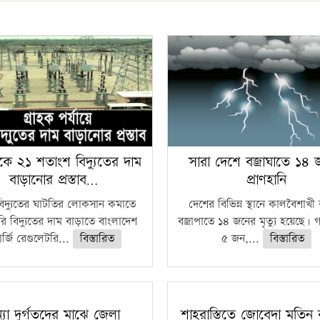
কে ২১ শতাংশ বিদ্যুতের দাম
সারা দেশে বজ্রাঘাতে ১৪
বাড়ানোর প্রস্তাব…
প্রাণহানি
বিদ্যুতের ঘাটতির লোকসান কমাতে
দেশের বিভিন্ন স্থানে কালবৈশাখ
ি বিদ্যুতের দাম বাড়াতে বাংলাদেশ
বজ্রাপাতে ১৪ জনের মৃত্যু হয়েছে। গ
র্জি রেগুলেটরি...
বিস্তারিত
৫ জন,...
বিস্তারিত
্যা দুর্গতদের মাঝে জেলা
শাহরাস্তিতে জোবেদা মতিন 