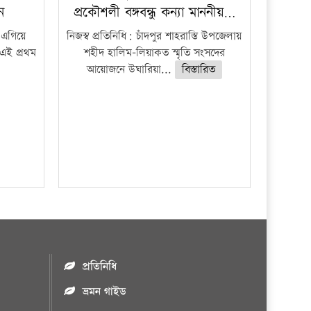
ধন
প্রকৌশলী বঙ্গবন্ধু কন্যা মাননীয়…
 এগিয়ে
নিজস্ব প্রতিনিধি: চাঁদপুর শাহরাস্তি উপজেলায়
 এই প্রথম
শহীদ হালিম-লিয়াকত স্মৃতি সংসদের
আয়োজনে উঘারিয়া...
বিস্তারিত
প্রতিনিধি
ভ্রমন গাইড