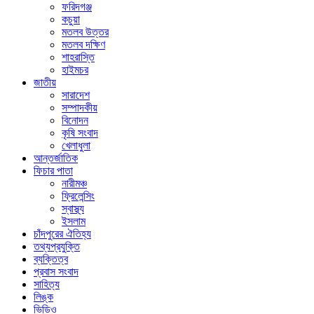
ফরিদগঞ্জ
কচুয়া
মতলব উত্তর
মতলব দক্ষিণ
শাহরাস্তি
হাইমচর
জাতীয়
সারাদেশ
সম্পাদকীয়
বিনোদন
কৃষি সংবাদ
খেলাধুলা
আন্তর্জাতিক
ফিচার পাতা
নারীমঞ্চ
ফ্রিলেন্সিং
স্বাস্থ্য
ইসলাম
চাঁদপুরের ঐতিহ্য
তথ্যপ্রযুক্তি
ব্যক্তিত্ব
প্রবাস সংবাদ
সাহিত্য
লিঙ্ক
ভিডিও