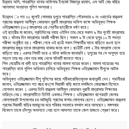
উল্ল্যাহ অলি, শাহরাস্তি থানার অফিসার ইনচার্জ মিজানুর রহমান, এস আই মোঃ বাছির
আলমসহ অন্যান্য পুলিশ সদস্যরা।
উল্ল্যেখ ঃ গত ৩১ জুলাই সোমবার দুপুরে শাহরাস্তি পৌরসভার ৯ নং ওয়ার্ডের বাত্ত্বলা
গ্রামের বাত্ত্বলা আলীমুল কোরআন নুরানী মাদ্রাসার অফিস কক্ষে অভিযুক্ত শিক্ষক
ওহিদুজ্জামান (৩০) মাদ্রাসার ৩য় শ্রেণীর ছাত্রীকে ধর্ষণ করে।
ওই ছাত্রীর মা জানান, প্রতিদিনের ন্যায় ওইদিন তার মেয়ে সকাল ৯ টার পূর্বেই মাদ্রাসায়
যায়। ঘটনার দিন মাদ্রাসায় আরবী পরীক্ষা ছিল। সকাল ৯ টা থেকে দুপুর ১২ টা পযন্ত
পরীক্ষা অনুষ্ঠিত হয়। পরীক্ষা শেষে ওই ছাএী সকল শিক্ষার্থীর সাথে বাড়িতে রওনা হলে
মাদ্রাসার হুজুর তাকে মাদ্রাসায় থাকার জন্য বলে। ছাএীটি বেলা ২ টায় মাদ্রাসা থেকে
বাড়িতে যায়। এরপর শিশুটি ভয়ে এ ঘটনা কাউকে জানায়নি। দুপুরের পর সে অসুস্থ হয়ে
পড়লে তার বড় বোন তার কাছ থেকে ঘটনাটি জানতে পারে।
শিশু মেয়েটির মা বাদী হয়ে শাহরাস্তি থানায় মামলা দায়ের করেন। মামলা দায়েরের পর
শাহরাস্তি থানা পুলিশ অভিযান চালিয়ে অভিযুক্ত শিক্ষক ওহিদুজ্জামান দীপুকে আটক
করে।
অভিযুক্ত ওহিদুজ্জামান দীপু পুলিশের কাছে স্বীকারোক্তিমূলক জবানবন্দী দেন। স্থানীয়রা
জানান, ওহিদুজ্জামান গত বছর বাও¦লা মিয়াজী বাড়ি জামে মসজিদে মোয়জ্জেম হিসেবে
যোগদান করেন । এরপর তিনি বাত্ত্বলা আলীমূল কোরআন নুরানী মাদ্রাসায় শিক্ষকের
দায়িত্ব নেয়। মাদ্রাসাটিতে তিনিই একমাএ শিক্ষক। ওহিদুজ্জামান বাগেরহাট জেলার
মোল্লারহাট উপজেলার চর আটজুড়ি গ্রামের বাশার মোল্লার ছেলে। ওহিদুজ্জামান বাত্ত্বলা
গ্রমের মিয়াজী বাড়ির হুমায়ূনের ঘরে পরিবার সহকারে বসবাস করে আসছেন। মঙ্গলবার
বিকেলে তাকে চাঁদপুর অদালতে নেয়া হলে আদালত তাকে জেল হাজতে প্রেরণ করে।