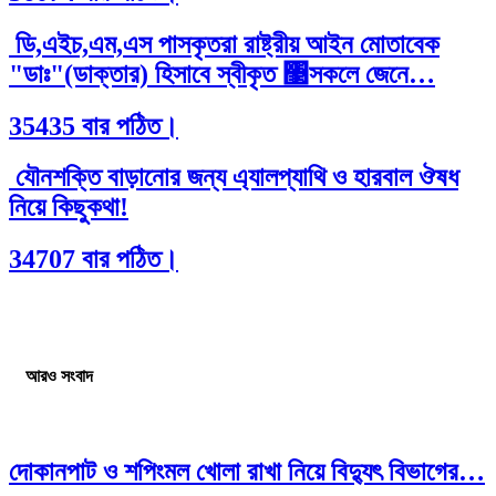
ডি,এইচ,এম,এস পাসকৃতরা রাষ্ট্রীয় আইন মোতাবেক
"ডাঃ"(ডাক্তার) হিসাবে স্বীকৃত ঳সকলে জেনে…
35435 বার পঠিত।
যৌনশক্তি বাড়ানোর জন্য এ্যালপ্যাথি ও হারবাল ঔষধ
নিয়ে কিছুকথা!
34707 বার পঠিত।
আরও সংবাদ
দোকানপাট ও শপিংমল খোলা রাখা নিয়ে বিদ্যুৎ বিভাগের…