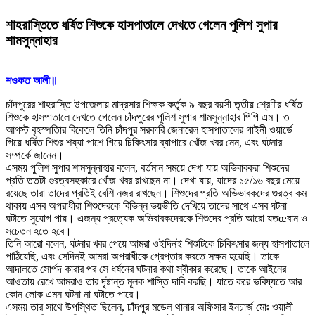
শাহরাস্তিতে ধর্ষিত শিশুকে হাসপাতালে দেখতে গেলেন পুলিশ সুপার
শামসুন্নাহার
শওকত আলী॥
চাঁদপুরের শাহরাস্তি উপজেলায় মাদ্রসার শিক্ষক কর্তৃক ৯ বছর বয়সী তৃতীয় শ্রেণীর ধর্ষিত
শিশুকে হাসপাতালে দেখতে গেলেন চাঁদপুরের পুলিশ সুপার শামসুন্নাহার পিপি এম। ৩
আগস্ট বৃহস্পতিার বিকেলে তিনি চাঁদপুর সরকারি জেনারেল হাসপাতালের গাইনী ওয়ার্ডে
গিয়ে ধর্ষিত শিশুর শয্যা পাশে গিয়ে চিকিৎসার ব্যাপারে খোঁজ খবর নেন, এবং ঘটনার
সম্পর্কে জানেন।
এসময় পুলিশ সুপার শামসুন্নাহার বলেন, বর্তমান সময়ে দেখা যায় অভিবাবকরা শিশুদের
প্রতি ততটা গুরত্বসহকারে খোঁজ খবর রাখছেন না। দেখা যায়, যাদের ১৫/১৬ বছর মেয়ে
রয়েছে তারা তাদের প্রতিই বেশি নজর রাখছেন। শিশুদের প্রতি অভিভাবকদের গুরত্ব কম
থাকায় এসব অপরাধীরা শিশুদেরকে বিভিন্ন ভয়ভীতি দেখিয়ে তাদের সাথে এসব ঘটনা
ঘটাতে সুযোগ পায়। এজন্য প্রত্যেক অভিবাবকদেরকে শিশুদের প্রতি আরো যতœবান ও
সচেতন হতে হবে।
তিনি আরো বলেন, ঘটনার খবর পেয়ে আমরা ওইদিনই শিশুটিকে চিকিৎসার জন্য হাসপাতালে
পাঠিয়েছি, এবং সেদিনই আমরা অপরাধীকে গ্রেপ্তার করতে সক্ষম হয়েছি। তাকে
আদালতে সোর্পদ কারার পর সে ধর্ষনের ঘটনার কথা স্বীকার করেছে। তাকে আইনের
আওতায় রেখে আমরাও তার দৃষ্টান্ত মূলক শাস্তি দাবি করছি। যাতে করে ভবিষ্যতে আর
কোন লোক এমন ঘটনা না ঘটাতে পারে।
এসময় তার সাথে উপস্থিত ছিলেন, চাঁদপুর মডেল থানার অফিসার ইনচার্জ মোঃ ওয়ালী