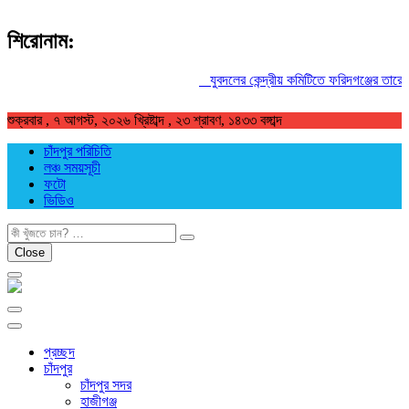
শিরোনাম:
যুবদলের কেন্দ্রীয় কমিটিতে ফরিদগঞ্জের তারেকুর 
শুক্রবার , ৭ আগস্ট, ২০২৬ খ্রিষ্টাব্দ , ২৩ শ্রাবণ, ১৪৩৩ বঙ্গাব্দ
চাঁদপুর পরিচিতি
লঞ্চ সময়সূচী
ফটো
ভিডিও
খুজুন
Close
প্রচ্ছদ
চাঁদপুর
চাঁদপুর সদর
হাজীগঞ্জ