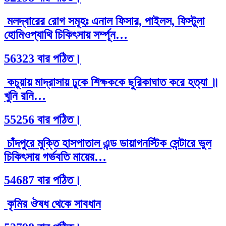
মলদ্বারের রোগ সমূহঃ এনাল ফিসার, পাইলস, ফিস্টুলা
হোমিওপ্যাথি চিকিৎসায় সর্ম্পূন…
56323 বার পঠিত।
কচুয়ায় মাদ্রাসায় ঢুকে শিক্ষককে ছুরিকাঘাত করে হত্যা ॥
খুনি রনি…
55256 বার পঠিত।
চাঁদপুরে মুক্তি হাসপাতাল এন্ড ডায়াগনস্টিক সেন্টারে ভুল
চিকিৎসায় গর্ভবতি মায়ের…
54687 বার পঠিত।
কৃমির ঔষধ থেকে সাবধান