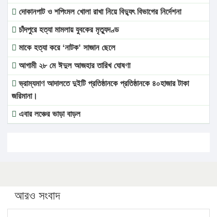
দোকানপাট ও শপিংমল খোলা রাখা নিয়ে বিদ্যুৎ বিভাগের নির্দেশনা
চাঁদপুরে হত্যা মামলায় যুবকের মৃত্যুদণ্ড
মাকে হত্যা করে ‘নাটক’ সাজান ছেলে
আগামী ২৮ মে ঈদুল আজহার তারিখ ঘোষণা
ভ্রাম্যমাণ আদালতে দুইটি প্রতিষ্ঠানকে প্রতিষ্ঠানকে ৪০হাজার টাকা
জরিমানা।
এবার লঞ্চের ভাড়া বাড়ল
১৭ থেকে ২১ শতাংশ বিদ্যুতের দাম বাড়ানোর প্রস্তাব পিডিবির
১৬ মে চাঁদপুর ও ২৫ মে ফেনী সফরে যাবেন প্রধানমন্ত্রী
উচ্চশিক্ষায় গৌরবময় অর্জন: পূর্ণ স্কলারশিপে যুক্তরাষ্ট্রে পিএইচডি
করছেন কুয়েটের কৃতি…
আরও সংবাদ
সারা দেশে বজ্রাঘাতে ১৪ জনের প্রাণহানি
কঠোর হচ্ছে এসএসসি ও এইচএসসি পরীক্ষা