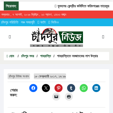
শিরোনাম:
যুবদলের কেন্দ্রীয় কমিটিতে ফরিদগঞ্জের তারেকুর রহম
শুক্রবার , ৭ আগস্ট, ২০২৬ খ্রিষ্টাব্দ , ২৩ শ্রাবণ, ১৪৩৩ বঙ্গাব্দ
চাঁদপুর পরিচিতি
লঞ্চ সময়সূচী
ফটো
ভিডিও
হোম
/
চাঁদপুর সদর
/
শাহরাস্তি
/
শাহরাস্তিতে নবজাতকের লাশ উদ্ধার
চাঁদপুর নিউজ সংবাদ
১৮ ফেব্রুয়ারী ২০১৭, ১৯:২৬
শেয়ার
করুন: