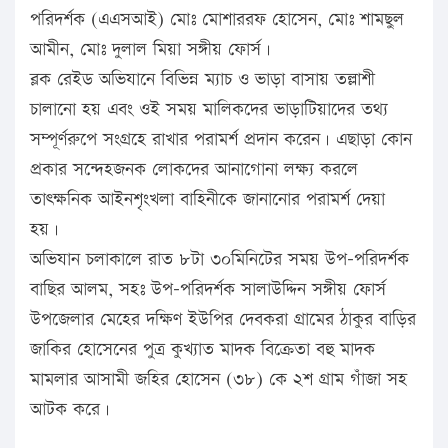
পরিদর্শক (এএসআই) মোঃ মোশাররফ হোসেন, মোঃ শামছুল
আমীন, মোঃ দুলাল মিয়া সঙ্গীয় ফোর্স।
ব্লক রেইড অভিযানে বিভিন্ন ম্যাচ ও ভাড়া বাসায় তল্লাশী
চালানো হয় এবং ওই সময় মালিকদের ভাড়াটিয়াদের তথ্য
সম্পূর্ণরুপে সংগ্রহে রাখার পরামর্শ প্রদান করেন। এছাড়া কোন
প্রকার সন্দেহজনক লোকদের আনাগোনা লক্ষ্য করলে
তাৎক্ষনিক আইনশৃংখলা বাহিনীকে জানানোর পরামর্শ দেয়া
হয়।
অভিযান চলাকালে রাত ৮টা ৩০মিনিটের সময় উপ-পরিদর্শক
বাছির আলম, সহঃ উপ-পরিদর্শক সালাউদ্দিন সঙ্গীয় ফোর্স
উপজেলার মেহের দক্ষিণ ইউপির দেবকরা গ্রামের ঠাকুর বাড়ির
জাকির হোসেনের পুত্র কুখ্যাত মাদক বিক্রেতা বহু মাদক
মামলার আসামী জহির হোসেন (৩৮) কে ২শ গ্রাম গাঁজা সহ
আটক করে।