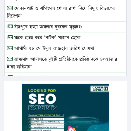
দোকানপাট ও শপিংমল খোলা রাখা নিয়ে বিদ্যুৎ বিভাগের
নির্দেশনা
চাঁদপুরে হত্যা মামলায় যুবকের মৃত্যুদণ্ড
মাকে হত্যা করে ‘নাটক’ সাজান ছেলে
আগামী ২৮ মে ঈদুল আজহার তারিখ ঘোষণা
ভ্রাম্যমাণ আদালতে দুইটি প্রতিষ্ঠানকে প্রতিষ্ঠানকে ৪০হাজার
টাকা জরিমানা।
এবার লঞ্চের ভাড়া বাড়ল
১৭ থেকে ২১ শতাংশ বিদ্যুতের দাম বাড়ানোর প্রস্তাব পিডিবির
১৬ মে চাঁদপুর ও ২৫ মে ফেনী সফরে যাবেন প্রধানমন্ত্রী
উচ্চশিক্ষায় গৌরবময় অর্জন: পূর্ণ স্কলারশিপে যুক্তরাষ্ট্রে
পিএইচডি করছেন কুয়েটের কৃতি…
সারা দেশে বজ্রাঘাতে ১৪ জনের প্রাণহানি