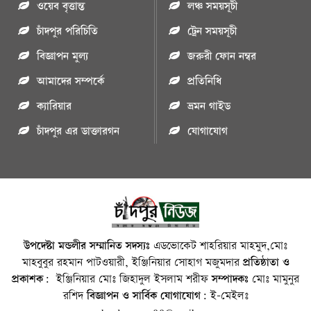
ওয়েব বৃত্তান্ত
লঞ্চ সময়সূচী
চাঁদপুর পরিচিতি
ট্রেন সময়সূচী
বিজ্ঞাপন মুল্য
জরুরী ফোন নম্বর
আমাদের সম্পর্কে
প্রতিনিধি
ক্যারিয়ার
ভ্রমন গাইড
চাঁদপুর এর ডাক্তারগন
যোগাযোগ
উপদেষ্টা মন্ডলীর সম্মানিত সদস্যঃ
এডভোকেট শাহরিয়ার মাহমুদ,মোঃ
মাহবুবুর রহমান পাটওয়ারী, ইঞ্জিনিয়ার সোহাগ মজুমদার
প্রতিষ্ঠাতা ও
প্রকাশক:
ইঞ্জিনিয়ার মোঃ জিহাদুল ইসলাম শরীফ
সম্পাদকঃ
মোঃ মামুনুর
রশিদ
বিজ্ঞাপন ও সার্বিক যোগাযোগ:
ই-মেইলঃ