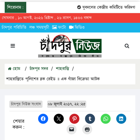
শিরোনাম:
যুবদলের কেন্দ্রীয় কমিটিতে ফরিদগঞ্জের
সোমবার , ১০ আগস্ট, ২০২৬ খ্রিষ্টাব্দ , ২৬ শ্রাবণ, ১৪৩৩ বঙ্গাব্দ
চাঁদপুর পরিচিতি
লঞ্চ সময়সূচী
ফটো
ভিডিও
হোম
/
চাঁদপুর সদর
/
শাহরাস্তি
/
শাহরাস্তিতে পুলিশের ব্লক রেইড ॥ এক গাঁজা বিক্রেতা আটক
চাঁদপুর নিউজ সংবাদ
০৮ জুলাই ২০১৭, ২২:২৫
শেয়ার
করুন: