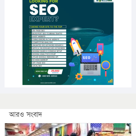
১৬ মে চাঁদপুর ও ২৫ মে ফেনী সফরে যাবেন প্রধানমন্ত্রী
উচ্চশিক্ষায় গৌরবময় অর্জন: পূর্ণ স্কলারশিপে যুক্তরাষ্ট্রে
পিএইচডি করছেন কুয়েটের কৃতি…
সারা দেশে বজ্রাঘাতে ১৪ জনের প্রাণহানি
কঠোর হচ্ছে এসএসসি ও এইচএসসি পরীক্ষা
ফরিদগঞ্জে আগুনে পুড়লো ৬ ব্যবসা প্রতিষ্ঠান
আরও সংবাদ