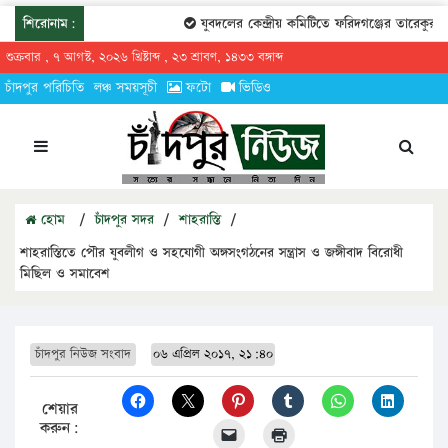
শিরোনাম:
যুবদলের কেন্দ্রীয় কমিটিতে ফরিদগঞ্জের তারেকুর রহম
শুক্রবার , ৭ আগস্ট, ২০২৬ খ্রিষ্টাব্দ , ২৩ শ্রাবণ, ১৪৩৩ বঙ্গাব্দ
চাঁদপুর পরিচিতি
লঞ্চ সময়সূচী
ফটো
ভিডিও
হোম
/
চাঁদপুর সদর
/
শাহরাস্তি
/
শাহরাস্তিতে পৌর যুবলীগ ও সহযোগী অঙ্গসংগঠনের সন্ত্রাস ও জঙ্গীবাদ বিরোধী
মিছিল ও সমাবেশ
চাঁদপুর নিউজ সংবাদ
০৬ এপ্রিল ২০১৭, ২১:৪০
শেয়ার
করুন: