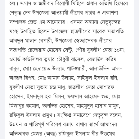
হয়। সন্ত্রাস ও জঙ্গীবাদ বিরোধী মিছিলে প্রধান অতিথি হিসেবে
নেতৃত্ব দেন উপজেলা আওয়ামী লীগের প্রচার ও প্রকাশনা
সম্পাদক জেড এম আনোয়ার। এসময় অন্যান্য নেতৃবৃন্দের
মধ্যে উপস্থিত ছিলেন উপজেলা ছাত্রলীগের সাবেক সভাপতি
আবদুল মান্নান বেপারী, উপজেলা স্বেচ্ছাসেবক লীগের
সভাপতি রেদোয়ান হোসেন সেন্টু, পৌর যুবলীগ নেতা ১০নং
ওয়ার্ড কাউন্সিলর তুষার চৌধুরী রাসেল, রেজাউল করিম
বাবুল, মোঃ হেদায়েত উল্যাহ পাটওয়ারী, আলাউদ্দিন আল-
আজাদ রিপন, মোঃ আমান উল্যাহ, সাইফুল ইসলাম রনি,
যুবলীগ নেতা সুভাষ চন্দ্র মাধু, ছাত্রলীগ নেতা মোশারফ
হোসেন, ইমদাদুল হক মিলন, ফয়সাল আহমেদ শুভ, মোঃ
মিজানুর রহমান, তানভির হোসেন, মাহমুদুল হাসান মামুন,
রফিকুল ইসলাম প্রমুখ। সংক্ষিপ্ত সমাবেশে নেতৃবৃন্দ বলেন,
উন্নয়ন ও শান্তিপূর্ণ পরিবেশ বজায় রাখার স্বার্থে আমাদের
অভিভাবক মেজর (অবঃ) রফিকুল ইসলাম বীর উত্তমের