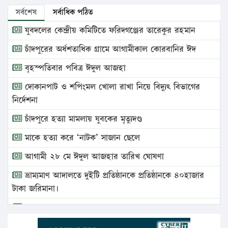
সর্বশেষ
সর্বাধিক পঠিত
যুবদলের কেন্দ্রীয় কমিটিতে ফরিদগঞ্জের তারেকুর রহমান
চাঁদপুরের অর্ধশতাধিক গ্রামে আগামীকাল কোরবানির ঈদ
বৃহস্পতিবার পবিত্র ঈদুল আজহা
দোকানপাট ও শপিংমল খোলা রাখা নিয়ে বিদ্যুৎ বিভাগের
নির্দেশনা
চাঁদপুরে হত্যা মামলায় যুবকের মৃত্যুদণ্ড
মাকে হত্যা করে ‘নাটক’ সাজান ছেলে
আগামী ২৮ মে ঈদুল আজহার তারিখ ঘোষণা
ভ্রাম্যমাণ আদালতে দুইটি প্রতিষ্ঠানকে প্রতিষ্ঠানকে ৪০হাজার
টাকা জরিমানা।
এবার লঞ্চের ভাড়া বাড়ল
১৭ থেকে ২১ শতাংশ বিদ্যুতের দাম বাড়ানোর প্রস্তাব পিডিবির