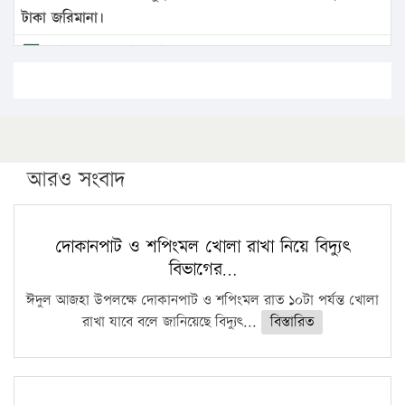
টাকা জরিমানা।
এবার লঞ্চের ভাড়া বাড়ল
১৭ থেকে ২১ শতাংশ বিদ্যুতের দাম বাড়ানোর প্রস্তাব পিডিবির
১৬ মে চাঁদপুর ও ২৫ মে ফেনী সফরে যাবেন প্রধানমন্ত্রী
উচ্চশিক্ষায় গৌরবময় অর্জন: পূর্ণ স্কলারশিপে যুক্তরাষ্ট্রে
পিএইচডি করছেন কুয়েটের কৃতি…
আরও সংবাদ
সারা দেশে বজ্রাঘাতে ১৪ জনের প্রাণহানি
কঠোর হচ্ছে এসএসসি ও এইচএসসি পরীক্ষা
দোকানপাট ও শপিংমল খোলা রাখা নিয়ে বিদ্যুৎ
বিভাগের…
ফরিদগঞ্জে আগুনে পুড়লো ৬ ব্যবসা প্রতিষ্ঠান
ঈদুল আজহা উপলক্ষে দোকানপাট ও শপিংমল রাত ১০টা পর্যন্ত খোলা
রাখা যাবে বলে জানিয়েছে বিদ্যুৎ...
বিস্তারিত