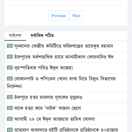
Previous
Next
সর্বশেষ
সর্বাধিক পঠিত
যুবদলের কেন্দ্রীয় কমিটিতে ফরিদগঞ্জের তারেকুর রহমান
চাঁদপুরের অর্ধশতাধিক গ্রামে আগামীকাল কোরবানির ঈদ
বৃহস্পতিবার পবিত্র ঈদুল আজহা
দোকানপাট ও শপিংমল খোলা রাখা নিয়ে বিদ্যুৎ বিভাগের
নির্দেশনা
চাঁদপুরে হত্যা মামলায় যুবকের মৃত্যুদণ্ড
মাকে হত্যা করে ‘নাটক’ সাজান ছেলে
আগামী ২৮ মে ঈদুল আজহার তারিখ ঘোষণা
ভ্রাম্যমাণ আদালতে দুইটি প্রতিষ্ঠানকে প্রতিষ্ঠানকে ৪০হাজার