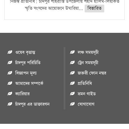
নিজস্ব প্রতিনিধি: চাঁদপুর শাহরাস্তি উপজেলায় শহীদ হালিম-লিয়াকত
স্মৃতি সংসদের আয়োজনে উঘারিয়া...
বিস্তারিত
ওয়েব বৃত্তান্ত
লঞ্চ সময়সূচী
চাঁদপুর পরিচিতি
ট্রেন সময়সূচী
বিজ্ঞাপন মুল্য
জরুরী ফোন নম্বর
আমাদের সম্পর্কে
প্রতিনিধি
ক্যারিয়ার
ভ্রমন গাইড
চাঁদপুর এর ডাক্তারগন
যোগাযোগ