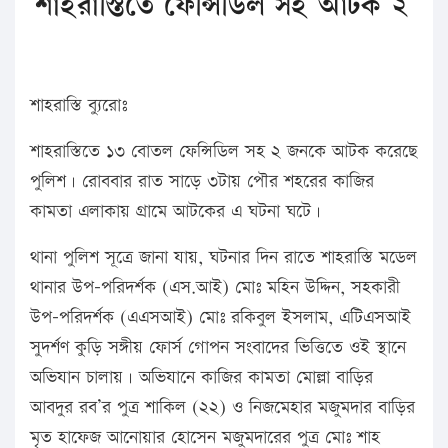
শাহরাস্তিতে ফেন্সিডিল সহ আটক ২
শাহরাস্তি ব্যুরোঃ
শাহরাস্তিতে ১৩ বোতল ফেন্সিডিল সহ ২ জনকে আটক করেছে
পুলিশ। রোববার রাত সাড়ে ৩টায় পৌর শহরের কাজির
কামতা এলাকায় গ্রামে আটকের এ ঘটনা ঘটে।
থানা পুলিশ সূত্রে জানা যায়, ঘটনার দিন রাতে শাহরাস্তি মডেল
থানার উপ-পরিদর্শক (এস.আই) মোঃ মহিন উদ্দিন, সহকারী
উপ-পরিদর্শক (এএসআই) মোঃ রকিবুল ইসলাম, এটিএসআই
সুদর্শণ কুড়ি সঙ্গীয় ফোর্স গোপন সংবাদের ভিত্তিতে ওই স্থানে
অভিযান চালায়। অভিযানে কাজির কামতা মোল্লা বাড়ির
আবদুর রব’র পুত্র শাকিল (২২) ও নিজমেহার মজুমদার বাড়ির
মৃত হাফেজ আনোয়ার হোসেন মজুমদারের পুত্র মোঃ শাহ