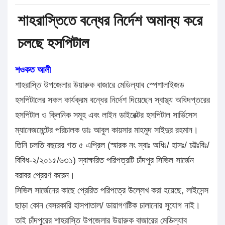
শাহরাস্তিতে বন্ধের নির্দেশ অমান্য করে
চলছে হসপিটাল
শওকত আলী
শাহরাস্তি উপজেলার উয়ারুক বাজারে মেডিল্যাব স্পেশালাইজড
হসপিটালের সকল কার্যক্রম বন্ধের নির্দেশ দিয়েছেন স্বাস্থ্য অধিদপ্তরের
হসপিটাল ও ক্লিনিক সমূহ এবং লাইন ডাইরেক্টর হসপিটাল সার্ভিসেস
ম্যানেজমেন্টের পরিচালক ডাঃ আবুল কায়সার মাহমুদ সাইদুর রহমান।
তিনি চলতি বছরের গত ৫ এপ্রিল (স্মারক নং স্বাঃ অধিঃ/ হাসঃ/ চট্টঃবিঃ/
বিবিধ-২/২০১৫/৬৩১) স্বাক্ষরিত পরিপত্রটি চাঁদপুর সিভিল সার্জেন
বরাবর প্রেরণ করেন।
সিভিল সার্জেনের কাছে প্রেরিত পরিপত্রে উল্লেখ করা হয়েছে, লাইসেন্স
ছাড়া কোন বেসরকারি হাসপাতাল/ ডায়াগণষ্টিক চালানোর সুযোগ নাই।
তাই চাঁদপুরের শাহরাস্তি উপজেলার উয়ারুক বাজারের মেডিল্যাব