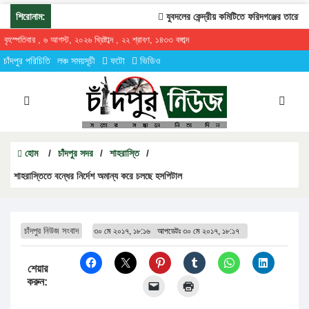
শিরোনাম:
যুবদলের কেন্দ্রীয় কমিটিতে ফরিদগঞ্জের তারেকুর রহ
বৃহস্পতিবার , ৬ আগস্ট, ২০২৬ খ্রিষ্টাব্দ , ২২ শ্রাবণ, ১৪৩৩ বঙ্গাব্দ
চাঁদপুর পরিচিতি
লঞ্চ সময়সূচী
ফটো
ভিডিও
হোম
/
চাঁদপুর সদর
/
শাহরাস্তি
/
শাহরাস্তিতে বন্ধের নির্দেশ অমান্য করে চলছে হসপিটাল
চাঁদপুর নিউজ সংবাদ
৩০ মে ২০১৭, ১৮:১৬
আপডেটঃ
৩০ মে ২০১৭, ১৮:১৭
শেয়ার
করুন: