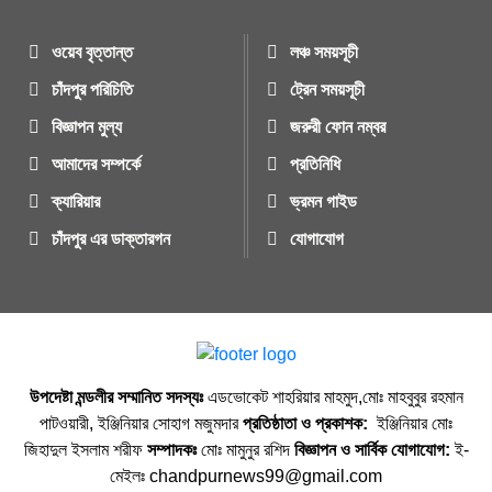
ওয়েব বৃত্তান্ত
লঞ্চ সময়সূচী
চাঁদপুর পরিচিতি
ট্রেন সময়সূচী
বিজ্ঞাপন মুল্য
জরুরী ফোন নম্বর
আমাদের সম্পর্কে
প্রতিনিধি
ক্যারিয়ার
ভ্রমন গাইড
চাঁদপুর এর ডাক্তারগন
যোগাযোগ
উপদেষ্টা মন্ডলীর সম্মানিত সদস্যঃ
এডভোকেট শাহরিয়ার মাহমুদ,মোঃ মাহবুবুর রহমান
পাটওয়ারী, ইঞ্জিনিয়ার সোহাগ মজুমদার
প্রতিষ্ঠাতা ও প্রকাশক:
ইঞ্জিনিয়ার মোঃ
জিহাদুল ইসলাম শরীফ
সম্পাদকঃ
মোঃ মামুনুর রশিদ
বিজ্ঞাপন ও সার্বিক যোগাযোগ:
ই-
মেইলঃ chandpurnews99@gmail.com