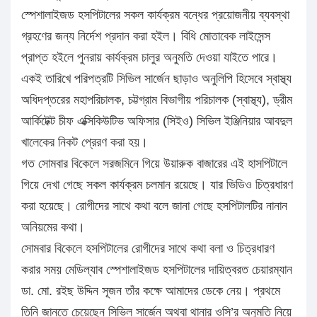
স্পেশালাইজড হসপিটালের সকল কার্যক্রম বন্ধের প্রয়োজনীয় ব্যবস্থা
গ্রহণের জন্য নির্দেশ প্রদান করা হইল। বিধি মোতাবেক লাইসেন্স
প্রাপ্ত হইলে পুনরায় কার্যক্রম চালুর অনুমতি দেওয়া যাইতে পারে।
একই তারিখে পরিপত্রটি সিভিল সার্জেন ছাড়াও অনুলিপি হিসেবে স্বাস্থ্য
অধিদপ্তরের মহাপরিচালক, চট্টগ্রাম বিভাগীয় পরিচালক (স্বাস্থ্য), ড্রীম
আর্কিটেক্ট চীফ এক্সিকিউটিভ অফিসার (সিইও) সিভিল ইঞ্জিনিয়ার আবদুল
খালেকের নিকট প্রেরণ করা হয়।
গত সোমবার বিকেলে সরজমিনে গিয়ে উয়ারুক বাজারের এই হাসপিটালে
গিয়ে দেখা গেছে সকল কার্যক্রম চলমান রয়েছে। যার ভিডিও চিত্রধারণ
করা হয়েছে। রোগীদের সাথে কথা বলে জানা গেছে হসপিটালটির নানান
অনিয়মের কথা।
সোমবার বিকেলে হসপিটালের রোগীদের সাথে কথা বলা ও চিত্রধারণ
করার সময় মেডিল্যাব স্পেশালাইজড হসপিটালের দায়িত্বরত চেয়ারম্যান
ডা. মো. রইছ উদ্দিন সূজন তাঁর কক্ষে আমাদের ডেকে নেয়। প্রথমে
তিনি জানতে চেয়েছেন সিভিল সার্জেন অথবা থানার ওসি’র অনুমতি নিয়ে