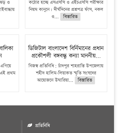
ী ঝড় ও
কঠোর হচ্ছে এসএসসি ও এইচএসসি পরীক্ষার
াইবান্ধায়
নিয়ম কানুনে। দীর্ঘদিনের প্রশ্নপত্র ফাঁস, নকল
ও...
বিস্তারিত
বালিকা
ডিজিটাল বাংলাদেশ বির্নিমানের প্রধান
ধন
প্রকৌশলী বঙ্গবন্ধু কন্যা মাননীয়…
 এগিয়ে
নিজস্ব প্রতিনিধি: চাঁদপুর শাহরাস্তি উপজেলায়
 এই প্রথম
শহীদ হালিম-লিয়াকত স্মৃতি সংসদের
আয়োজনে উঘারিয়া...
বিস্তারিত
প্রতিনিধি