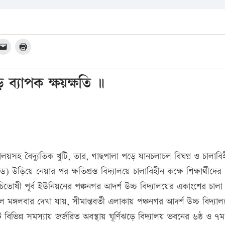
ড়ে ব্যাপক ক্ষয়ক্ষতি ॥
 বিদ্যালয়সহ বৈদ্যুতিক খুটি, তার, গাছপালা পড়ে যানচলাচল বিঘগ্ন ও চালাব
েড) উড়িয়ে নেয়ার পর ক্ষতিগ্রস্ত বিদ্যালয়ে চালাবিহীন কক্ষে শিক্ষার্থীদের
িতোষী পূর্ব ইউনিয়নের পঞ্চনগর আদর্শ উচ্চ বিদ্যালয়ের একাংশের চাল
গলবার দেখা যায়, সীমান্তবর্তী এলাকায় পঞ্চনগর আদর্শ উচ্চ বিদ্যাল
িভিন্ন সমস্যায় জর্জরিত অবস্থায় ঘূর্ণিঝড়ে বিদ্যালয় ভবনের ৬ষ্ঠ ও ৭ম 