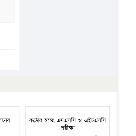
প্রতিষ্ঠান
 জনের
কঠোর হচ্ছে এসএসসি ও এইচএসসি
পরীক্ষা