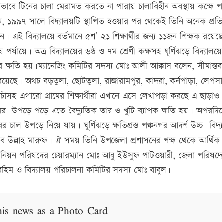
্থাভাবে টিনের চালা মেরামত করতে না পারায় চালাবিহীন অবস্থায় কক্ষে প
েন, ১৯৯৭ সালে বিদ্যালয়টি স্থাপিত হওয়ার পর থেকেই তিনি অনেক প্রত
। এই বিদ্যালয়ে বর্তমানে ৫শ’ ২১ শিক্ষার্থীর জন্য ১১জন শিক্ষক রয়েছ
যায়ে। অত্র বিদ্যালয়ের ৬ষ্ঠ ও ৭ম শ্রেণী কক্ষসহ ঘূর্ণিঝড়ে বিদ্যালয়
 ক্ষতি হয়।ম্যানেজিং কমিটির সদস্য মোঃ আলী আক্কাস বলেন, সীমান্তবর
য়েছে। অথচ বড়তুলা, ছোটতুলা, রাজারামপুর, কাদরা, কর্নপাড়া, লেপসা
চোঁসহ এগারো গ্রামের শিক্ষার্থীরা এখানে এসে লেখাপড়া করছে এ ছাড়াও
রের উপড়ে পড়ে এতে বৈদ্যুতিক তার ও খুটি ব্যাপক ক্ষতি হয়। অপরদি
 চাল উপড়ে নিয়ে যায়। ঘূর্ণিঝড়ে ক্ষতিগ্রস্ত পঞ্চনগর আদর্শ উচ্চ বিদ্
 হাবিব উল্লাহ মারুফ। ঐ সময় তিনি উপজেলা প্রশাসনের পক্ষ থেকে আর্থি
ইউনিয়ন পরিষদের চেয়ারম্যান মোঃ আবু ইউসুফ পাটওয়ারী, জেলা পরিষদ
 রহিম ও বিদ্যালয় পরিচালনা কমিটির সদস্য মোঃ বাবুল।
his news as a Photo Card