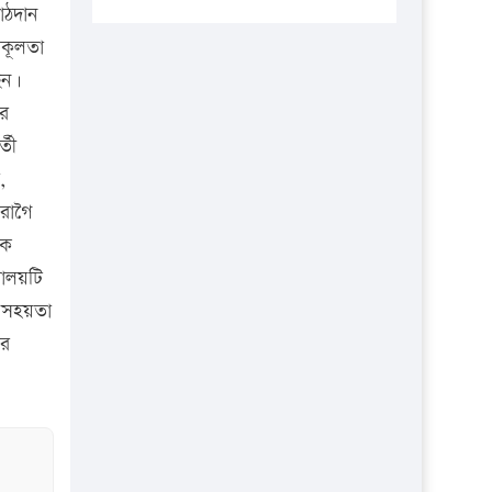
প্রতিষ্ঠানকে ৪০হাজার টাকা জরিমানা।
াঠদান
িকূলতা
এবার লঞ্চের ভাড়া বাড়ল
েন।
১৭ থেকে ২১ শতাংশ বিদ্যুতের দাম
ের
বাড়ানোর প্রস্তাব পিডিবির
্তী
১৬ মে চাঁদপুর ও ২৫ মে ফেনী সফরে
,
যাবেন প্রধানমন্ত্রী
 রাগৈ
উচ্চশিক্ষায় গৌরবময় অর্জন: পূর্ণ
কে
স্কলারশিপে যুক্তরাষ্ট্রে পিএইচডি করছেন
যালয়টি
কুয়েটের কৃতি…
ক সহয়তা
সারা দেশে বজ্রাঘাতে ১৪ জনের
ের
প্রাণহানি
কঠোর হচ্ছে এসএসসি ও এইচএসসি
পরীক্ষা
ফরিদগঞ্জে আগুনে পুড়লো ৬ ব্যবসা