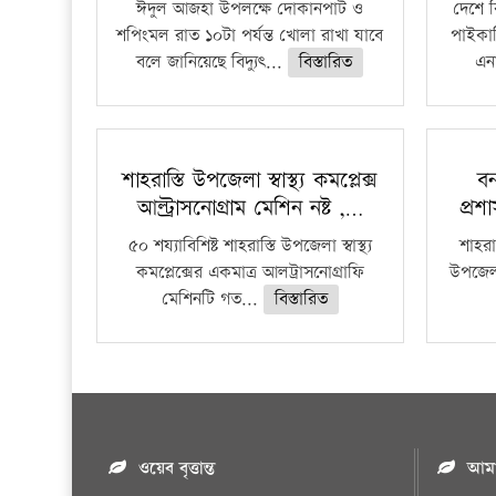
ঈদুল আজহা উপলক্ষে দোকানপাট ও
দেশে 
শপিংমল রাত ১০টা পর্যন্ত খোলা রাখা যাবে
পাইকার
বলে জানিয়েছে বিদ্যুৎ...
বিস্তারিত
এনা
শাহরাস্তি উপজেলা স্বাস্থ্য কমপ্লেক্স
বন
আল্ট্রাসনোগ্রাম মেশিন নষ্ট ,…
প্রশ
৫০ শয্যাবিশিষ্ট শাহরাস্তি উপজেলা স্বাস্থ্য
শাহরাস
কমপ্লেক্সের একমাত্র আলট্রাসনোগ্রাফি
উপজেলার
মেশিনটি গত...
বিস্তারিত
ওয়েব বৃত্তান্ত
আমাদ