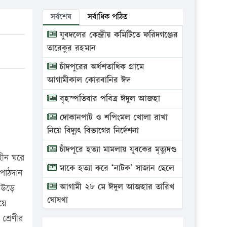
সর্বশেষ
সর্বাধিক পঠিত
যুবদলের কেন্দ্রীয় কমিটিতে ফরিদগঞ্জের
তারেকুর রহমান
চাঁদপুরের অর্ধশতাধিক গ্রামে
আগামীকাল কোরবানির ঈদ
বৃহস্পতিবার পবিত্র ঈদুল আজহা
দোকানপাট ও শপিংমল খোলা রাখা
নিয়ে বিদ্যুৎ বিভাগের নির্দেশনা
চাঁদপুরে হত্যা মামলায় যুবকের মৃত্যুদণ্ড
িহীন ঘরে
মাকে হত্যা করে ‘নাটক’ সাজান ছেলে
 পাঠদান
আগামী ২৮ মে ঈদুল আজহার তারিখ
া উড়ে
ঘোষণা
য়ে
শ্রেণীর
ভ্রাম্যমাণ আদালতে দুইটি প্রতিষ্ঠানকে