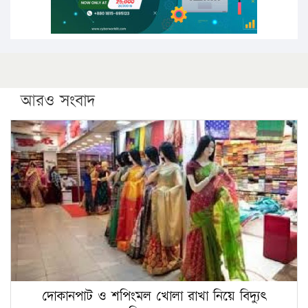
আরও সংবাদ
দোকানপাট ও শপিংমল খোলা রাখা নিয়ে বিদ্যুৎ