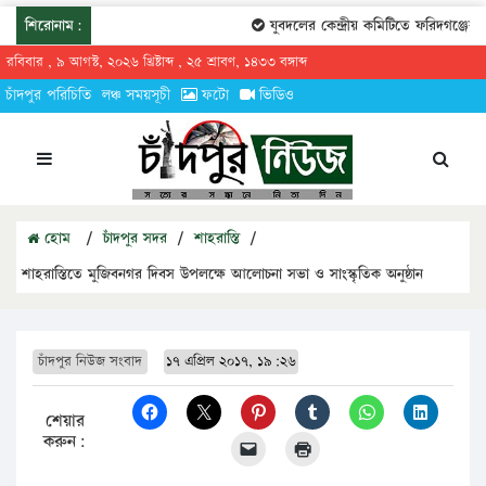
শিরোনাম:
যুবদলের কেন্দ্রীয় কমিটিতে ফরিদগঞ্জের তারে
রবিবার , ৯ আগস্ট, ২০২৬ খ্রিষ্টাব্দ , ২৫ শ্রাবণ, ১৪৩৩ বঙ্গাব্দ
চাঁদপুর পরিচিতি
লঞ্চ সময়সূচী
ফটো
ভিডিও
হোম
/
চাঁদপুর সদর
/
শাহরাস্তি
/
শাহরাস্তিতে মুজিবনগর দিবস উপলক্ষে আলোচনা সভা ও সাংস্কৃতিক অনুষ্ঠান
চাঁদপুর নিউজ সংবাদ
১৭ এপ্রিল ২০১৭, ১৯:২৬
শেয়ার
করুন: