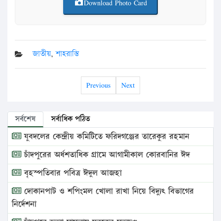
Download Photo Card
জাতীয়
,
শাহরাস্তি
Previous
Next
সর্বশেষ
সর্বাধিক পঠিত
যুবদলের কেন্দ্রীয় কমিটিতে ফরিদগঞ্জের তারেকুর রহমান
চাঁদপুরের অর্ধশতাধিক গ্রামে আগামীকাল কোরবানির ঈদ
বৃহস্পতিবার পবিত্র ঈদুল আজহা
দোকানপাট ও শপিংমল খোলা রাখা নিয়ে বিদ্যুৎ বিভাগের
নির্দেশনা