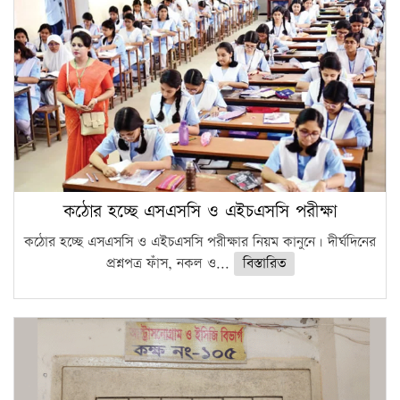
কঠোর হচ্ছে এসএসসি ও এইচএসসি পরীক্ষা
কঠোর হচ্ছে এসএসসি ও এইচএসসি পরীক্ষার নিয়ম কানুনে। দীর্ঘদিনের
প্রশ্নপত্র ফাঁস, নকল ও...
বিস্তারিত