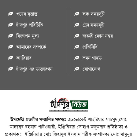
ওয়েব বৃত্তান্ত
লঞ্চ সময়সূচী
চাঁদপুর পরিচিতি
ট্রেন সময়সূচী
বিজ্ঞাপন মুল্য
জরুরী ফোন নম্বর
আমাদের সম্পর্কে
প্রতিনিধি
ক্যারিয়ার
ভ্রমন গাইড
চাঁদপুর এর ডাক্তারগন
যোগাযোগ
উপদেষ্টা মন্ডলীর সম্মানিত সদস্যঃ
এডভোকেট শাহরিয়ার মাহমুদ,মোঃ
মাহবুবুর রহমান পাটওয়ারী, ইঞ্জিনিয়ার সোহাগ মজুমদার
প্রতিষ্ঠাতা ও
প্রকাশক:
ইঞ্জিনিয়ার মোঃ জিহাদুল ইসলাম শরীফ
সম্পাদকঃ
মোঃ মামুনুর