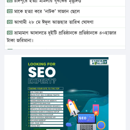
চাঁদপুরে হত্যা মামলায় যুবকের মৃত্যুদণ্ড
মাকে হত্যা করে ‘নাটক’ সাজান ছেলে
আগামী ২৮ মে ঈদুল আজহার তারিখ ঘোষণা
ভ্রাম্যমাণ আদালতে দুইটি প্রতিষ্ঠানকে প্রতিষ্ঠানকে ৪০হাজার
টাকা জরিমানা।
এবার লঞ্চের ভাড়া বাড়ল
১৭ থেকে ২১ শতাংশ বিদ্যুতের দাম বাড়ানোর প্রস্তাব পিডিবির
১৬ মে চাঁদপুর ও ২৫ মে ফেনী সফরে যাবেন প্রধানমন্ত্রী
উচ্চশিক্ষায় গৌরবময় অর্জন: পূর্ণ স্কলারশিপে যুক্তরাষ্ট্রে
পিএইচডি করছেন কুয়েটের কৃতি…
সারা দেশে বজ্রাঘাতে ১৪ জনের প্রাণহানি
কঠোর হচ্ছে এসএসসি ও এইচএসসি পরীক্ষা
ফরিদগঞ্জে আগুনে পুড়লো ৬ ব্যবসা প্রতিষ্ঠান