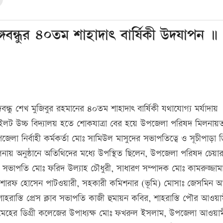
বঙ্গবন্ধুর ৪০তম শাহাদাৎ বার্ষিকী উদযাপন ॥
ন্ধু শেখ মুজিবুর রহমানের ৪০তম শাহাদাৎ বার্ষিকী যথাযোগ্য মর্যাদায়
ট উচ্চ বিদ্যালয় হতে শোকযাত্রা বের হয়ে উপজেলা পরিষদ মিলনায়
নির্বাহী কর্মকর্তা মোঃ সামিউল মাসুদের সভাপতিত্বে ও সূচীপাড়া ডি
য় অনুষ্ঠানে অতিথিদের মধ্যে উপস্থিত ছিলেন, উপজেলা পরিষদ চেয়ার
ভাপতি মোঃ ফরিদ উল্যাহ চৌধুরী, সাধারণ সম্পাদক মোঃ কামরুজ্জামান 
শারফ হোসেন পাটওয়ারী, সহকারী কমিশনার (ভূমি) মোসাঃ জেসমিন আক
শাহরাস্তি প্রেস ক্লাব সভাপতি কাজী হুমায়ন কবির, শাহরাস্তি পৌর আওয়
লা, মেহের ডিগ্রী কলেজের উপাধ্যক্ষ মোঃ ফখরুল ইসলাম, উপজেলা আওয়া