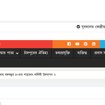
যুবদলের কেন্দ্রীয় 
দ
িচার পাতা
চাঁদপুরের ঐতিহ্য
তথ্যপ্রযুক্তি
ব্যক্তিত্ব
প্রবাস 
াদায় বঙ্গবন্ধুর ৪০তম শাহাদাৎ বার্ষিকী উদযাপন ॥