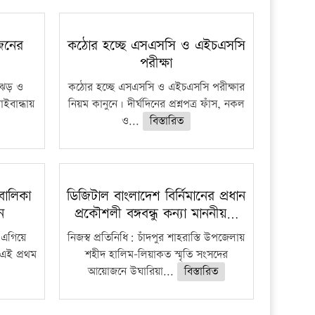
 জনের
কঠোর হচ্ছে এসএসসি ও এইচএসসি
পরীক্ষা
ী ঝড় ও
কঠোর হচ্ছে এসএসসি ও এইচএসসি পরীক্ষার
াইবান্ধায়
নিয়ম কানুনে। দীর্ঘদিনের প্রশ্নপত্র ফাঁস, নকল
ও...
বিস্তারিত
বালিকা
ডিজিটাল বাংলাদেশ বির্নিমানের প্রধান
ধন
প্রকৌশলী বঙ্গবন্ধু কন্যা মাননীয়…
 এগিয়ে
নিজস্ব প্রতিনিধি: চাঁদপুর শাহরাস্তি উপজেলায়
 এই প্রথম
শহীদ হালিম-লিয়াকত স্মৃতি সংসদের
আয়োজনে উঘারিয়া...
বিস্তারিত