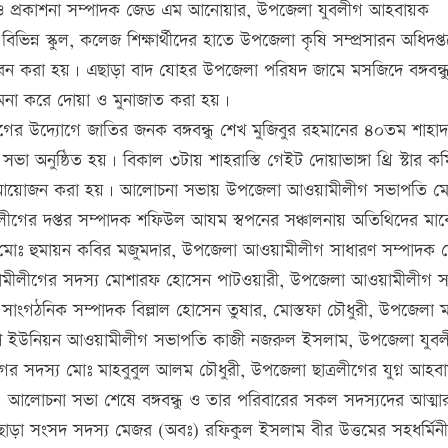
ার ও প্রকাশনা সম্পাদক জেড এম আনোয়ার, উপজেলা যুবলীগ আহবায়ক
ন্ন স্কুল, কলেজ শিক্ষার্থীদের হাতে উপজেলা কৃষি সম্প্রসারন অধিদপ্
তরন করা হয়। এছাড়া বাদ যোহর উপজেলা পরিষদ জামে মসজিদে বঙ্গবন্ধ
না করে দোয়া ও মুনাজাত করা হয়।
ের উদ্যোগে জাতির জনক বঙ্গবন্ধু শেখ মুজিবুর রহমানের ৪০তম শাহাদ
অনুষ্ঠিত হয়। বিকাল ৩টায় শাহরাস্তি গেইট দোয়াভাঙ্গা থ্রি স্টার ক
র আয়োজন করা হয়। আলোচনা সভায় উপজেলা আওয়ামীলীগ সভাপতি ম
লীগের দপ্তর সম্পাদক শফিউল আযম স্বপনের সঞ্চালনায় অতিথিদের মা
য মোঃ হুমায়ন কবির মজুমদার, উপজেলা আওয়ামীলীগ সাধারণ সম্পাদক 
য়ামীলীগের সদস্য মোশারফ হোসেন পাটওয়ারী, উপজেলা আওয়ামীলীগ 
 সাংগঠনিক সম্পাদক বিল্লাল হোসেন তুষার, মোস্তফা চৌধুরী, উপজেলা 
ষিণ ইউনিয়ন আওয়ামীলীগ সভাপতি কাজী নজরুল ইসলাম, উপজেলা যুবলীগ
ীগের সদস্য মোঃ মাহবুবুল আলম চৌধুরী, উপজেলা ছাত্রলীগের যুগ্ন আহবা
। আলোচনা সভা শেষে বঙ্গবন্ধু ও তার পরিবারের সকল সদস্যদের আত্মা
াড়া সংসদ সদস্য মেজর (অবঃ) রফিকুল ইসলাম বীর উত্তমের সহধর্মিন