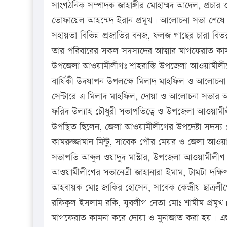
সাংগঠনিক সম্পাদক জাহাঙ্গীর মোহাম্মদ আদেল, প্রচ
তোফায়েল আহম্মেদ ইরান প্রমুখ। আলোচনা সভা শেষে বিভি
সহায়তা বিভিন্ন প্রজাতির বনজ, ফলজ গাছের চারা বি
তার পরিবারের সকল সদস্যদের আত্মার মাগফেরাত কাম
উপজেলা আওয়ামীলীগঃ শাহরাস্তি উপজেলা আওয়ামীলীগ
বার্ষিকী উদযাপন উপলক্ষে মিলাদ মাহফিল ও আলোচনা সভা 
সেন্টারে এ মিলাদ মাহফিল, দোয়া ও আলোচনা সভা
ফরিদ উল্যাহ চৌধুরী সভাপতিত্বে ও উপজেলা আওয়ামী
উপস্থিত ছিলেন, জেলা আওয়ামীলীগের উপদেষ্টা সদস্
কামরুজ্জামান মিন্টু, সাবেক পৌর মেয়র ও জেলা আও
সভাপতি আব্দুল ওয়াদুদ মাস্টার, উপজেলা আওয়ামীলীগ
আওয়ামীলীগের সভানেত্রী জাহানারা ইমাম, টামটা দক্
আহবায়ক মোঃ জাকির হোসেন, সাবেক কেন্দ্রীয় ছাত্রল
রফিকুল ইসলাম রকি, যুবলীগ নেতা মোঃ শামীম প্রমুখ
মাগফেরাত কামনা করে দোয়া ও মুনাজাত করা হয়। এছ