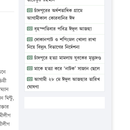
তারেকুর রহমান
চাঁদপুরের অর্ধশতাধিক গ্রামে
আগামীকাল কোরবানির ঈদ
বৃহস্পতিবার পবিত্র ঈদুল আজহা
দোকানপাট ও শপিংমল খোলা রাখা
নিয়ে বিদ্যুৎ বিভাগের নির্দেশনা
চাঁদপুরে হত্যা মামলায় যুবকের মৃত্যুদণ্ড
মাকে হত্যা করে ‘নাটক’ সাজান ছেলে
তনে
আগামী ২৮ মে ঈদুল আজহার তারিখ
গ্রী
ঘোষণা
ম্যান
ভ্রাম্যমাণ আদালতে দুইটি প্রতিষ্ঠানকে
মিন্টু,
প্রতিষ্ঠানকে ৪০হাজার টাকা জরিমানা।
্তার
ামীলীগ
এবার লঞ্চের ভাড়া বাড়ল
মীলীগ
১৭ থেকে ২১ শতাংশ বিদ্যুতের দাম