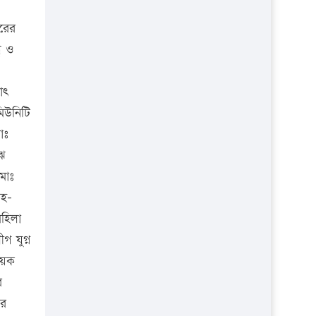
বাড়ানোর প্রস্তাব পিডিবির
তরের
১৬ মে চাঁদপুর ও ২৫ মে ফেনী সফরে
ু ও
যাবেন প্রধানমন্ত্রী
উচ্চশিক্ষায় গৌরবময় অর্জন: পূর্ণ
াৎ
স্কলারশিপে যুক্তরাষ্ট্রে পিএইচডি করছেন
মিউনিটি
কুয়েটের কৃতি…
োঃ
সারা দেশে বজ্রাঘাতে ১৪ জনের
ঝে
প্রাণহানি
মোঃ
কঠোর হচ্ছে এসএসসি ও এইচএসসি
সহ-
পরীক্ষা
মহিলা
ফরিদগঞ্জে আগুনে পুড়লো ৬ ব্যবসা
 যুগ্ন
প্রতিষ্ঠান
য়ক
র
ীর