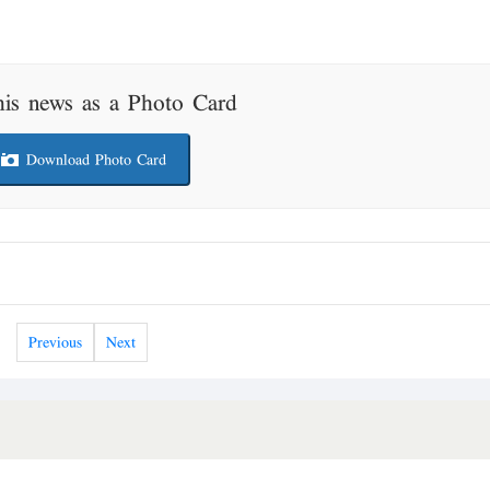
his news as a Photo Card
Download Photo Card
Previous
Next